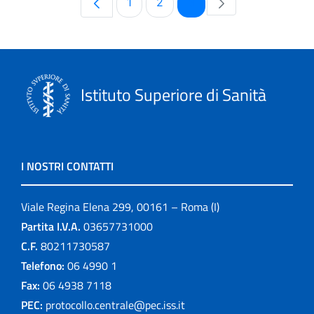
Pagina
Pagina
Pagina
1
2
3
Istituto Superiore di Sanità
I NOSTRI CONTATTI
Viale Regina Elena 299, 00161 – Roma (I)
Partita I.V.A.
03657731000
C.F.
80211730587
Telefono:
06 4990 1
Fax:
06 4938 7118
PEC:
protocollo.centrale@pec.iss.it