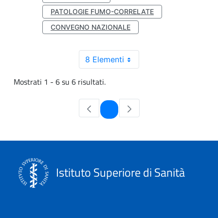
PATOLOGIE FUMO-CORRELATE
CONVEGNO NAZIONALE
8 Elementi
Mostrati 1 - 6 su 6 risultati.
Pagina
1
Istituto Superiore di Sanità