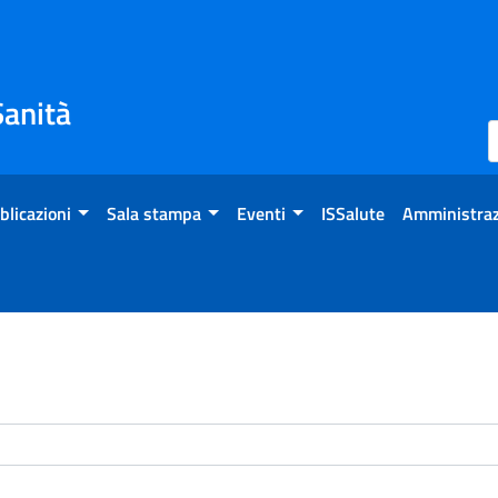
Sanità
blicazioni
Sala stampa
Eventi
ISSalute
Amministraz
enti