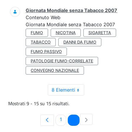
Giornata Mondiale senza Tabacco 2007
Contenuto Web
Giornata Mondiale senza Tabacco 2007
FUMO
NICOTINA
SIGARETTA
TABACCO
DANNI DA FUMO
FUMO PASSIVO
PATOLOGIE FUMO-CORRELATE
CONVEGNO NAZIONALE
8 Elementi
Mostrati 9 - 15 su 15 risultati.
Pagina
Pagina
1
2