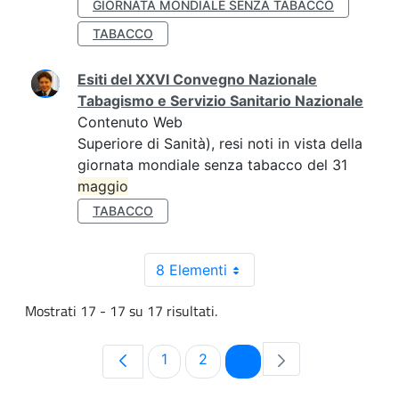
GIORNATA MONDIALE SENZA TABACCO
TABACCO
Esiti del XXVI Convegno Nazionale
Tabagismo e Servizio Sanitario Nazionale
Contenuto Web
Superiore di Sanità), resi noti in vista della
giornata mondiale senza tabacco del 31
maggio
TABACCO
8 Elementi
Mostrati 17 - 17 su 17 risultati.
Pagina
Pagina
Pagina
1
2
3