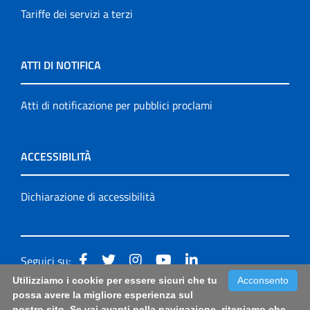
Tariffe dei servizi a terzi
ATTI DI NOTIFICA
Atti di notificazione per pubblici proclami
ACCESSIBILITÀ
Dichiarazione di accessibilità
Seguici su:
Utilizziamo i cookie per essere sicuri che tu
Acconsento
Accessibilità: form di segnalazione di prima istanza per
possa avere la migliore esperienza sul
nostro sito. Se vai avanti nella navigazione, riteniamo che