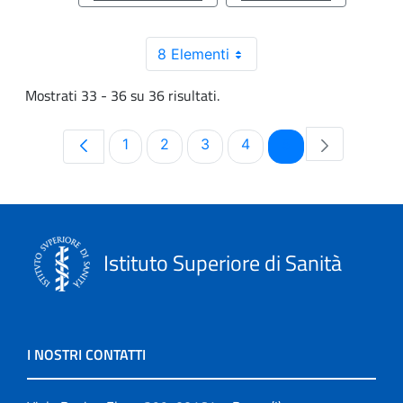
8 Elementi
Mostrati 33 - 36 su 36 risultati.
Pagina
Pagina
Pagina
Pagina
Pagina
1
2
3
4
5
Istituto Superiore di Sanità
I NOSTRI CONTATTI