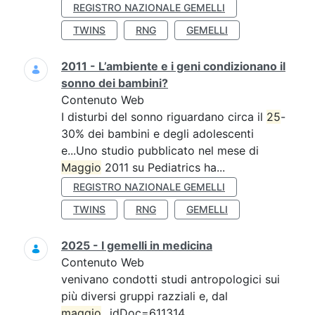
REGISTRO NAZIONALE GEMELLI
TWINS
RNG
GEMELLI
2011 - L’ambiente e i geni condizionano il
sonno dei bambini?
Contenuto Web
I disturbi del sonno riguardano circa il
25
-
30% dei bambini e degli adolescenti
e...Uno studio pubblicato nel mese di
Maggio
2011 su Pediatrics ha...
REGISTRO NAZIONALE GEMELLI
TWINS
RNG
GEMELLI
2025 - I gemelli in medicina
Contenuto Web
venivano condotti studi antropologici sui
più diversi gruppi razziali e, dal
maggio
...idDoc=611314