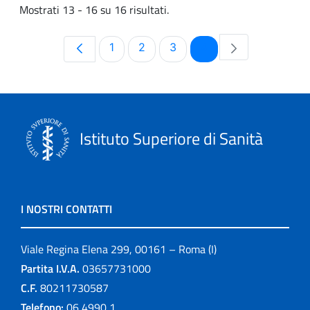
Mostrati 13 - 16 su 16 risultati.
Pagina
Pagina
Pagina
Pagina
1
2
3
4
Istituto Superiore di Sanità
I NOSTRI CONTATTI
Viale Regina Elena 299, 00161 – Roma (I)
Partita I.V.A.
03657731000
C.F.
80211730587
Telefono:
06 4990 1