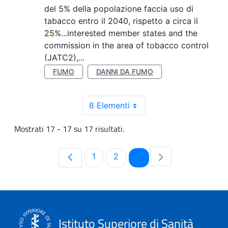
del 5% della popolazione faccia uso di
tabacco entro il 2040, rispetto a circa il
25
%...interested member states and the
commission in the area of tobacco control
(JATC2),...
FUMO
DANNI DA FUMO
8 Elementi
Mostrati 17 - 17 su 17 risultati.
Pagina
Pagina
Pagina
1
2
3
Istituto Superiore di Sanità