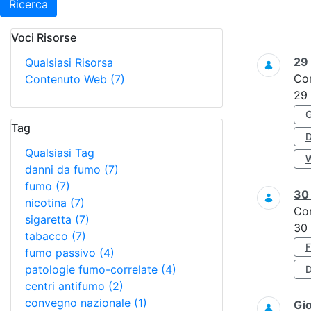
Ricerca
Voci Risorse
Ricerca
29
Qualsiasi Risorsa
Co
Contenuto Web
(7)
29
Tag
Qualsiasi Tag
danni da fumo
(7)
fumo
(7)
3
nicotina
(7)
Co
sigaretta
(7)
30
tabacco
(7)
fumo passivo
(4)
patologie fumo-correlate
(4)
D
centri antifumo
(2)
convegno nazionale
(1)
Gi