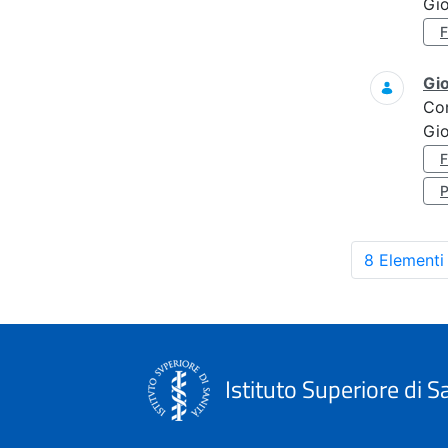
Gi
Gi
Co
Gi
8 Elementi
Istituto Superiore di S