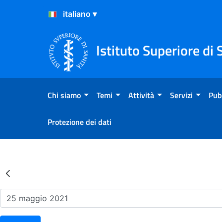
Salta al Contenuto
Salta al Footer
Istituto Superiore di 
Chi siamo
Temi
Attività
Servizi
Pub
Protezione dei dati
Risultati della Ricerca - Ev