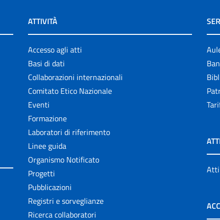
ATTIVITÀ
SER
Accesso agli atti
Aul
Basi di dati
Ban
Collaborazioni internazionali
Bibl
Comitato Etico Nazionale
Patr
Eventi
Tari
Formazione
Laboratori di riferimento
ATT
Linee guida
Organismo Notificato
Atti
Progetti
Pubblicazioni
Registri e sorveglianze
ACC
Ricerca collaboratori