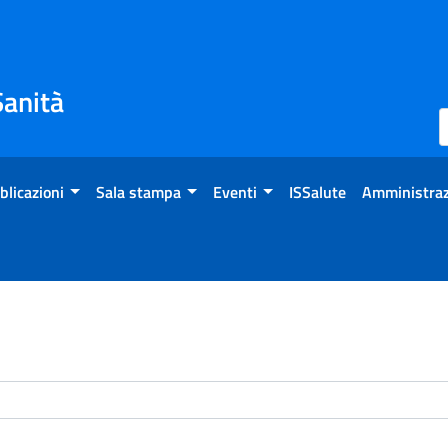
Sanità
blicazioni
Sala stampa
Eventi
ISSalute
Amministraz
enti