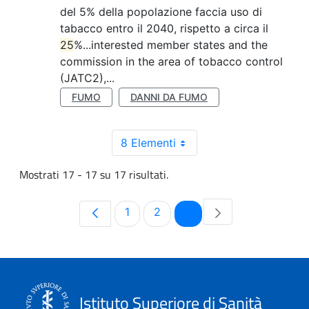
del 5% della popolazione faccia uso di
tabacco entro il 2040, rispetto a circa il
25
%...interested member states and the
commission in the area of tobacco control
(JATC2),...
FUMO
DANNI DA FUMO
8 Elementi
Mostrati 17 - 17 su 17 risultati.
Pagina
Pagina
Pagina
1
2
3
Istituto Superiore di Sanità