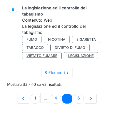
La legislazione ed il controllo del
tabagismo
Contenuto Web
La legislazione ed il controllo del
tabagismo
FUMO
NICOTINA
SIGARETTA
TABACCO
DIVIETO DI FUMO
VIETATO FUMARE
LEGISLAZIONE
8 Elementi
Mostrati 33 - 40 su 43 risultati.
Pagina
Pagina
Pagina
Pagina
1
...
4
5
6
Pagine intermedie Use TAB to navig