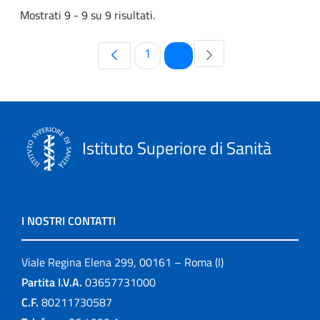
Mostrati 9 - 9 su 9 risultati.
Pagina
Pagina
1
2
Istituto Superiore di Sanità
I NOSTRI CONTATTI
Viale Regina Elena 299, 00161 – Roma (I)
Partita I.V.A.
03657731000
C.F.
80211730587