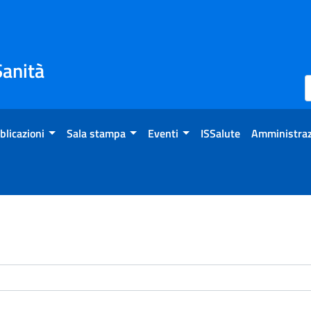
Sanità
blicazioni
Sala stampa
Eventi
ISSalute
Amministraz
enti