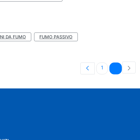
NI DA FUMO
FUMO PASSIVO
Pagina
Pagina
1
2