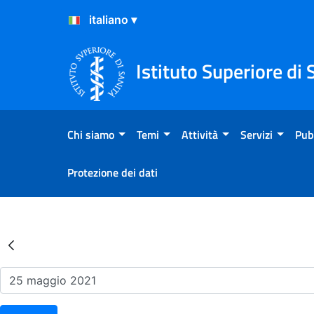
Salta al Contenuto
Salta al Footer
Istituto Superiore di 
Chi siamo
Temi
Attività
Servizi
Pub
Protezione dei dati
Risultati della Ricerca - Ev