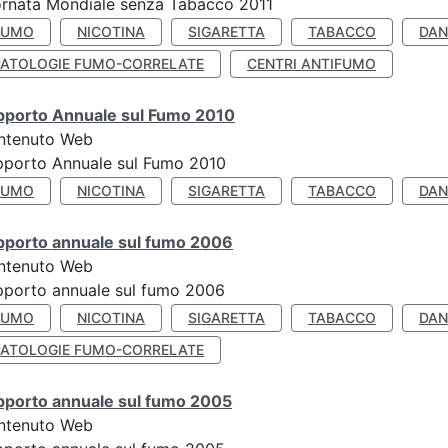
rnata Mondiale senza Tabacco 2011
FUMO
NICOTINA
SIGARETTA
TABACCO
DAN
PATOLOGIE FUMO-CORRELATE
CENTRI ANTIFUMO
pporto Annuale sul Fumo 2010
ntenuto Web
pporto Annuale sul Fumo 2010
FUMO
NICOTINA
SIGARETTA
TABACCO
DAN
pporto annuale sul fumo 2006
ntenuto Web
porto annuale sul fumo 2006
FUMO
NICOTINA
SIGARETTA
TABACCO
DAN
PATOLOGIE FUMO-CORRELATE
pporto annuale sul fumo 2005
ntenuto Web