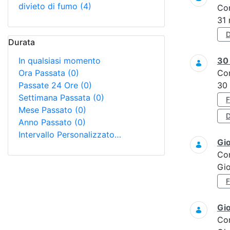
divieto di fumo
(4)
Co
31
Durata
In qualsiasi momento
3
Ora Passata
(0)
Co
Passate 24 Ore
(0)
30
Settimana Passata
(0)
Mese Passato
(0)
D
Anno Passato
(0)
Intervallo Personalizzato…
Gi
Co
Gi
Gi
Co