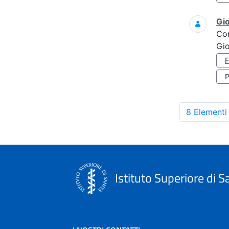
Gi
Co
Gi
8 Elementi
Istituto Superiore di S