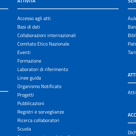
ATTIVITÀ
SER
Accesso agli atti
Aul
Basi di dati
Ban
Collaborazioni internazionali
Bibl
Comitato Etico Nazionale
Patr
Eventi
Tari
Formazione
Laboratori di riferimento
ATT
Linee guida
Organismo Notificato
Atti
Progetti
Pubblicazioni
Registri e sorveglianze
ACC
Ricerca collaboratori
Scuola
Dich