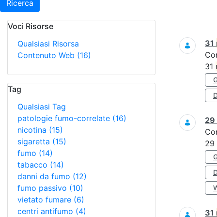
Ricerca
Voci Risorse
Ricerca
31
Qualsiasi Risorsa
Co
Contenuto Web
(16)
31
Tag
D
Qualsiasi Tag
patologie fumo-correlate
(16)
29
nicotina
(15)
Co
sigaretta
(15)
29
fumo
(14)
tabacco
(14)
danni da fumo
(12)
fumo passivo
(10)
vietato fumare
(6)
centri antifumo
(4)
31