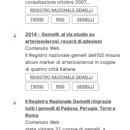
consultazione ottobre 2007....
REGISTRO NAZIONALE GEMELLI
TWINS
RNG
GEMELLI
2014 - Gemelli: al via studio su
arteriosclerosi, record di adesioni
Contenuto Web
Il Registro nazionale gemelli dell’ISS misura
alcuni marker di arteriosclerosi in coppie
di quattro città Italiane
REGISTRO NAZIONALE GEMELLI
TWINS
RNG
GEMELLI
Il Registro Nazionale Gemelli ringrazia
tutti i gemelli di Padova, Perugia, Terni e
Roma
Contenuto Web
state visitate 32 coppie di gemelli, a