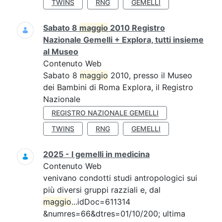
TWINS
RNG
GEMELLI
Sabato 8
maggio
2010 Registro
Nazionale Gemelli + Explora, tutti insieme
al Museo
Contenuto Web
Sabato 8
maggio
2010, presso il Museo
dei Bambini di Roma Explora, il Registro
Nazionale
REGISTRO NAZIONALE GEMELLI
TWINS
RNG
GEMELLI
2025 - I gemelli in medicina
Contenuto Web
venivano condotti studi antropologici sui
più diversi gruppi razziali e, dal
maggio
...idDoc=611314
&numres=66&dtres=01/10/200; ultima