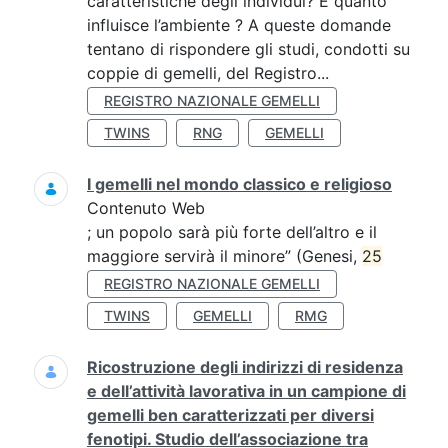
caratteristiche degli individui? E quanto
influisce l’ambiente ? A queste domande
tentano di rispondere gli studi, condotti su
coppie di gemelli, del Registro...
REGISTRO NAZIONALE GEMELLI
TWINS
RNG
GEMELLI
I gemelli nel mondo classico e religioso
Contenuto Web
; un popolo sarà più forte dell’altro e il
maggiore servirà il minore” (Genesi,
25
REGISTRO NAZIONALE GEMELLI
TWINS
GEMELLI
RMG
Ricostruzione degli indirizzi di residenza
e dell’attività lavorativa in un campione di
gemelli ben caratterizzati per diversi
fenotipi. Studio dell’associazione tra