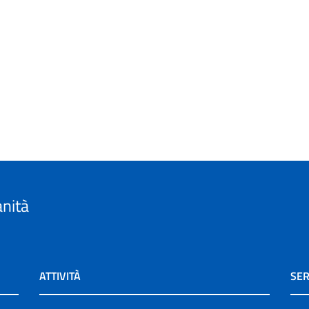
anità
ATTIVITÀ
SER