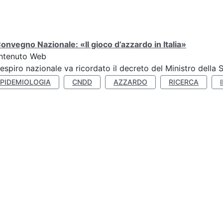
Convegno Nazionale: «Il gioco d’azzardo in Italia»
ntenuto Web
respiro nazionale va ricordato il decreto del Ministro della 
EPIDEMIOLOGIA
CNDD
AZZARDO
RICERCA