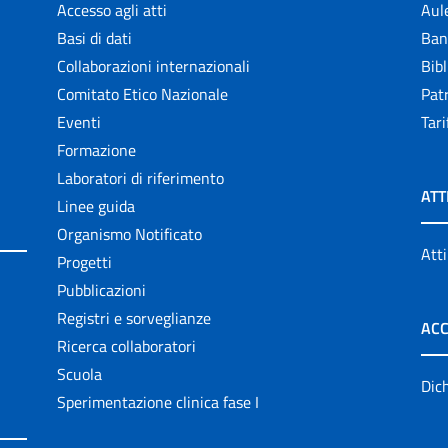
Accesso agli atti
Aul
Basi di dati
Ban
Collaborazioni internazionali
Bibl
Comitato Etico Nazionale
Patr
Eventi
Tari
Formazione
Laboratori di riferimento
ATT
Linee guida
Organismo Notificato
Atti
Progetti
Pubblicazioni
Registri e sorveglianze
ACC
Ricerca collaboratori
Scuola
Dich
Sperimentazione clinica fase I