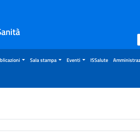
Sanità
blicazioni
Sala stampa
Eventi
ISSalute
Amministraz
enti