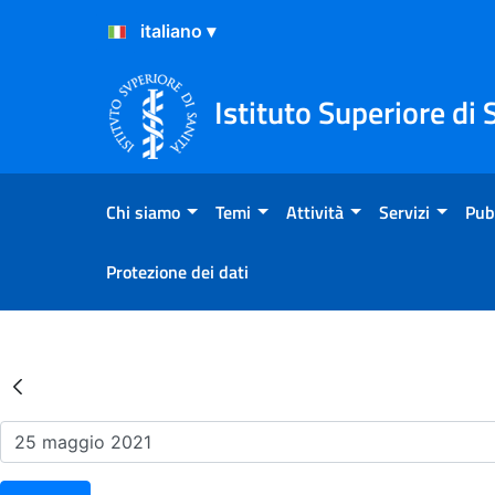
Salta al Contenuto
Salta al Footer
Istituto Superiore di 
Chi siamo
Temi
Attività
Servizi
Pub
Protezione dei dati
Risultati della Ricerca - Ev