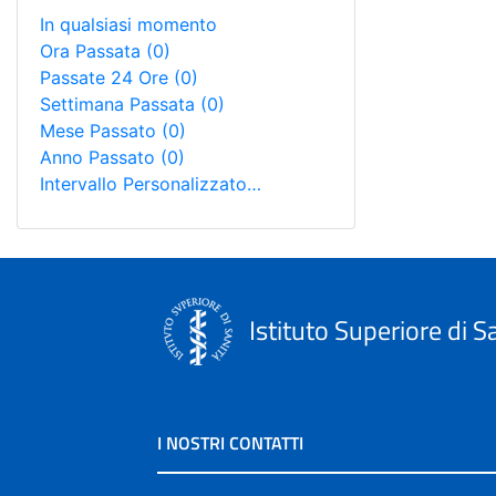
In qualsiasi momento
Ora Passata
(0)
Passate 24 Ore
(0)
Settimana Passata
(0)
Mese Passato
(0)
Anno Passato
(0)
Intervallo Personalizzato…
Istituto Superiore di S
I NOSTRI CONTATTI