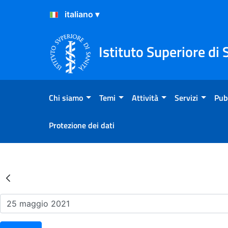
Salta al Contenuto
Salta al Footer
Istituto Superiore di 
Chi siamo
Temi
Attività
Servizi
Pub
Protezione dei dati
Risultati della Ricerca - Ev