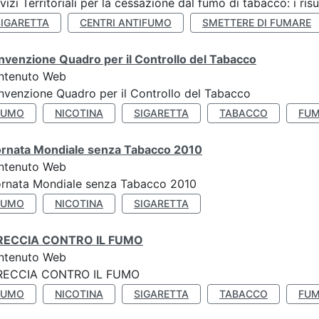
vizi Territoriali per la cessazione dal fumo di tabacco: i risu
SIGARETTA
CENTRI ANTIFUMO
SMETTERE DI FUMARE
venzione Quadro per il Controllo del Tabacco
ntenuto Web
venzione Quadro per il Controllo del Tabacco
FUMO
NICOTINA
SIGARETTA
TABACCO
FUM
ornata Mondiale senza Tabacco 2010
ntenuto Web
ornata Mondiale senza Tabacco 2010
FUMO
NICOTINA
SIGARETTA
RECCIA CONTRO IL FUMO
ntenuto Web
RECCIA CONTRO IL FUMO
FUMO
NICOTINA
SIGARETTA
TABACCO
FUM