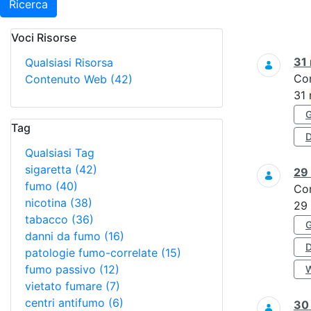
Ricerca
Voci Risorse
Ricerca
31
Qualsiasi Risorsa
Co
Contenuto Web
(42)
31
Tag
D
Qualsiasi Tag
sigaretta
(42)
29
fumo
(40)
Co
nicotina
(38)
29
tabacco
(36)
danni da fumo
(16)
patologie fumo-correlate
(15)
fumo passivo
(12)
vietato fumare
(7)
centri antifumo
(6)
3