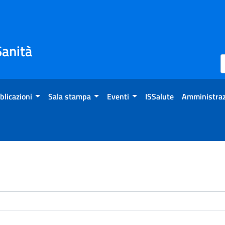
Sanità
blicazioni
Sala stampa
Eventi
ISSalute
Amministraz
enti