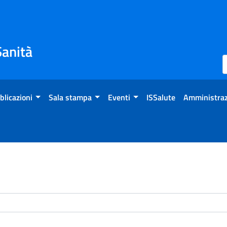
Sanità
blicazioni
Sala stampa
Eventi
ISSalute
Amministraz
enti