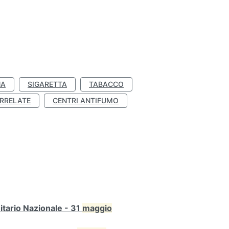
NA
SIGARETTA
TABACCO
RRELATE
CENTRI ANTIFUMO
itario Nazionale - 31
maggio