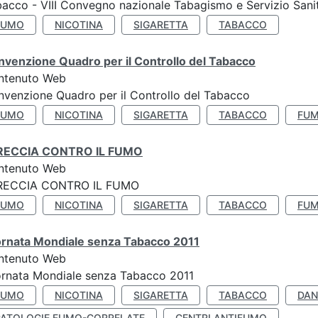
acco - VIII Convegno nazionale Tabagismo e Servizio Sani
FUMO
NICOTINA
SIGARETTA
TABACCO
venzione Quadro per il Controllo del Tabacco
ntenuto Web
venzione Quadro per il Controllo del Tabacco
FUMO
NICOTINA
SIGARETTA
TABACCO
FUM
RECCIA CONTRO IL FUMO
ntenuto Web
RECCIA CONTRO IL FUMO
FUMO
NICOTINA
SIGARETTA
TABACCO
FUM
ornata Mondiale senza Tabacco 2011
ntenuto Web
rnata Mondiale senza Tabacco 2011
FUMO
NICOTINA
SIGARETTA
TABACCO
DAN
PATOLOGIE FUMO-CORRELATE
CENTRI ANTIFUMO