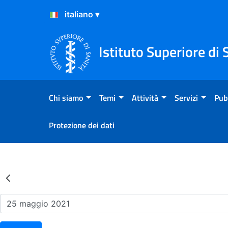
Salta al Contenuto
Salta al Footer
Istituto Superiore di 
Chi siamo
Temi
Attività
Servizi
Pub
Protezione dei dati
Risultati della Ricerca - Ev