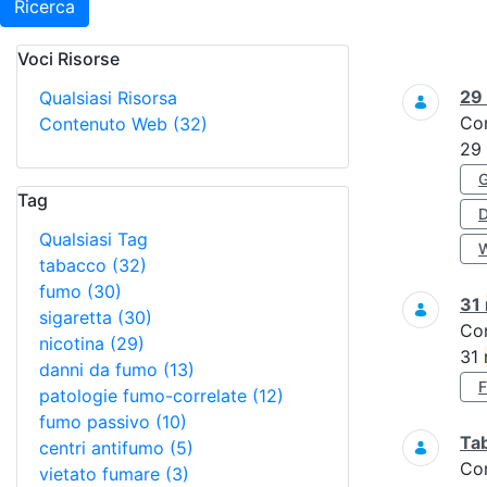
Ricerca
Voci Risorse
Ricerca
29
Qualsiasi Risorsa
Co
Contenuto Web
(32)
29
Tag
Qualsiasi Tag
tabacco
(32)
fumo
(30)
31
sigaretta
(30)
Co
nicotina
(29)
31
danni da fumo
(13)
patologie fumo-correlate
(12)
fumo passivo
(10)
Tab
centri antifumo
(5)
Co
vietato fumare
(3)