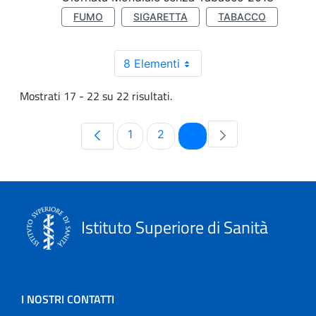
FUMO
SIGARETTA
TABACCO
8 Elementi
Mostrati 17 - 22 su 22 risultati.
Pagina
Pagina
Pagina
1
2
3
Istituto Superiore di Sanità
I NOSTRI CONTATTI