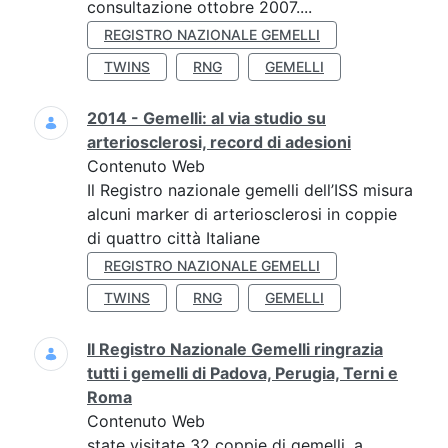
consultazione ottobre 2007....
REGISTRO NAZIONALE GEMELLI
TWINS
RNG
GEMELLI
2014 - Gemelli: al via studio su
arteriosclerosi, record di adesioni
Contenuto Web
Il Registro nazionale gemelli dell’ISS misura
alcuni marker di arteriosclerosi in coppie
di quattro città Italiane
REGISTRO NAZIONALE GEMELLI
TWINS
RNG
GEMELLI
Il Registro Nazionale Gemelli ringrazia
tutti i gemelli di Padova, Perugia, Terni e
Roma
Contenuto Web
state visitate 32 coppie di gemelli, a