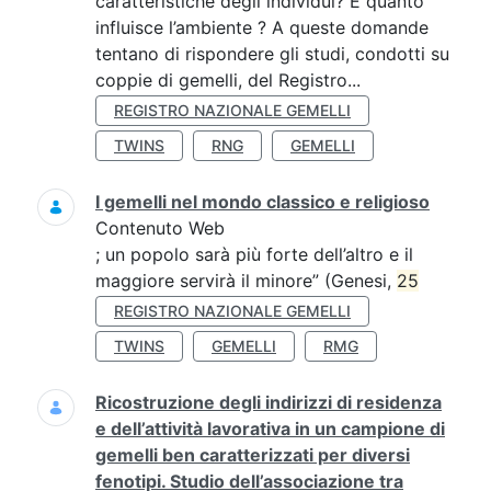
caratteristiche degli individui? E quanto
influisce l’ambiente ? A queste domande
tentano di rispondere gli studi, condotti su
coppie di gemelli, del Registro...
REGISTRO NAZIONALE GEMELLI
TWINS
RNG
GEMELLI
I gemelli nel mondo classico e religioso
Contenuto Web
; un popolo sarà più forte dell’altro e il
maggiore servirà il minore” (Genesi,
25
REGISTRO NAZIONALE GEMELLI
TWINS
GEMELLI
RMG
Ricostruzione degli indirizzi di residenza
e dell’attività lavorativa in un campione di
gemelli ben caratterizzati per diversi
fenotipi. Studio dell’associazione tra