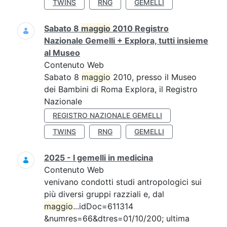
TWINS
RNG
GEMELLI
Sabato 8
maggio
2010 Registro
Nazionale Gemelli + Explora, tutti insieme
al Museo
Contenuto Web
Sabato 8
maggio
2010, presso il Museo
dei Bambini di Roma Explora, il Registro
Nazionale
REGISTRO NAZIONALE GEMELLI
TWINS
RNG
GEMELLI
2025 - I gemelli in medicina
Contenuto Web
venivano condotti studi antropologici sui
più diversi gruppi razziali e, dal
maggio
...idDoc=611314
&numres=66&dtres=01/10/200; ultima