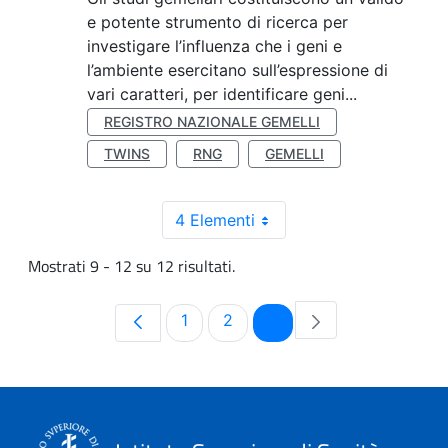
e potente strumento di ricerca per
investigare l’influenza che i geni e
l’ambiente esercitano sull’espressione di
vari caratteri, per identificare geni...
REGISTRO NAZIONALE GEMELLI
TWINS
RNG
GEMELLI
4 Elementi
Mostrati 9 - 12 su 12 risultati.
Pagina
Pagina
Pagina
1
2
3