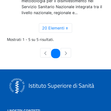
metodologia per il disinvestimento nel
Servizio Sanitario Nazionale integrata tra il
livello nazionale, regionale e...
20 Elementi
Mostrati 1 - 5 su 5 risultati.
Pagina
1
Istituto Superiore di Sanità
I NOSTRI CONTATTI