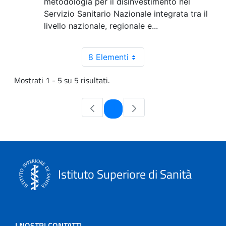
metodologia per il disinvestimento nel
Servizio Sanitario Nazionale integrata tra il
livello nazionale, regionale e...
8 Elementi
Mostrati 1 - 5 su 5 risultati.
Pagina
1
Istituto Superiore di Sanità
I NOSTRI CONTATTI