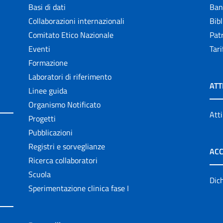
Basi di dati
Ban
Collaborazioni internazionali
Bibl
Comitato Etico Nazionale
Patr
Eventi
Tari
Formazione
Laboratori di riferimento
ATT
Linee guida
Organismo Notificato
Atti
Progetti
Pubblicazioni
Registri e sorveglianze
ACC
Ricerca collaboratori
Scuola
Dich
Sperimentazione clinica fase I