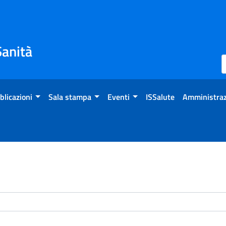
Sanità
blicazioni
Sala stampa
Eventi
ISSalute
Amministraz
enti