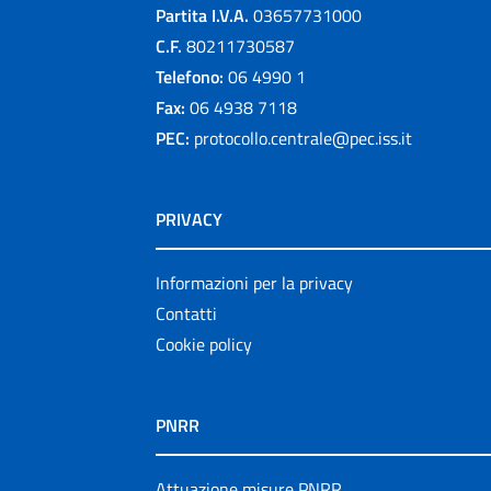
Partita I.V.A.
03657731000
C.F.
80211730587
Telefono:
06 4990 1
Fax:
06 4938 7118
PEC:
protocollo.centrale@pec.iss.it
PRIVACY
Informazioni per la privacy
Contatti
Cookie policy
PNRR
Attuazione misure PNRR