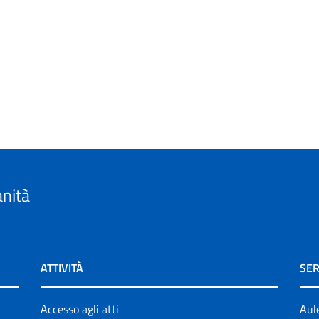
anità
ATTIVITÀ
SER
Accesso agli atti
Aul