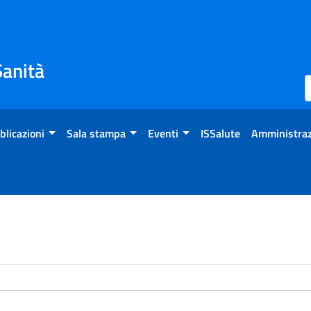
Sanità
blicazioni
Sala stampa
Eventi
ISSalute
Amministraz
enti