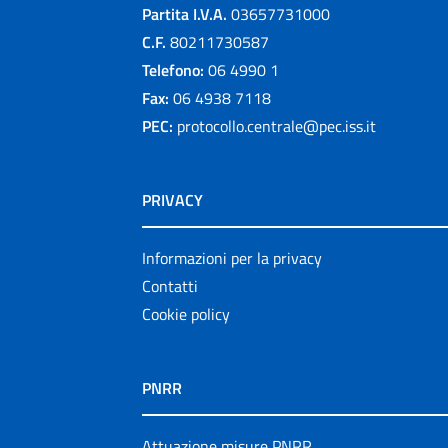
Partita I.V.A.
03657731000
C.F.
80211730587
Telefono:
06 4990 1
Fax:
06 4938 7118
PEC:
protocollo.centrale@pec.iss.it
PRIVACY
Informazioni per la privacy
Contatti
Cookie policy
PNRR
Attuazione misure PNRR