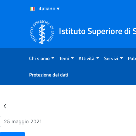
Salta al Contenuto
Salta al Footer
Istituto Superiore di 
Chi siamo
Temi
Attività
Servizi
Pub
Protezione dei dati
Risultati della Ricerca - Ev