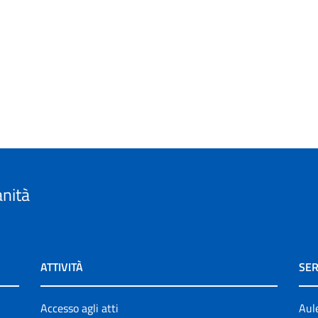
anità
ATTIVITÀ
SER
Accesso agli atti
Aul