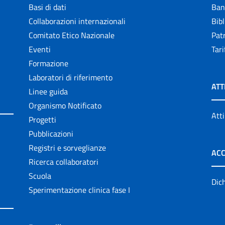
Basi di dati
Ban
Collaborazioni internazionali
Bibl
Comitato Etico Nazionale
Patr
Eventi
Tari
Formazione
Laboratori di riferimento
ATT
Linee guida
Organismo Notificato
Atti
Progetti
Pubblicazioni
Registri e sorveglianze
ACC
Ricerca collaboratori
Scuola
Dich
Sperimentazione clinica fase I