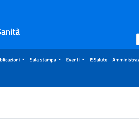
Sanità
blicazioni
Sala stampa
Eventi
ISSalute
Amministraz
enti