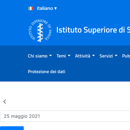
Salta al Contenuto
Salta al Footer
Istituto Superiore di 
Chi siamo
Temi
Attività
Servizi
Pub
Protezione dei dati
Risultati della Ricerca - Ev