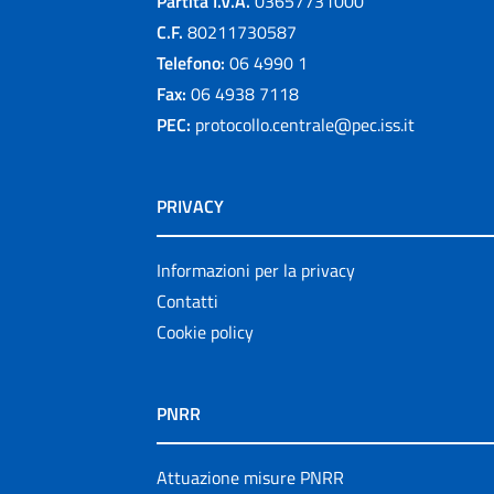
Partita I.V.A.
03657731000
C.F.
80211730587
Telefono:
06 4990 1
Fax:
06 4938 7118
PEC:
protocollo.centrale@pec.iss.it
PRIVACY
Informazioni per la privacy
Contatti
Cookie policy
PNRR
Attuazione misure PNRR