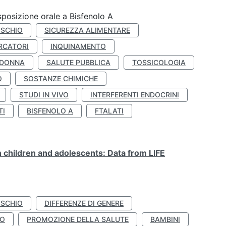
esposizione orale a Bisfenolo A
ISCHIO
SICUREZZA ALIMENTARE
RCATORI
INQUINAMENTO
 DONNA
SALUTE PUBBLICA
TOSSICOLOGIA
O
SOSTANZE CHIMICHE
STUDI IN VIVO
INTERFERENTI ENDOCRINI
TI
BISFENOLO A
FTALATI
n children and adolescents: Data from LIFE
ISCHIO
DIFFERENZE DI GENERE
TO
PROMOZIONE DELLA SALUTE
BAMBINI