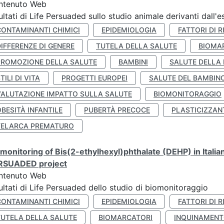
ntenuto Web
ultati di Life Persuaded sullo studio animale derivanti dall'
CONTAMINANTI CHIMICI
EPIDEMIOLOGIA
FATTORI DI R
IFFERENZE DI GENERE
TUTELA DELLA SALUTE
BIOMA
PROMOZIONE DELLA SALUTE
BAMBINI
SALUTE DELLA
TILI DI VITA
PROGETTI EUROPEI
SALUTE DEL BAMBIN
VALUTAZIONE IMPATTO SULLA SALUTE
BIOMONITORAGGIO
BESITÀ INFANTILE
PUBERTÀ PRECOCE
PLASTICIZZAN
TELARCA PREMATURO
monitoring of Bis(2-ethylhexyl)phthalate (DEHP) in Italia
RSUADED project
ntenuto Web
ultati di Life Persuaded dello studio di biomonitoraggio
CONTAMINANTI CHIMICI
EPIDEMIOLOGIA
FATTORI DI R
TUTELA DELLA SALUTE
BIOMARCATORI
INQUINAMEN