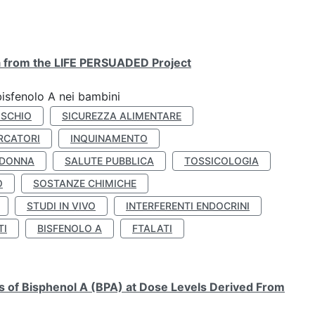
ta from the LIFE PERSUADED Project
bisfenolo A nei bambini
ISCHIO
SICUREZZA ALIMENTARE
RCATORI
INQUINAMENTO
 DONNA
SALUTE PUBBLICA
TOSSICOLOGIA
O
SOSTANZE CHIMICHE
STUDI IN VIVO
INTERFERENTI ENDOCRINI
TI
BISFENOLO A
FTALATI
ts of Bisphenol A (BPA) at Dose Levels Derived From