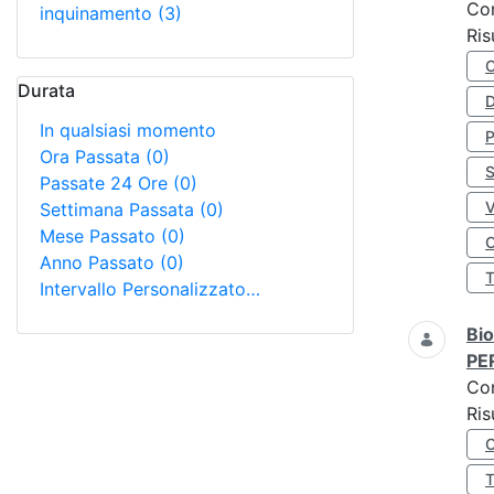
Co
inquinamento
(3)
Ris
Durata
D
In qualsiasi momento
Ora Passata
(0)
S
Passate 24 Ore
(0)
Settimana Passata
(0)
Mese Passato
(0)
O
Anno Passato
(0)
Intervallo Personalizzato…
Bio
PE
Co
Ris