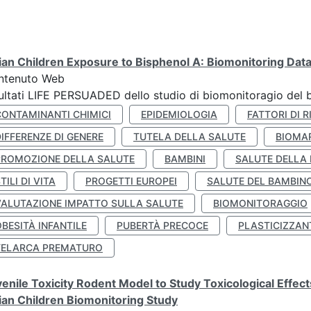
lian Children Exposure to Bisphenol A: Biomonitoring Da
ntenuto Web
ultati LIFE PERSUADED dello studio di biomonitoragio del 
CONTAMINANTI CHIMICI
EPIDEMIOLOGIA
FATTORI DI R
IFFERENZE DI GENERE
TUTELA DELLA SALUTE
BIOMA
PROMOZIONE DELLA SALUTE
BAMBINI
SALUTE DELLA
TILI DI VITA
PROGETTI EUROPEI
SALUTE DEL BAMBIN
VALUTAZIONE IMPATTO SULLA SALUTE
BIOMONITORAGGIO
BESITÀ INFANTILE
PUBERTÀ PRECOCE
PLASTICIZZAN
TELARCA PREMATURO
enile Toxicity Rodent Model to Study Toxicological Effec
lian Children Biomonitoring Study