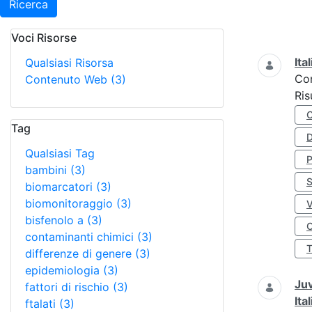
Ricerca
Voci Risorse
Ricerca
Ita
Qualsiasi Risorsa
Co
Contenuto Web
(3)
Ris
Tag
D
Qualsiasi Tag
bambini
(3)
S
biomarcatori
(3)
biomonitoraggio
(3)
bisfenolo a
(3)
O
contaminanti chimici
(3)
differenze di genere
(3)
epidemiologia
(3)
Juv
fattori di rischio
(3)
Ita
ftalati
(3)