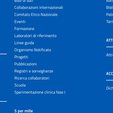
Basi di dati
Ban
Collaborazioni internazionali
Bibl
Comitato Etico Nazionale
Patr
Eventi
Tari
Formazione
Laboratori di riferimento
ATT
Linee guida
Organismo Notificato
Atti
Progetti
Pubblicazioni
Registri e sorveglianze
ACC
Ricerca collaboratori
Scuola
Dich
Sperimentazione clinica fase I
5 per mille