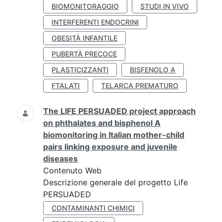
BIOMONITORAGGIO
STUDI IN VIVO
INTERFERENTI ENDOCRINI
OBESITÀ INFANTILE
PUBERTÀ PRECOCE
PLASTICIZZANTI
BISFENOLO A
FTALATI
TELARCA PREMATURO
The LIFE PERSUADED project approach
on phthalates and bisphenol A
biomonitoring in Italian mother-child
pairs linking exposure and juvenile
diseases
Contenuto Web
Descrizione generale del progetto Life
PERSUADED
CONTAMINANTI CHIMICI