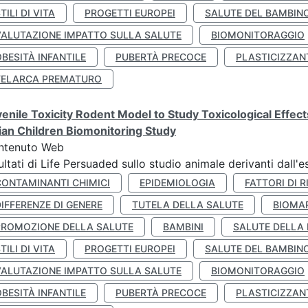
TILI DI VITA
PROGETTI EUROPEI
SALUTE DEL BAMBIN
VALUTAZIONE IMPATTO SULLA SALUTE
BIOMONITORAGGIO
BESITÀ INFANTILE
PUBERTÀ PRECOCE
PLASTICIZZAN
TELARCA PREMATURO
enile Toxicity Rodent Model to Study Toxicological Effec
lian Children Biomonitoring Study
ntenuto Web
ultati di Life Persuaded sullo studio animale derivanti dall'
CONTAMINANTI CHIMICI
EPIDEMIOLOGIA
FATTORI DI R
IFFERENZE DI GENERE
TUTELA DELLA SALUTE
BIOMA
PROMOZIONE DELLA SALUTE
BAMBINI
SALUTE DELLA
TILI DI VITA
PROGETTI EUROPEI
SALUTE DEL BAMBIN
VALUTAZIONE IMPATTO SULLA SALUTE
BIOMONITORAGGIO
BESITÀ INFANTILE
PUBERTÀ PRECOCE
PLASTICIZZAN