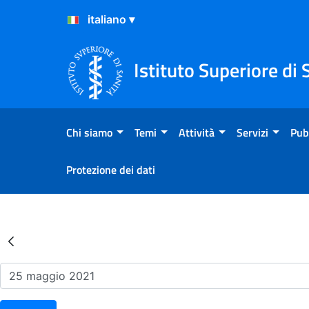
Salta al Contenuto
Salta al Footer
Istituto Superiore di 
Chi siamo
Temi
Attività
Servizi
Pub
Protezione dei dati
Risultati della Ricerca - Ev