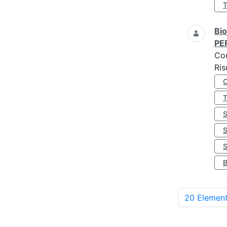
Bio
PE
Co
Ris
S
20 Element