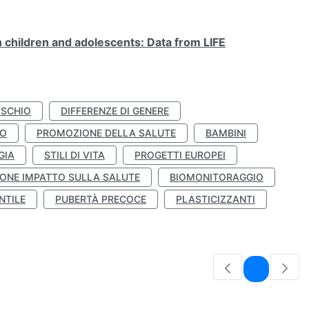
n children and adolescents: Data from LIFE
ISCHIO
DIFFERENZE DI GENERE
TO
PROMOZIONE DELLA SALUTE
BAMBINI
GIA
STILI DI VITA
PROGETTI EUROPEI
ONE IMPATTO SULLA SALUTE
BIOMONITORAGGIO
NTILE
PUBERTÀ PRECOCE
PLASTICIZZANTI
Pagina
1