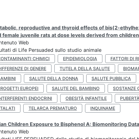
abolic, reproductive and thyroid effects of bis(2-ethylhe
 female juvenile rats at dose levels derived from childre
ntenuto Web
ultati di Life Persuaded sullo studio animale
CONTAMINANTI CHIMICI
EPIDEMIOLOGIA
FATTORI DI R
IFFERENZE DI GENERE
TUTELA DELLA SALUTE
BIOMA
BAMBINI
SALUTE DELLA DONNA
SALUTE PUBBLICA
PROGETTI EUROPEI
SALUTE DEL BAMBINO
SOSTANZE 
NTERFERENTI ENDOCRINI
OBESITÀ INFANTILE
PUBERT
FTALATI
TELARCA PREMATURO
INQUINAME
lian Children Exposure to Bisphenol A: Biomonitoring Da
ntenuto Web