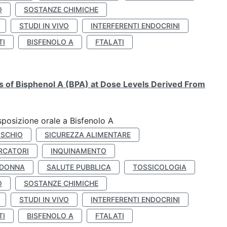
O
SOSTANZE CHIMICHE
STUDI IN VIVO
INTERFERENTI ENDOCRINI
TI
BISFENOLO A
FTALATI
ts of Bisphenol A (BPA) at Dose Levels Derived From
esposizione orale a Bisfenolo A
ISCHIO
SICUREZZA ALIMENTARE
RCATORI
INQUINAMENTO
 DONNA
SALUTE PUBBLICA
TOSSICOLOGIA
O
SOSTANZE CHIMICHE
STUDI IN VIVO
INTERFERENTI ENDOCRINI
TI
BISFENOLO A
FTALATI