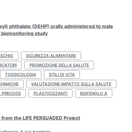
xyl) phthalate (DEHP) orally administered to male
n biomonitoring study
ISCHIO
SICUREZZA ALIMENTARE
RCATORI
PROMOZIONE DELLA SALUTE
TOSSICOLOGIA
STILI DI VITA
CHIMICHE
VALUTAZIONE IMPATTO SULLA SALUTE
À PRECOCE
PLASTICIZZANTI
BISFENOLO A
ta from the LIFE PERSUADED Project