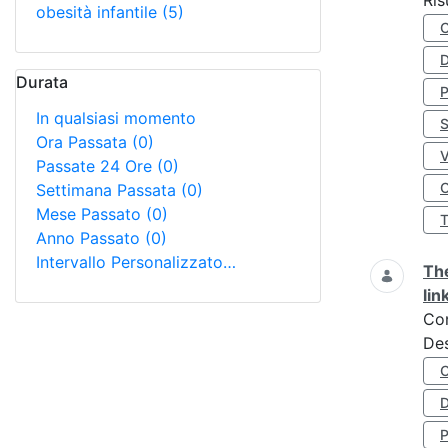
Ris
obesità infantile
(5)
D
Durata
In qualsiasi momento
S
Ora Passata
(0)
Passate 24 Ore
(0)
O
Settimana Passata
(0)
Mese Passato
(0)
Anno Passato
(0)
Intervallo Personalizzato…
The
lin
Co
Des
D