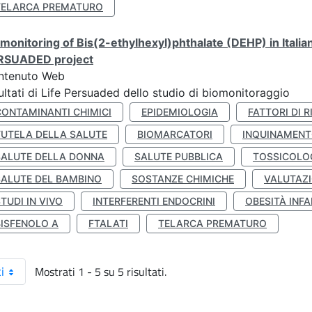
TELARCA PREMATURO
monitoring of Bis(2-ethylhexyl)phthalate (DEHP) in Italia
RSUADED project
ntenuto Web
ultati di Life Persuaded dello studio di biomonitoraggio
CONTAMINANTI CHIMICI
EPIDEMIOLOGIA
FATTORI DI R
TUTELA DELLA SALUTE
BIOMARCATORI
INQUINAMEN
SALUTE DELLA DONNA
SALUTE PUBBLICA
TOSSICOLO
SALUTE DEL BAMBINO
SOSTANZE CHIMICHE
VALUTAZI
TUDI IN VIVO
INTERFERENTI ENDOCRINI
OBESITÀ INFA
BISFENOLO A
FTALATI
TELARCA PREMATURO
Mostrati 1 - 5 su 5 risultati.
i