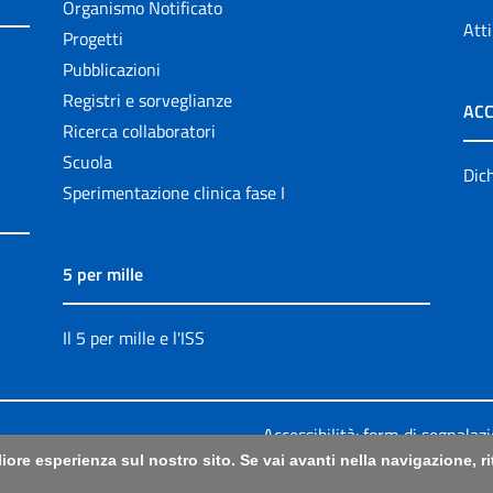
Organismo Notificato
Atti
Progetti
Pubblicazioni
Registri e sorveglianze
ACC
Ricerca collaboratori
Scuola
Dich
Sperimentazione clinica fase I
5 per mille
Il 5 per mille e l'ISS
Accessibilità: form di segnalaz
liore esperienza sul nostro sito. Se vai avanti nella navigazione, 
Legali
|
Sitemap