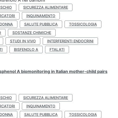
bisfenolo A nei bambini
ISCHIO
SICUREZZA ALIMENTARE
RCATORI
INQUINAMENTO
 DONNA
SALUTE PUBBLICA
TOSSICOLOGIA
O
SOSTANZE CHIMICHE
STUDI IN VIVO
INTERFERENTI ENDOCRINI
TI
BISFENOLO A
FTALATI
henol A biomonitoring in Italian mother-child pairs
ISCHIO
SICUREZZA ALIMENTARE
RCATORI
INQUINAMENTO
 DONNA
SALUTE PUBBLICA
TOSSICOLOGIA