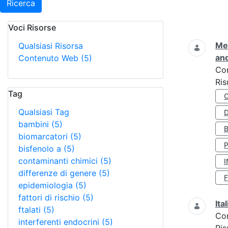
Ricerca
Voci Risorse
Ricerca
Met
Qualsiasi Risorsa
and
Contenuto Web
(5)
Co
Ris
Tag
Qualsiasi Tag
D
bambini
(5)
biomarcatori
(5)
bisfenolo a
(5)
contaminanti chimici
(5)
I
differenze di genere
(5)
epidemiologia
(5)
fattori di rischio
(5)
Ita
ftalati
(5)
Co
interferenti endocrini
(5)