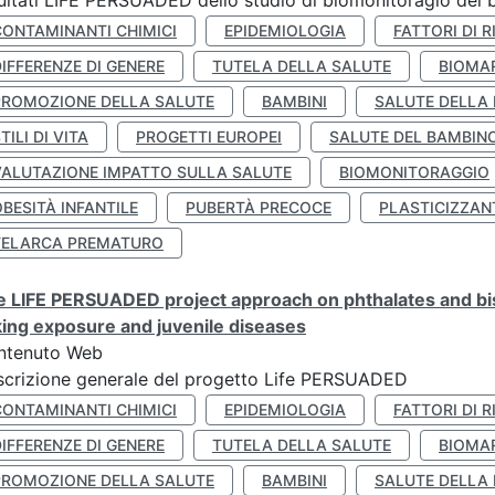
ultati LIFE PERSUADED dello studio di biomonitoragio del 
CONTAMINANTI CHIMICI
EPIDEMIOLOGIA
FATTORI DI R
IFFERENZE DI GENERE
TUTELA DELLA SALUTE
BIOMA
PROMOZIONE DELLA SALUTE
BAMBINI
SALUTE DELLA
TILI DI VITA
PROGETTI EUROPEI
SALUTE DEL BAMBIN
VALUTAZIONE IMPATTO SULLA SALUTE
BIOMONITORAGGIO
BESITÀ INFANTILE
PUBERTÀ PRECOCE
PLASTICIZZAN
TELARCA PREMATURO
 LIFE PERSUADED project approach on phthalates and bisp
king exposure and juvenile diseases
ntenuto Web
crizione generale del progetto Life PERSUADED
CONTAMINANTI CHIMICI
EPIDEMIOLOGIA
FATTORI DI R
IFFERENZE DI GENERE
TUTELA DELLA SALUTE
BIOMA
PROMOZIONE DELLA SALUTE
BAMBINI
SALUTE DELLA