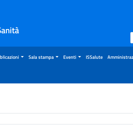
Sanità
blicazioni
Sala stampa
Eventi
ISSalute
Amministraz
enti