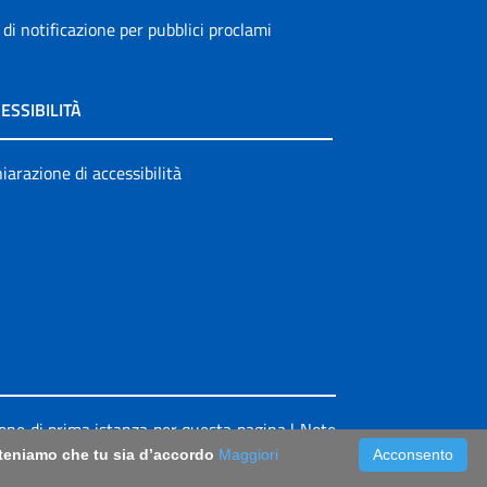
 di notificazione per pubblici proclami
ESSIBILITÀ
iarazione di accessibilità
ione di prima istanza per questa pagina
|
Note
riteniamo che tu sia d’accordo
Maggiori
Acconsento