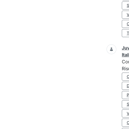
S
O
Juv
Ita
Co
Ris
D
S
O