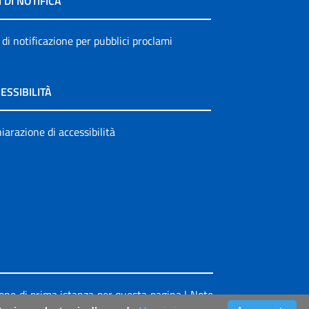
I DI NOTIFICA
 di notificazione per pubblici proclami
ESSIBILITÀ
iarazione di accessibilità
ione di prima istanza per questa pagina
|
Note