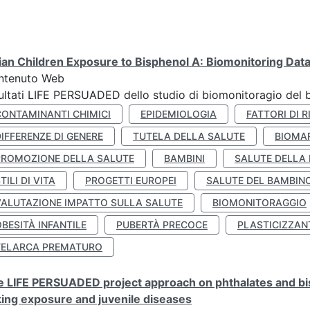
lian Children Exposure to Bisphenol A: Biomonitoring Da
ntenuto Web
ultati LIFE PERSUADED dello studio di biomonitoragio del 
CONTAMINANTI CHIMICI
EPIDEMIOLOGIA
FATTORI DI R
IFFERENZE DI GENERE
TUTELA DELLA SALUTE
BIOMA
PROMOZIONE DELLA SALUTE
BAMBINI
SALUTE DELLA
TILI DI VITA
PROGETTI EUROPEI
SALUTE DEL BAMBIN
VALUTAZIONE IMPATTO SULLA SALUTE
BIOMONITORAGGIO
BESITÀ INFANTILE
PUBERTÀ PRECOCE
PLASTICIZZAN
TELARCA PREMATURO
 LIFE PERSUADED project approach on phthalates and bisp
king exposure and juvenile diseases