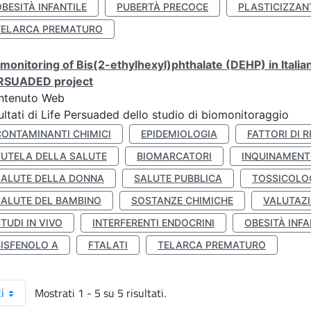
BESITÀ INFANTILE
PUBERTÀ PRECOCE
PLASTICIZZAN
TELARCA PREMATURO
monitoring of Bis(2-ethylhexyl)phthalate (DEHP) in Italia
RSUADED project
ntenuto Web
ultati di Life Persuaded dello studio di biomonitoraggio
CONTAMINANTI CHIMICI
EPIDEMIOLOGIA
FATTORI DI R
TUTELA DELLA SALUTE
BIOMARCATORI
INQUINAMEN
SALUTE DELLA DONNA
SALUTE PUBBLICA
TOSSICOLO
SALUTE DEL BAMBINO
SOSTANZE CHIMICHE
VALUTAZI
TUDI IN VIVO
INTERFERENTI ENDOCRINI
OBESITÀ INFA
BISFENOLO A
FTALATI
TELARCA PREMATURO
Mostrati 1 - 5 su 5 risultati.
i