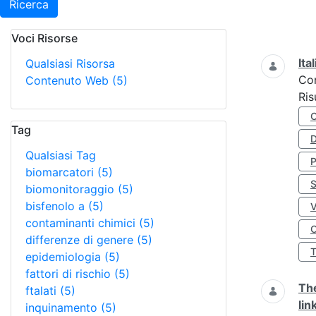
Ricerca
Voci Risorse
Ricerca
Ita
Qualsiasi Risorsa
Co
Contenuto Web
(5)
Ris
Tag
D
Qualsiasi Tag
biomarcatori
(5)
S
biomonitoraggio
(5)
bisfenolo a
(5)
contaminanti chimici
(5)
O
differenze di genere
(5)
epidemiologia
(5)
fattori di rischio
(5)
The
ftalati
(5)
lin
inquinamento
(5)