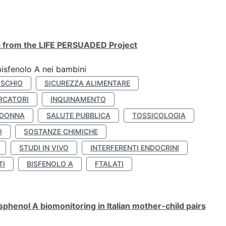
ta from the LIFE PERSUADED Project
bisfenolo A nei bambini
ISCHIO
SICUREZZA ALIMENTARE
RCATORI
INQUINAMENTO
 DONNA
SALUTE PUBBLICA
TOSSICOLOGIA
O
SOSTANZE CHIMICHE
STUDI IN VIVO
INTERFERENTI ENDOCRINI
TI
BISFENOLO A
FTALATI
henol A biomonitoring in Italian mother-child pairs