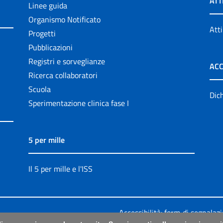
ATT
Linee guida
Organismo Notificato
Atti
Progetti
Pubblicazioni
Registri e sorveglianze
ACC
Ricerca collaboratori
Scuola
Dich
Sperimentazione clinica fase I
5 per mille
Il 5 per mille e l'ISS
Accessibilità: form di segnalaz