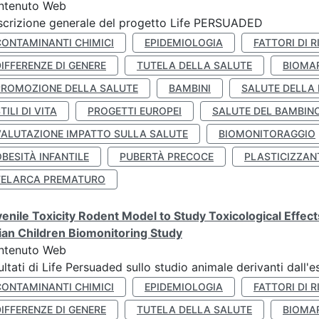
ntenuto Web
crizione generale del progetto Life PERSUADED
CONTAMINANTI CHIMICI
EPIDEMIOLOGIA
FATTORI DI R
IFFERENZE DI GENERE
TUTELA DELLA SALUTE
BIOMA
PROMOZIONE DELLA SALUTE
BAMBINI
SALUTE DELLA
TILI DI VITA
PROGETTI EUROPEI
SALUTE DEL BAMBIN
VALUTAZIONE IMPATTO SULLA SALUTE
BIOMONITORAGGIO
BESITÀ INFANTILE
PUBERTÀ PRECOCE
PLASTICIZZAN
TELARCA PREMATURO
enile Toxicity Rodent Model to Study Toxicological Effec
lian Children Biomonitoring Study
ntenuto Web
ultati di Life Persuaded sullo studio animale derivanti dall'
CONTAMINANTI CHIMICI
EPIDEMIOLOGIA
FATTORI DI R
IFFERENZE DI GENERE
TUTELA DELLA SALUTE
BIOMA