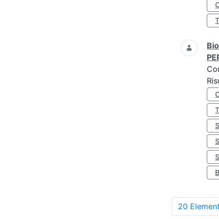
O
Bio
PE
Co
Ris
S
20 Element