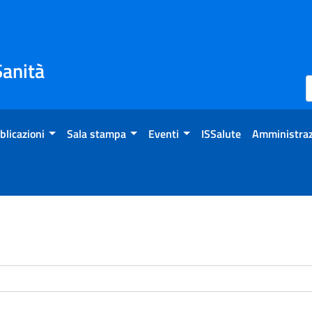
Sanità
blicazioni
Sala stampa
Eventi
ISSalute
Amministraz
enti