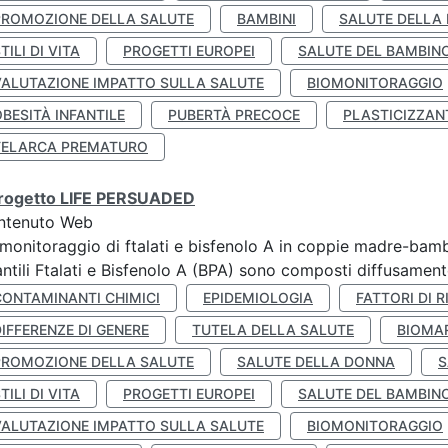
PROMOZIONE DELLA SALUTE
BAMBINI
SALUTE DELLA
TILI DI VITA
PROGETTI EUROPEI
SALUTE DEL BAMBIN
VALUTAZIONE IMPATTO SULLA SALUTE
BIOMONITORAGGIO
BESITÀ INFANTILE
PUBERTÀ PRECOCE
PLASTICIZZAN
TELARCA PREMATURO
 progetto LIFE PERSUADED
ntenuto Web
monitoraggio di ftalati e bisfenolo A in coppie madre-bamb
antili Ftalati e Bisfenolo A (BPA) sono composti diffusamente 
CONTAMINANTI CHIMICI
EPIDEMIOLOGIA
FATTORI DI R
IFFERENZE DI GENERE
TUTELA DELLA SALUTE
BIOMA
PROMOZIONE DELLA SALUTE
SALUTE DELLA DONNA
S
TILI DI VITA
PROGETTI EUROPEI
SALUTE DEL BAMBIN
VALUTAZIONE IMPATTO SULLA SALUTE
BIOMONITORAGGIO