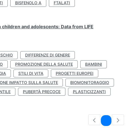
TI
BISFENOLO A
FTALATI
n children and adolescents: Data from LIFE
ISCHIO
DIFFERENZE DI GENERE
TO
PROMOZIONE DELLA SALUTE
BAMBINI
GIA
STILI DI VITA
PROGETTI EUROPEI
ONE IMPATTO SULLA SALUTE
BIOMONITORAGGIO
NTILE
PUBERTÀ PRECOCE
PLASTICIZZANTI
Pagina
1