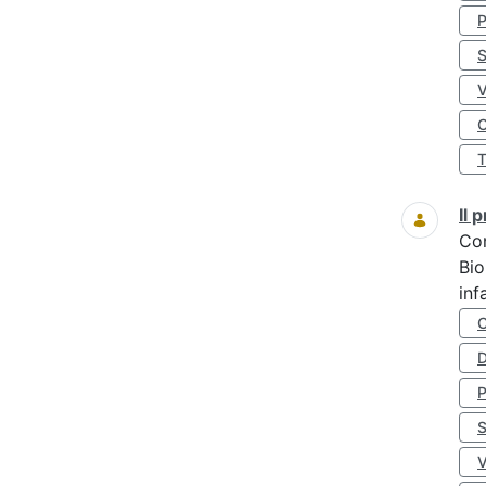
S
O
Il
Co
Bio
inf
D
S