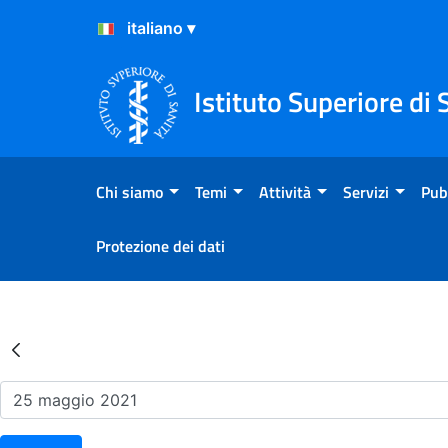
Salta al Contenuto
Salta al Footer
Istituto Superiore di 
Chi siamo
Temi
Attività
Servizi
Pub
Protezione dei dati
Risultati della Ricerca - Ev