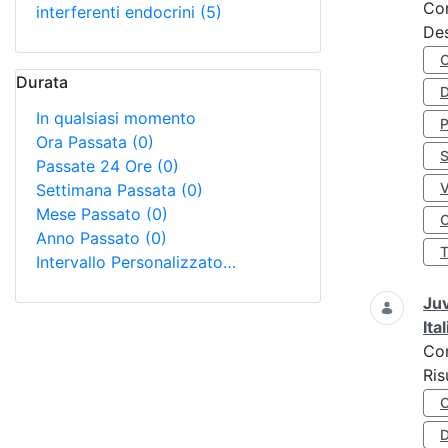
Co
interferenti endocrini
(5)
Des
Durata
D
In qualsiasi momento
Ora Passata
(0)
S
Passate 24 Ore
(0)
Settimana Passata
(0)
Mese Passato
(0)
O
Anno Passato
(0)
Intervallo Personalizzato…
Juv
Ita
Co
Ris
D