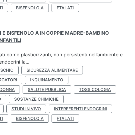
TI
BISFENOLO A
FTALATI
TI E BISFENOLO A IN COPPIE MADRE-BAMBINO
NFANTILI
ti come plasticizzanti, non persistenti nell’ambiente e
ndocrini la...
ISCHIO
SICUREZZA ALIMENTARE
RCATORI
INQUINAMENTO
 DONNA
SALUTE PUBBLICA
TOSSICOLOGIA
O
SOSTANZE CHIMICHE
STUDI IN VIVO
INTERFERENTI ENDOCRINI
TI
BISFENOLO A
FTALATI