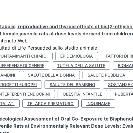
abolic, reproductive and thyroid effects of bis(2-ethylhe
 female juvenile rats at dose levels derived from childre
ntenuto Web
ultati di Life Persuaded sullo studio animale
CONTAMINANTI CHIMICI
EPIDEMIOLOGIA
FATTORI DI R
IFFERENZE DI GENERE
TUTELA DELLA SALUTE
BIOMA
BAMBINI
SALUTE DELLA DONNA
SALUTE PUBBLICA
PROGETTI EUROPEI
SALUTE DEL BAMBINO
SOSTANZE 
NTERFERENTI ENDOCRINI
OBESITÀ INFANTILE
PUBERT
FTALATI
TELARCA PREMATURO
INQUINAME
icological Assessment of Oral Co-Exposure to Bisphenol 
enile Rats at Environmentally Relevant Dose Levels: Evalu