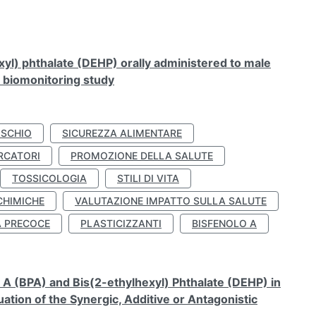
xyl) phthalate (DEHP) orally administered to male
n biomonitoring study
ISCHIO
SICUREZZA ALIMENTARE
RCATORI
PROMOZIONE DELLA SALUTE
TOSSICOLOGIA
STILI DI VITA
CHIMICHE
VALUTAZIONE IMPATTO SULLA SALUTE
À PRECOCE
PLASTICIZZANTI
BISFENOLO A
A (BPA) and Bis(2-ethylhexyl) Phthalate (DEHP) in
ation of the Synergic, Additive or Antagonistic