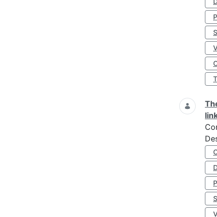
D
S
O
The
lin
Co
Des
D
S