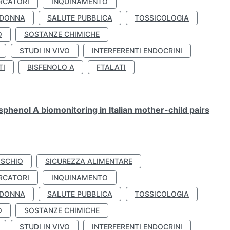
RCATORI
INQUINAMENTO
 DONNA
SALUTE PUBBLICA
TOSSICOLOGIA
O
SOSTANZE CHIMICHE
STUDI IN VIVO
INTERFERENTI ENDOCRINI
TI
BISFENOLO A
FTALATI
henol A biomonitoring in Italian mother-child pairs
ISCHIO
SICUREZZA ALIMENTARE
RCATORI
INQUINAMENTO
 DONNA
SALUTE PUBBLICA
TOSSICOLOGIA
O
SOSTANZE CHIMICHE
STUDI IN VIVO
INTERFERENTI ENDOCRINI