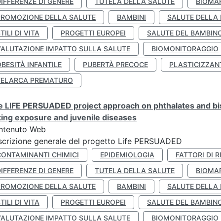
IFFERENZE DI GENERE
TUTELA DELLA SALUTE
BIOMA
PROMOZIONE DELLA SALUTE
BAMBINI
SALUTE DELLA
TILI DI VITA
PROGETTI EUROPEI
SALUTE DEL BAMBIN
VALUTAZIONE IMPATTO SULLA SALUTE
BIOMONITORAGGIO
BESITÀ INFANTILE
PUBERTÀ PRECOCE
PLASTICIZZAN
TELARCA PREMATURO
 LIFE PERSUADED project approach on phthalates and bisp
king exposure and juvenile diseases
ntenuto Web
crizione generale del progetto Life PERSUADED
CONTAMINANTI CHIMICI
EPIDEMIOLOGIA
FATTORI DI R
IFFERENZE DI GENERE
TUTELA DELLA SALUTE
BIOMA
PROMOZIONE DELLA SALUTE
BAMBINI
SALUTE DELLA
TILI DI VITA
PROGETTI EUROPEI
SALUTE DEL BAMBIN
VALUTAZIONE IMPATTO SULLA SALUTE
BIOMONITORAGGIO