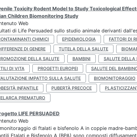
enile Toxicity Rodent Model to Study Toxicological Effec
lian Children Biomonitoring Study
ntenuto Web
ultati di Life Persuaded sullo studio animale derivanti dall'
CONTAMINANTI CHIMICI
EPIDEMIOLOGIA
FATTORI DI R
IFFERENZE DI GENERE
TUTELA DELLA SALUTE
BIOMA
PROMOZIONE DELLA SALUTE
BAMBINI
SALUTE DELLA
TILI DI VITA
PROGETTI EUROPEI
SALUTE DEL BAMBIN
VALUTAZIONE IMPATTO SULLA SALUTE
BIOMONITORAGGIO
BESITÀ INFANTILE
PUBERTÀ PRECOCE
PLASTICIZZAN
TELARCA PREMATURO
 progetto LIFE PERSUADED
ntenuto Web
monitoraggio di ftalati e bisfenolo A in coppie madre-bamb
antili Ftalati e Bisfenolo A (BPA) sono composti diffusamente 