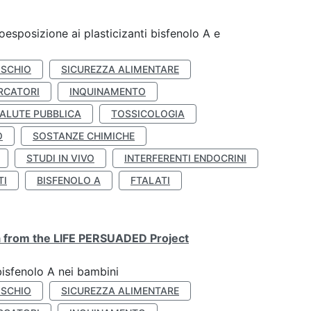
coesposizione ai plasticizanti bisfenolo A e
ISCHIO
SICUREZZA ALIMENTARE
RCATORI
INQUINAMENTO
ALUTE PUBBLICA
TOSSICOLOGIA
O
SOSTANZE CHIMICHE
STUDI IN VIVO
INTERFERENTI ENDOCRINI
TI
BISFENOLO A
FTALATI
ta from the LIFE PERSUADED Project
bisfenolo A nei bambini
ISCHIO
SICUREZZA ALIMENTARE