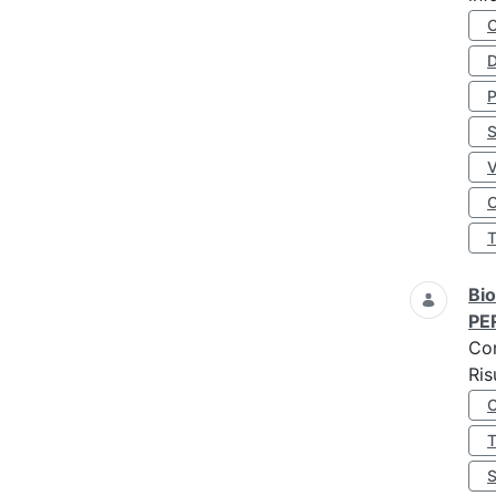
D
S
O
Bio
PE
Co
Ris