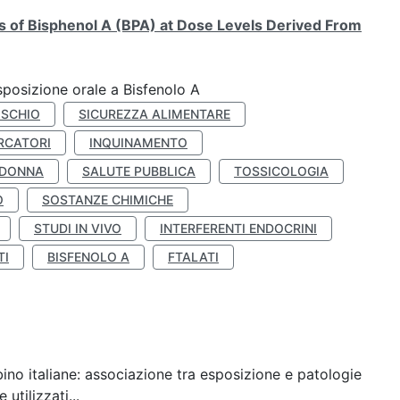
ts of Bisphenol A (BPA) at Dose Levels Derived From
esposizione orale a Bisfenolo A
ISCHIO
SICUREZZA ALIMENTARE
RCATORI
INQUINAMENTO
 DONNA
SALUTE PUBBLICA
TOSSICOLOGIA
O
SOSTANZE CHIMICHE
STUDI IN VIVO
INTERFERENTI ENDOCRINI
TI
BISFENOLO A
FTALATI
ino italiane: associazione tra esposizione e patologie
utilizzati...