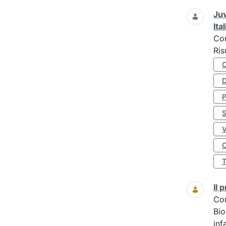
Juv
Ita
Co
Ris
D
S
O
Il
Co
Bio
inf