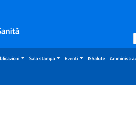
Sanità
blicazioni
Sala stampa
Eventi
ISSalute
Amministraz
enti