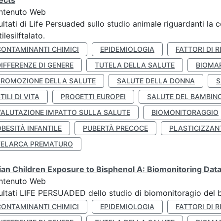
ects
ntenuto Web
ultati di Life Persuaded sullo studio animale riguardanti la 
tilesilftalato.
CONTAMINANTI CHIMICI
EPIDEMIOLOGIA
FATTORI DI R
IFFERENZE DI GENERE
TUTELA DELLA SALUTE
BIOMA
PROMOZIONE DELLA SALUTE
SALUTE DELLA DONNA
S
TILI DI VITA
PROGETTI EUROPEI
SALUTE DEL BAMBIN
VALUTAZIONE IMPATTO SULLA SALUTE
BIOMONITORAGGIO
BESITÀ INFANTILE
PUBERTÀ PRECOCE
PLASTICIZZAN
TELARCA PREMATURO
lian Children Exposure to Bisphenol A: Biomonitoring Da
ntenuto Web
ultati LIFE PERSUADED dello studio di biomonitoragio del 
CONTAMINANTI CHIMICI
EPIDEMIOLOGIA
FATTORI DI R