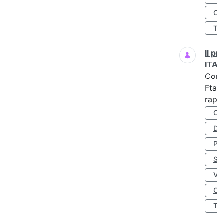
O
Il
IT
Co
Fta
rap
D
S
O