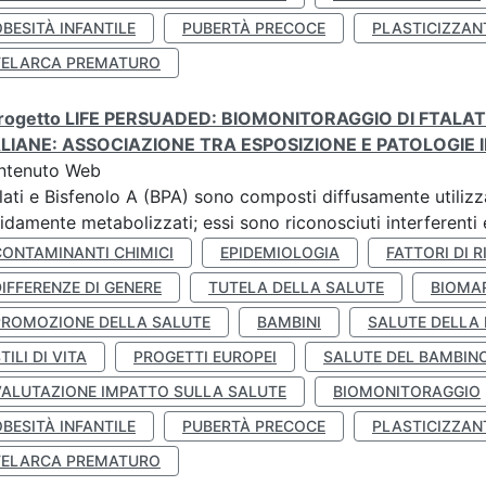
BESITÀ INFANTILE
PUBERTÀ PRECOCE
PLASTICIZZAN
TELARCA PREMATURO
 progetto LIFE PERSUADED: BIOMONITORAGGIO DI FTALA
ALIANE: ASSOCIAZIONE TRA ESPOSIZIONE E PATOLOGIE I
ntenuto Web
lati e Bisfenolo A (BPA) sono composti diffusamente utilizza
idamente metabolizzati; essi sono riconosciuti interferenti e
CONTAMINANTI CHIMICI
EPIDEMIOLOGIA
FATTORI DI R
IFFERENZE DI GENERE
TUTELA DELLA SALUTE
BIOMA
PROMOZIONE DELLA SALUTE
BAMBINI
SALUTE DELLA
TILI DI VITA
PROGETTI EUROPEI
SALUTE DEL BAMBIN
VALUTAZIONE IMPATTO SULLA SALUTE
BIOMONITORAGGIO
BESITÀ INFANTILE
PUBERTÀ PRECOCE
PLASTICIZZAN
TELARCA PREMATURO