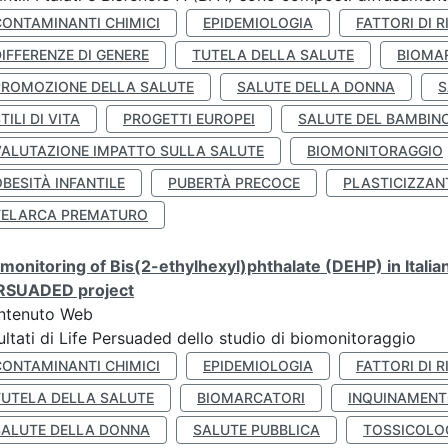
CONTAMINANTI CHIMICI
EPIDEMIOLOGIA
FATTORI DI R
IFFERENZE DI GENERE
TUTELA DELLA SALUTE
BIOMA
PROMOZIONE DELLA SALUTE
SALUTE DELLA DONNA
S
TILI DI VITA
PROGETTI EUROPEI
SALUTE DEL BAMBIN
VALUTAZIONE IMPATTO SULLA SALUTE
BIOMONITORAGGIO
BESITÀ INFANTILE
PUBERTÀ PRECOCE
PLASTICIZZAN
TELARCA PREMATURO
monitoring of Bis(2-ethylhexyl)phthalate (DEHP) in Italia
RSUADED project
ntenuto Web
ultati di Life Persuaded dello studio di biomonitoraggio
CONTAMINANTI CHIMICI
EPIDEMIOLOGIA
FATTORI DI R
TUTELA DELLA SALUTE
BIOMARCATORI
INQUINAMEN
SALUTE DELLA DONNA
SALUTE PUBBLICA
TOSSICOLO