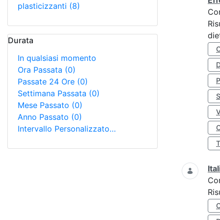
Eff
plasticizzanti
(8)
Co
Ris
die
Durata
In qualsiasi momento
D
Ora Passata
(0)
Passate 24 Ore
(0)
Settimana Passata
(0)
S
Mese Passato
(0)
Anno Passato
(0)
O
Intervallo Personalizzato…
Ita
Co
Ris