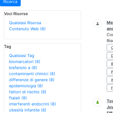
Ricerca
Voci Risorse
Ricerca
Met
Qualsiasi Risorsa
and
Contenuto Web
(8)
Co
Ris
Tag
Qualsiasi Tag
D
biomarcatori
(8)
bisfenolo a
(8)
contaminanti chimici
(8)
differenze di genere
(8)
I
epidemiologia
(8)
fattori di rischio
(8)
ftalati
(8)
Tox
interferenti endocrini
(8)
Juv
obesità infantile
(8)