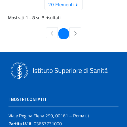
20 Elementi
Mostrati 1 - 8 su 8 risultati.
Pagina
1
Istituto Superiore di Sanità
I NOSTRI CONTATTI
Viale Regina Elena 299, 00161 – Roma (I)
Partita I.V.A.
03657731000