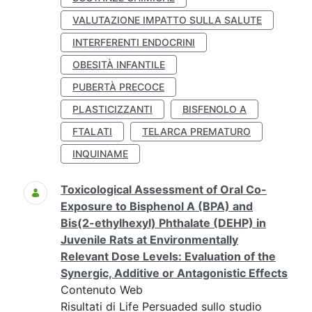
VALUTAZIONE IMPATTO SULLA SALUTE
INTERFERENTI ENDOCRINI
OBESITÀ INFANTILE
PUBERTÀ PRECOCE
PLASTICIZZANTI
BISFENOLO A
FTALATI
TELARCA PREMATURO
INQUINAME
Toxicological Assessment of Oral Co-
Exposure to Bisphenol A (BPA) and
Bis(2-ethylhexyl) Phthalate (DEHP) in
Juvenile Rats at Environmentally
Relevant Dose Levels: Evaluation of the
Synergic, Additive or Antagonistic Effects
Contenuto Web
Risultati di Life Persuaded sullo studio