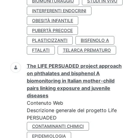
BIOMONITORAGGIO
STUDI IN VIVO
INTERFERENTI ENDOCRINI
OBESITÀ INFANTILE
PUBERTÀ PRECOCE
PLASTICIZZANTI
BISFENOLO A
FTALATI
TELARCA PREMATURO
The LIFE PERSUADED project approach
on phthalates and bisphenol A
biomonitoring in Italian mother-child
pairs linking exposure and juvenile
diseases
Contenuto Web
Descrizione generale del progetto Life
PERSUADED
CONTAMINANTI CHIMICI
EPIDEMIOLOGIA