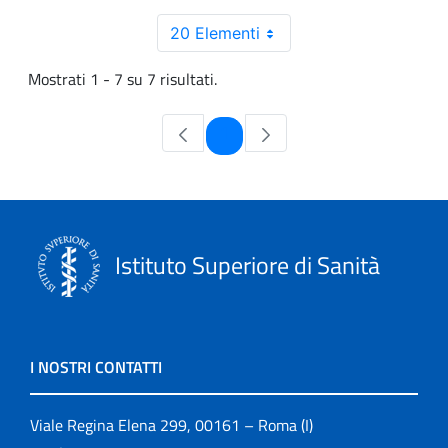
20 Elementi
Mostrati 1 - 7 su 7 risultati.
Pagina
1
Istituto Superiore di Sanità
I NOSTRI CONTATTI
Viale Regina Elena 299, 00161 – Roma (I)