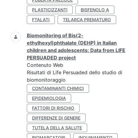
PLASTICIZZANTI
BISFENOLO A
FTALATI
TELARCA PREMATURO
Biomonitoring of Bis(2-
ethylhexyl)phthalate (DEHP) in Italian
children and adolescents: Data from LIFE
PERSUADED project
Contenuto Web
Risultati di Life Persuaded dello studio di
biomonitoraggio
CONTAMINANTI CHIMICI
EPIDEMIOLOGIA
FATTORI DI RISCHIO
DIFFERENZE DI GENERE
TUTELA DELLA SALUTE
BIOMARCATORI
INQUINAMENTO