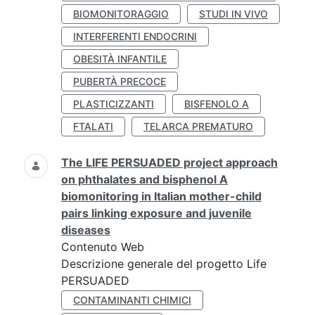
BIOMONITORAGGIO
STUDI IN VIVO
INTERFERENTI ENDOCRINI
OBESITÀ INFANTILE
PUBERTÀ PRECOCE
PLASTICIZZANTI
BISFENOLO A
FTALATI
TELARCA PREMATURO
The LIFE PERSUADED project approach
on phthalates and bisphenol A
biomonitoring in Italian mother-child
pairs linking exposure and juvenile
diseases
Contenuto Web
Descrizione generale del progetto Life
PERSUADED
CONTAMINANTI CHIMICI