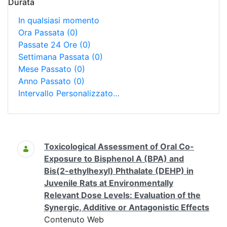
Durata
In qualsiasi momento
Ora Passata
(0)
Passate 24 Ore
(0)
Settimana Passata
(0)
Mese Passato
(0)
Anno Passato
(0)
Intervallo Personalizzato…
Ricerca
Toxicological Assessment of Oral Co-
Exposure to Bisphenol A (BPA) and
Bis(2-ethylhexyl) Phthalate (DEHP) in
Juvenile Rats at Environmentally
Relevant Dose Levels: Evaluation of the
Synergic, Additive or Antagonistic Effects
Contenuto Web