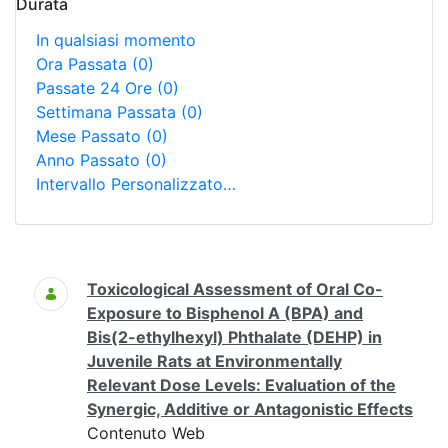
Durata
In qualsiasi momento
Ora Passata
(0)
Passate 24 Ore
(0)
Settimana Passata
(0)
Mese Passato
(0)
Anno Passato
(0)
Intervallo Personalizzato…
Ricerca
Toxicological Assessment of Oral Co-
Exposure to Bisphenol A (BPA) and
Bis(2-ethylhexyl) Phthalate (DEHP) in
Juvenile Rats at Environmentally
Relevant Dose Levels: Evaluation of the
Synergic, Additive or Antagonistic Effects
Contenuto Web