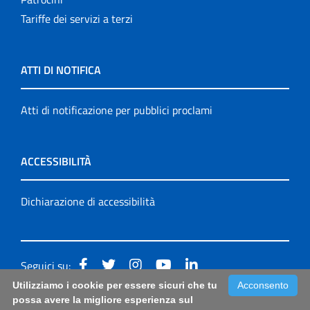
Tariffe dei servizi a terzi
ATTI DI NOTIFICA
Atti di notificazione per pubblici proclami
ACCESSIBILITÀ
Dichiarazione di accessibilità
Seguici su:
Utilizziamo i cookie per essere sicuri che tu
Acconsento
Accessibilità: form di segnalazione di prima istanza per
possa avere la migliore esperienza sul