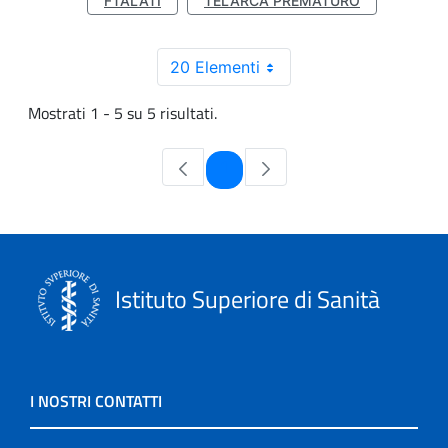
FTALATI
TELARCA PREMATURO
20 Elementi
Mostrati 1 - 5 su 5 risultati.
Pagina
1
Istituto Superiore di Sanità
I NOSTRI CONTATTI