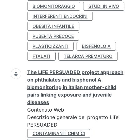
BIOMONITORAGGIO
STUDI IN VIVO
INTERFERENTI ENDOCRINI
OBESITÀ INFANTILE
PUBERTÀ PRECOCE
PLASTICIZZANTI
BISFENOLO A
FTALATI
TELARCA PREMATURO
The LIFE PERSUADED project approach
on phthalates and bisphenol A
biomonitoring in Italian mother-child
pairs linking exposure and juvenile
diseases
Contenuto Web
Descrizione generale del progetto Life
PERSUADED
CONTAMINANTI CHIMICI