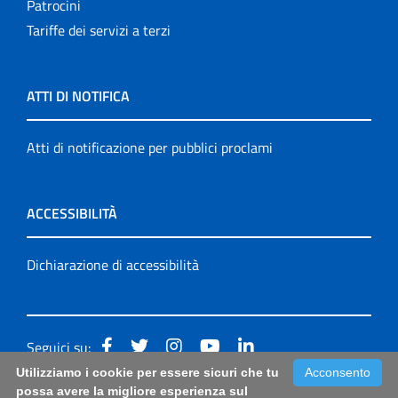
Patrocini
Tariffe dei servizi a terzi
ATTI DI NOTIFICA
Atti di notificazione per pubblici proclami
ACCESSIBILITÀ
Dichiarazione di accessibilità
Seguici su:
Utilizziamo i cookie per essere sicuri che tu
Acconsento
Accessibilità: form di segnalazione di prima istanza per
possa avere la migliore esperienza sul