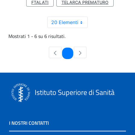
FTALATI
TELARCA PREMATURO
20 Elementi
Mostrati 1 - 6 su 6 risultati.
Pagina
1
Istituto Superiore di Sanità
I NOSTRI CONTATTI