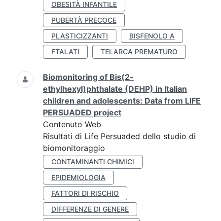
OBESITÀ INFANTILE
PUBERTÀ PRECOCE
PLASTICIZZANTI
BISFENOLO A
FTALATI
TELARCA PREMATURO
Biomonitoring of Bis(2-
ethylhexyl)phthalate (DEHP) in Italian
children and adolescents: Data from LIFE
PERSUADED project
Contenuto Web
Risultati di Life Persuaded dello studio di
biomonitoraggio
CONTAMINANTI CHIMICI
EPIDEMIOLOGIA
FATTORI DI RISCHIO
DIFFERENZE DI GENERE