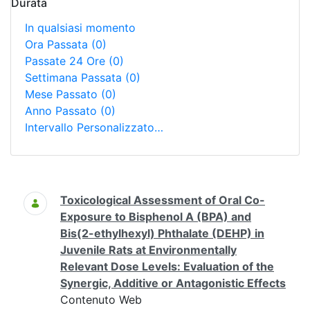
Durata
In qualsiasi momento
Ora Passata
(0)
Passate 24 Ore
(0)
Settimana Passata
(0)
Mese Passato
(0)
Anno Passato
(0)
Intervallo Personalizzato…
Ricerca
Toxicological Assessment of Oral Co-
Exposure to Bisphenol A (BPA) and
Bis(2-ethylhexyl) Phthalate (DEHP) in
Juvenile Rats at Environmentally
Relevant Dose Levels: Evaluation of the
Synergic, Additive or Antagonistic Effects
Contenuto Web