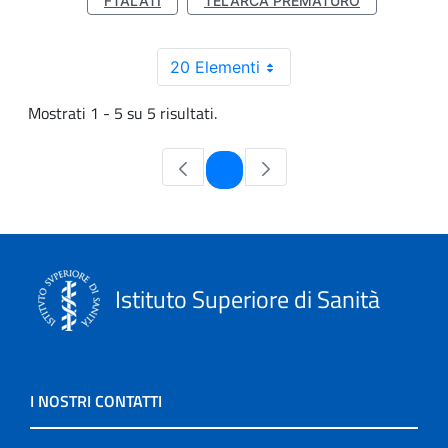
FTALATI
TELARCA PREMATURO
20 Elementi
Mostrati 1 - 5 su 5 risultati.
Pagina
1
Istituto Superiore di Sanità
I NOSTRI CONTATTI