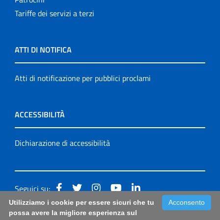
Tariffe dei servizi a terzi
ATTI DI NOTIFICA
Atti di notificazione per pubblici proclami
ACCESSIBILITÀ
Dichiarazione di accessibilità
Seguici su:
Utilizziamo i cookie per essere sicuri che tu
Acconsento
Accessibilità: form di segnalazione di prima istanza per
possa avere la migliore esperienza sul