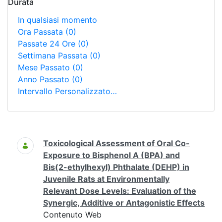
Durata
In qualsiasi momento
Ora Passata
(0)
Passate 24 Ore
(0)
Settimana Passata
(0)
Mese Passato
(0)
Anno Passato
(0)
Intervallo Personalizzato…
Ricerca
Toxicological Assessment of Oral Co-
Exposure to Bisphenol A (BPA) and
Bis(2-ethylhexyl) Phthalate (DEHP) in
Juvenile Rats at Environmentally
Relevant Dose Levels: Evaluation of the
Synergic, Additive or Antagonistic Effects
Contenuto Web