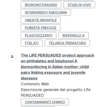
BIOMONITORAGGIO
STUDI IN VIVO
INTERFERENTI ENDOCRINI
OBESITÀ INFANTILE
PUBERTÀ PRECOCE
PLASTICIZZANTI
BISFENOLO A
FTALATI
TELARCA PREMATURO
The LIFE PERSUADED project approach
on phthalates and bisphenol A
biomonitoring in Italian mother-child
pairs linking exposure and juvenile
diseases
Contenuto Web
Descrizione generale del progetto Life
PERSUADED
CONTAMINANTI CHIMICI