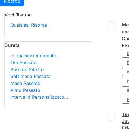
Ricerca
Voci Risorse
Ricerca
Met
Qualsiasi Risorsa
and
Co
Durata
Ris
In qualsiasi momento
Ora Passata
D
Passate 24 Ore
Settimana Passata
Mese Passato
Anno Passato
I
Intervallo Personalizzato…
Tox
Juv
Eff