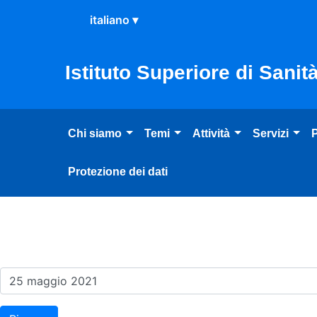
Salta al Contenuto
Salta al Footer
Istituto Superiore di Sanit
Chi siamo
Temi
Attività
Servizi
P
Protezione dei dati
Risultati della Ricerca - E