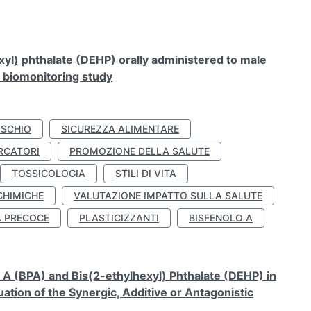
xyl) phthalate (DEHP) orally administered to male
n biomonitoring study
ISCHIO
SICUREZZA ALIMENTARE
RCATORI
PROMOZIONE DELLA SALUTE
TOSSICOLOGIA
STILI DI VITA
CHIMICHE
VALUTAZIONE IMPATTO SULLA SALUTE
À PRECOCE
PLASTICIZZANTI
BISFENOLO A
A (BPA) and Bis(2-ethylhexyl) Phthalate (DEHP) in
ation of the Synergic, Additive or Antagonistic