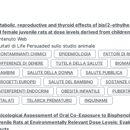
abolic, reproductive and thyroid effects of bis(2-ethylhe
 female juvenile rats at dose levels derived from childre
ntenuto Web
ultati di Life Persuaded sullo studio animale
CONTAMINANTI CHIMICI
EPIDEMIOLOGIA
FATTORI DI R
IFFERENZE DI GENERE
TUTELA DELLA SALUTE
BIOMA
BAMBINI
SALUTE DELLA DONNA
SALUTE PUBBLICA
PROGETTI EUROPEI
SALUTE DEL BAMBINO
SOSTANZE 
NTERFERENTI ENDOCRINI
OBESITÀ INFANTILE
PUBERT
FTALATI
TELARCA PREMATURO
INQUINAME
icological Assessment of Oral Co-Exposure to Bisphenol 
enile Rats at Environmentally Relevant Dose Levels: Evalu
ects