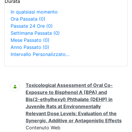
Durata
In qualsiasi momento
Ora Passata
(0)
Passate 24 Ore
(0)
Settimana Passata
(0)
Mese Passato
(0)
Anno Passato
(0)
Intervallo Personalizzato…
Ricerca
Toxicological Assessment of Oral Co-
Exposure to Bisphenol A (BPA) and
Bis(2-ethylhexyl) Phthalate (DEHP) in
Juvenile Rats at Environmentally
Relevant Dose Levels: Evaluation of the
Synergic, Additive or Antagonistic Effects
Contenuto Web