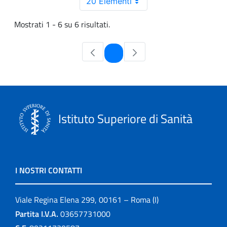
20 Elementi
Mostrati 1 - 6 su 6 risultati.
Pagina
1
Istituto Superiore di Sanità
I NOSTRI CONTATTI
Viale Regina Elena 299, 00161 – Roma (I)
Partita I.V.A.
03657731000