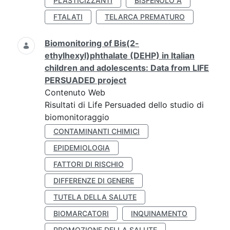
PLASTICIZZANTI
BISFENOLO A
FTALATI
TELARCA PREMATURO
Biomonitoring of Bis(2-
ethylhexyl)phthalate (DEHP) in Italian
children and adolescents: Data from LIFE
PERSUADED project
Contenuto Web
Risultati di Life Persuaded dello studio di
biomonitoraggio
CONTAMINANTI CHIMICI
EPIDEMIOLOGIA
FATTORI DI RISCHIO
DIFFERENZE DI GENERE
TUTELA DELLA SALUTE
BIOMARCATORI
INQUINAMENTO
PROMOZIONE DELLA SALUTE