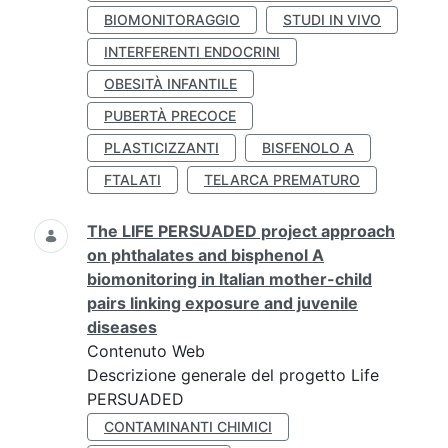
BIOMONITORAGGIO
STUDI IN VIVO
INTERFERENTI ENDOCRINI
OBESITÀ INFANTILE
PUBERTÀ PRECOCE
PLASTICIZZANTI
BISFENOLO A
FTALATI
TELARCA PREMATURO
The LIFE PERSUADED project approach
on phthalates and bisphenol A
biomonitoring in Italian mother-child
pairs linking exposure and juvenile
diseases
Contenuto Web
Descrizione generale del progetto Life
PERSUADED
CONTAMINANTI CHIMICI