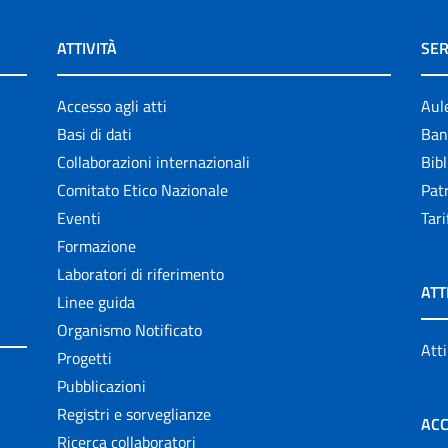
ATTIVITÀ
SER
Accesso agli atti
Aul
Basi di dati
Ban
Collaborazioni internazionali
Bibl
Comitato Etico Nazionale
Patr
Eventi
Tari
Formazione
Laboratori di riferimento
ATT
Linee guida
Organismo Notificato
Atti
Progetti
Pubblicazioni
Registri e sorveglianze
ACC
Ricerca collaboratori