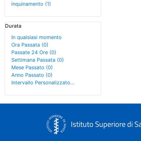
inquinamento
(1)
Durata
In qualsiasi momento
Ora Passata
(0)
Passate 24 Ore
(0)
Settimana Passata
(0)
Mese Passato
(0)
Anno Passato
(0)
Intervallo Personalizzato…
Istituto Superiore di S