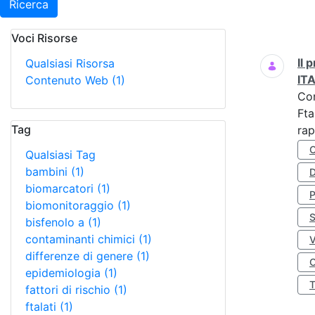
Ricerca
Voci Risorse
Ricerca
Il
Qualsiasi Risorsa
IT
Contenuto Web
(1)
Co
Fta
Tag
rap
Qualsiasi Tag
bambini
(1)
D
biomarcatori
(1)
biomonitoraggio
(1)
S
bisfenolo a
(1)
contaminanti chimici
(1)
differenze di genere
(1)
O
epidemiologia
(1)
fattori di rischio
(1)
ftalati
(1)