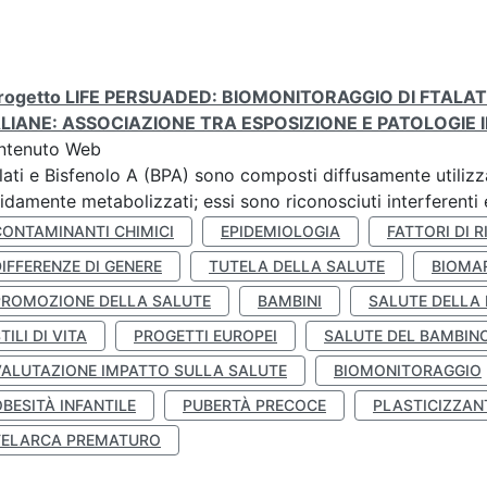
 progetto LIFE PERSUADED: BIOMONITORAGGIO DI FTALA
ALIANE: ASSOCIAZIONE TRA ESPOSIZIONE E PATOLOGIE I
ntenuto Web
lati e Bisfenolo A (BPA) sono composti diffusamente utilizza
idamente metabolizzati; essi sono riconosciuti interferenti e
CONTAMINANTI CHIMICI
EPIDEMIOLOGIA
FATTORI DI R
IFFERENZE DI GENERE
TUTELA DELLA SALUTE
BIOMA
PROMOZIONE DELLA SALUTE
BAMBINI
SALUTE DELLA
TILI DI VITA
PROGETTI EUROPEI
SALUTE DEL BAMBIN
VALUTAZIONE IMPATTO SULLA SALUTE
BIOMONITORAGGIO
BESITÀ INFANTILE
PUBERTÀ PRECOCE
PLASTICIZZAN
TELARCA PREMATURO