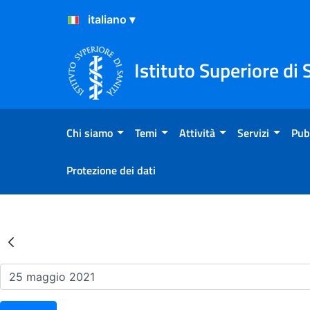
Salta al Contenuto
Salta al Footer
Istituto Superiore di 
Chi siamo
Temi
Attività
Servizi
Pub
Protezione dei dati
Risultati della Ricerca - Ev