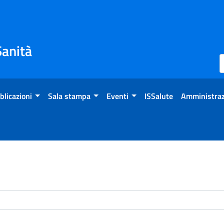
Sanità
blicazioni
Sala stampa
Eventi
ISSalute
Amministraz
enti