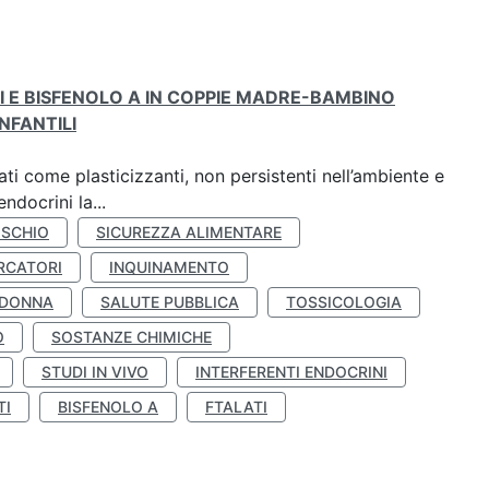
TI E BISFENOLO A IN COPPIE MADRE-BAMBINO
NFANTILI
ti come plasticizzanti, non persistenti nell’ambiente e
ndocrini la...
ISCHIO
SICUREZZA ALIMENTARE
RCATORI
INQUINAMENTO
 DONNA
SALUTE PUBBLICA
TOSSICOLOGIA
O
SOSTANZE CHIMICHE
STUDI IN VIVO
INTERFERENTI ENDOCRINI
TI
BISFENOLO A
FTALATI