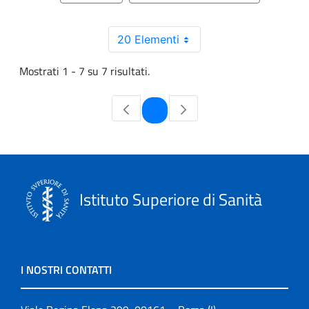
20 Elementi
Mostrati 1 - 7 su 7 risultati.
Pagina
1
Istituto Superiore di Sanità
I NOSTRI CONTATTI