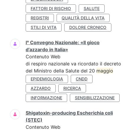
FATTORI DI RISCHIO
SALUTE
REGISTRI
QUALITÀ DELLA VITA
STILI DI VITA
DOLORE CRONICO
I° Convegno Nazionale: «Il gioco
d’azzardo in Italia»
Contenuto Web
di respiro nazionale va ricordato il decreto
del Ministro della Salute del 20
maggio
EPIDEMIOLOGIA
CNDD
AZZARDO
RICERCA
INFORMAZIONE
SENSIBILIZZAZIONE
Shigatoxin-producing Escherichia coli
(STEC)
Contenuto Web