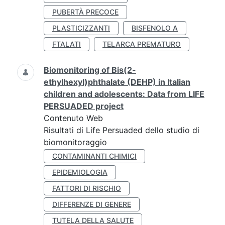
PUBERTÀ PRECOCE
PLASTICIZZANTI
BISFENOLO A
FTALATI
TELARCA PREMATURO
Biomonitoring of Bis(2-
ethylhexyl)phthalate (DEHP) in Italian
children and adolescents: Data from LIFE
PERSUADED project
Contenuto Web
Risultati di Life Persuaded dello studio di
biomonitoraggio
CONTAMINANTI CHIMICI
EPIDEMIOLOGIA
FATTORI DI RISCHIO
DIFFERENZE DI GENERE
TUTELA DELLA SALUTE