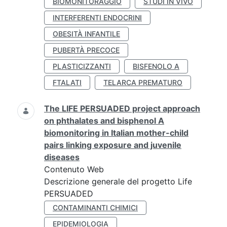
BIOMONITORAGGIO
STUDI IN VIVO
INTERFERENTI ENDOCRINI
OBESITÀ INFANTILE
PUBERTÀ PRECOCE
PLASTICIZZANTI
BISFENOLO A
FTALATI
TELARCA PREMATURO
The LIFE PERSUADED project approach
on phthalates and bisphenol A
biomonitoring in Italian mother-child
pairs linking exposure and juvenile
diseases
Contenuto Web
Descrizione generale del progetto Life
PERSUADED
CONTAMINANTI CHIMICI
EPIDEMIOLOGIA