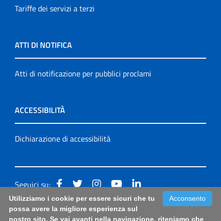
Tariffe dei servizi a terzi
ATTI DI NOTIFICA
Atti di notificazione per pubblici proclami
ACCESSIBILITÀ
Dichiarazione di accessibilità
Seguici su:
Utilizziamo i cookie per essere sicuri che tu
Acconsento
Accessibilità: form di segnalazione di prima istanza per
possa avere la migliore esperienza sul
nostro sito. Se vai avanti nella navigazione, riteniamo che