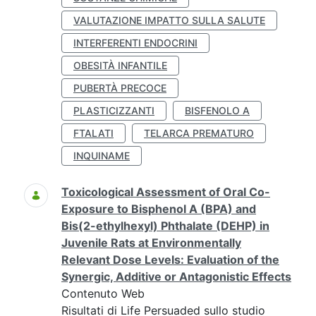
VALUTAZIONE IMPATTO SULLA SALUTE
INTERFERENTI ENDOCRINI
OBESITÀ INFANTILE
PUBERTÀ PRECOCE
PLASTICIZZANTI
BISFENOLO A
FTALATI
TELARCA PREMATURO
INQUINAME
Toxicological Assessment of Oral Co-
Exposure to Bisphenol A (BPA) and
Bis(2-ethylhexyl) Phthalate (DEHP) in
Juvenile Rats at Environmentally
Relevant Dose Levels: Evaluation of the
Synergic, Additive or Antagonistic Effects
Contenuto Web
Risultati di Life Persuaded sullo studio