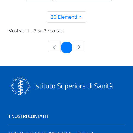
20 Elementi
Mostrati 1 - 7 su 7 risultati.
Pagina
1
Istituto Superiore di Sanità
I NOSTRI CONTATTI