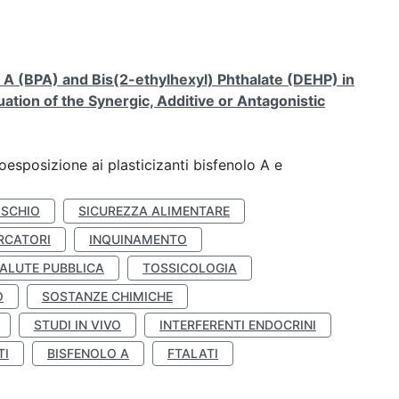
A (BPA) and Bis(2-ethylhexyl) Phthalate (DEHP) in
ation of the Synergic, Additive or Antagonistic
coesposizione ai plasticizanti bisfenolo A e
ISCHIO
SICUREZZA ALIMENTARE
RCATORI
INQUINAMENTO
ALUTE PUBBLICA
TOSSICOLOGIA
O
SOSTANZE CHIMICHE
STUDI IN VIVO
INTERFERENTI ENDOCRINI
TI
BISFENOLO A
FTALATI