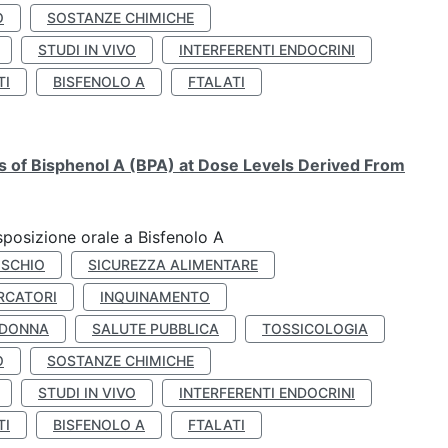
O
SOSTANZE CHIMICHE
STUDI IN VIVO
INTERFERENTI ENDOCRINI
TI
BISFENOLO A
FTALATI
ts of Bisphenol A (BPA) at Dose Levels Derived From
esposizione orale a Bisfenolo A
ISCHIO
SICUREZZA ALIMENTARE
RCATORI
INQUINAMENTO
 DONNA
SALUTE PUBBLICA
TOSSICOLOGIA
O
SOSTANZE CHIMICHE
STUDI IN VIVO
INTERFERENTI ENDOCRINI
TI
BISFENOLO A
FTALATI