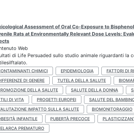
icological Assessment of Oral Co-Exposure to Bisphenol 
enile Rats at Environmentally Relevant Dose Levels: Evalu
ects
ntenuto Web
ultati di Life Persuaded sullo studio animale riguardanti la 
tilesilftalato.
CONTAMINANTI CHIMICI
EPIDEMIOLOGIA
FATTORI DI R
IFFERENZE DI GENERE
TUTELA DELLA SALUTE
BIOMA
PROMOZIONE DELLA SALUTE
SALUTE DELLA DONNA
S
TILI DI VITA
PROGETTI EUROPEI
SALUTE DEL BAMBIN
VALUTAZIONE IMPATTO SULLA SALUTE
BIOMONITORAGGIO
BESITÀ INFANTILE
PUBERTÀ PRECOCE
PLASTICIZZAN
TELARCA PREMATURO