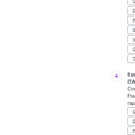
D
S
O
Il
IT
Co
Fta
rap
D