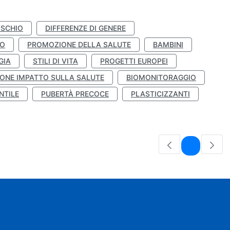
ISCHIO
DIFFERENZE DI GENERE
TO
PROMOZIONE DELLA SALUTE
BAMBINI
GIA
STILI DI VITA
PROGETTI EUROPEI
ONE IMPATTO SULLA SALUTE
BIOMONITORAGGIO
NTILE
PUBERTÀ PRECOCE
PLASTICIZZANTI
Pagina
1