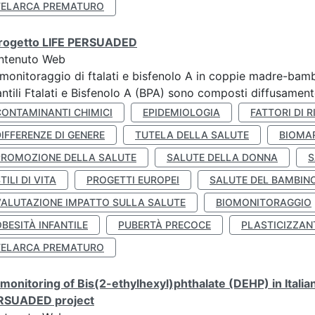
TELARCA PREMATURO
 progetto LIFE PERSUADED
ntenuto Web
monitoraggio di ftalati e bisfenolo A in coppie madre-bamb
antili Ftalati e Bisfenolo A (BPA) sono composti diffusamente 
CONTAMINANTI CHIMICI
EPIDEMIOLOGIA
FATTORI DI R
IFFERENZE DI GENERE
TUTELA DELLA SALUTE
BIOMA
PROMOZIONE DELLA SALUTE
SALUTE DELLA DONNA
S
TILI DI VITA
PROGETTI EUROPEI
SALUTE DEL BAMBIN
VALUTAZIONE IMPATTO SULLA SALUTE
BIOMONITORAGGIO
BESITÀ INFANTILE
PUBERTÀ PRECOCE
PLASTICIZZAN
TELARCA PREMATURO
monitoring of Bis(2-ethylhexyl)phthalate (DEHP) in Italia
RSUADED project