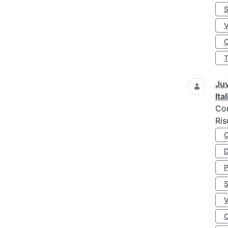
S
O
Juv
Ita
Co
Ris
D
S
O