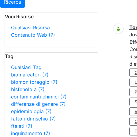
Ricerca
Voci Risorse
Ricerca
Tox
Qualsiasi Risorsa
Juv
Contenuto Web
(7)
Eff
Co
Tag
Ris
die
Qualsiasi Tag
biomarcatori
(7)
biomonitoraggio
(7)
D
bisfenolo a
(7)
contaminanti chimici
(7)
S
differenze di genere
(7)
epidemiologia
(7)
fattori di rischio
(7)
O
ftalati
(7)
inquinamento
(7)