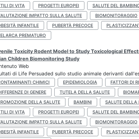
TILI DI VITA
PROGETTI EUROPEI
SALUTE DEL BAMBIN
VALUTAZIONE IMPATTO SULLA SALUTE
BIOMONITORAGGIO
BESITÀ INFANTILE
PUBERTÀ PRECOCE
PLASTICIZZAN
TELARCA PREMATURO
enile Toxicity Rodent Model to Study Toxicological Effec
lian Children Biomonitoring Study
ntenuto Web
ultati di Life Persuaded sullo studio animale derivanti dall'
CONTAMINANTI CHIMICI
EPIDEMIOLOGIA
FATTORI DI R
IFFERENZE DI GENERE
TUTELA DELLA SALUTE
BIOMA
PROMOZIONE DELLA SALUTE
BAMBINI
SALUTE DELLA
TILI DI VITA
PROGETTI EUROPEI
SALUTE DEL BAMBIN
VALUTAZIONE IMPATTO SULLA SALUTE
BIOMONITORAGGIO
BESITÀ INFANTILE
PUBERTÀ PRECOCE
PLASTICIZZAN