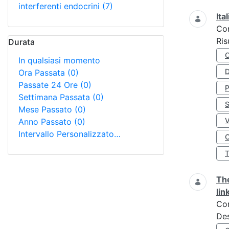
interferenti endocrini
(7)
Ita
Co
Ris
Durata
In qualsiasi momento
D
Ora Passata
(0)
Passate 24 Ore
(0)
Settimana Passata
(0)
S
Mese Passato
(0)
Anno Passato
(0)
Intervallo Personalizzato…
O
The
lin
Co
Des