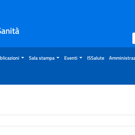
Sanità
blicazioni
Sala stampa
Eventi
ISSalute
Amministraz
enti