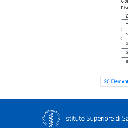
Co
Ris
S
20 Element
Istituto Superiore di S