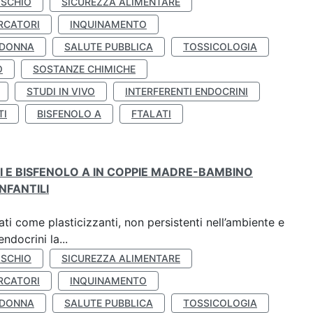
ISCHIO
SICUREZZA ALIMENTARE
RCATORI
INQUINAMENTO
 DONNA
SALUTE PUBBLICA
TOSSICOLOGIA
O
SOSTANZE CHIMICHE
STUDI IN VIVO
INTERFERENTI ENDOCRINI
TI
BISFENOLO A
FTALATI
TI E BISFENOLO A IN COPPIE MADRE-BAMBINO
NFANTILI
ti come plasticizzanti, non persistenti nell’ambiente e
ndocrini la...
ISCHIO
SICUREZZA ALIMENTARE
RCATORI
INQUINAMENTO
 DONNA
SALUTE PUBBLICA
TOSSICOLOGIA