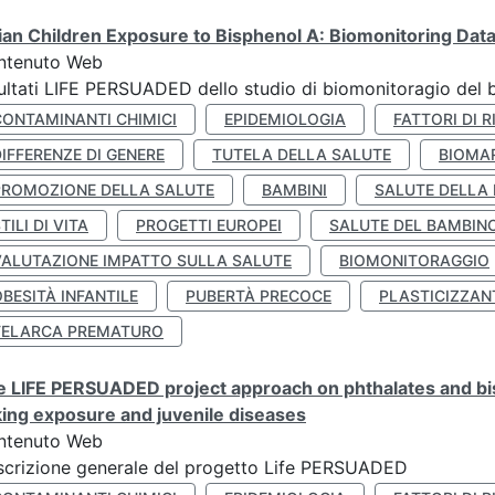
lian Children Exposure to Bisphenol A: Biomonitoring Da
ntenuto Web
ultati LIFE PERSUADED dello studio di biomonitoragio del 
CONTAMINANTI CHIMICI
EPIDEMIOLOGIA
FATTORI DI R
IFFERENZE DI GENERE
TUTELA DELLA SALUTE
BIOMA
PROMOZIONE DELLA SALUTE
BAMBINI
SALUTE DELLA
TILI DI VITA
PROGETTI EUROPEI
SALUTE DEL BAMBIN
VALUTAZIONE IMPATTO SULLA SALUTE
BIOMONITORAGGIO
BESITÀ INFANTILE
PUBERTÀ PRECOCE
PLASTICIZZAN
TELARCA PREMATURO
 LIFE PERSUADED project approach on phthalates and bisp
king exposure and juvenile diseases
ntenuto Web
crizione generale del progetto Life PERSUADED