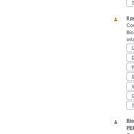
Il
Co
Bio
inf
D
S
O
Bio
PE