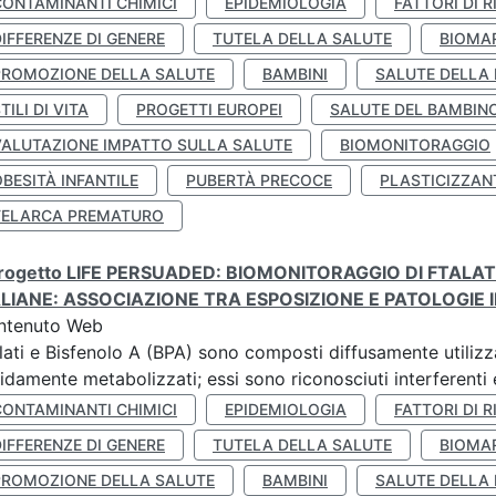
CONTAMINANTI CHIMICI
EPIDEMIOLOGIA
FATTORI DI R
IFFERENZE DI GENERE
TUTELA DELLA SALUTE
BIOMA
PROMOZIONE DELLA SALUTE
BAMBINI
SALUTE DELLA
TILI DI VITA
PROGETTI EUROPEI
SALUTE DEL BAMBIN
VALUTAZIONE IMPATTO SULLA SALUTE
BIOMONITORAGGIO
BESITÀ INFANTILE
PUBERTÀ PRECOCE
PLASTICIZZAN
TELARCA PREMATURO
 progetto LIFE PERSUADED: BIOMONITORAGGIO DI FTALA
ALIANE: ASSOCIAZIONE TRA ESPOSIZIONE E PATOLOGIE I
ntenuto Web
lati e Bisfenolo A (BPA) sono composti diffusamente utilizza
idamente metabolizzati; essi sono riconosciuti interferenti e
CONTAMINANTI CHIMICI
EPIDEMIOLOGIA
FATTORI DI R
IFFERENZE DI GENERE
TUTELA DELLA SALUTE
BIOMA
PROMOZIONE DELLA SALUTE
BAMBINI
SALUTE DELLA