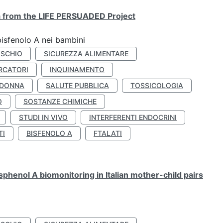
ta from the LIFE PERSUADED Project
bisfenolo A nei bambini
ISCHIO
SICUREZZA ALIMENTARE
RCATORI
INQUINAMENTO
 DONNA
SALUTE PUBBLICA
TOSSICOLOGIA
O
SOSTANZE CHIMICHE
STUDI IN VIVO
INTERFERENTI ENDOCRINI
TI
BISFENOLO A
FTALATI
henol A biomonitoring in Italian mother-child pairs