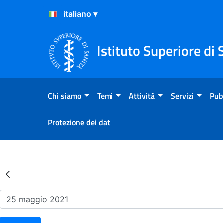
Salta al Contenuto
Salta al Footer
Istituto Superiore di 
Chi siamo
Temi
Attività
Servizi
Pub
Protezione dei dati
Risultati della Ricerca - Ev