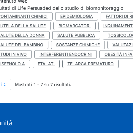
ntenuto Web
ultati di Life Persuaded dello studio di biomonitoraggio
CONTAMINANTI CHIMICI
EPIDEMIOLOGIA
FATTORI DI R
TUTELA DELLA SALUTE
BIOMARCATORI
INQUINAMEN
SALUTE DELLA DONNA
SALUTE PUBBLICA
TOSSICOLO
SALUTE DEL BAMBINO
SOSTANZE CHIMICHE
VALUTAZI
TUDI IN VIVO
INTERFERENTI ENDOCRINI
OBESITÀ INFA
BISFENOLO A
FTALATI
TELARCA PREMATURO
Mostrati 1 - 7 su 7 risultati.
i
anità