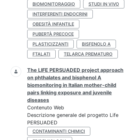
BIOMONITORAGGIO
STUDI IN VIVO
INTERFERENTI ENDOCRINI
OBESITÀ INFANTILE
PUBERTÀ PRECOCE
PLASTICIZZANTI
BISFENOLO A
FTALATI
TELARCA PREMATURO
The LIFE PERSUADED project approach
on phthalates and bisphenol A
biomonitoring in Italian mother-child
pairs linking exposure and juvenile
diseases
Contenuto Web
Descrizione generale del progetto Life
PERSUADED
CONTAMINANTI CHIMICI