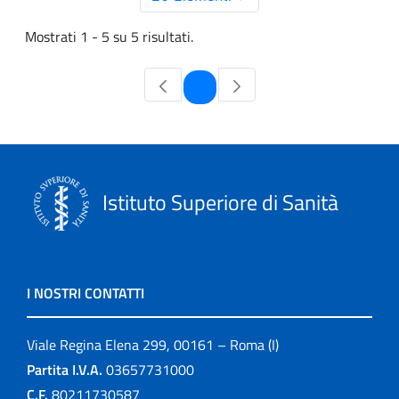
Mostrati 1 - 5 su 5 risultati.
Pagina
1
Istituto Superiore di Sanità
I NOSTRI CONTATTI
Viale Regina Elena 299, 00161 – Roma (I)
Partita I.V.A.
03657731000
C.F.
80211730587