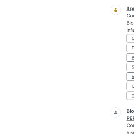
Il
Co
Bio
inf
D
S
O
Bio
PE
Co
Ris