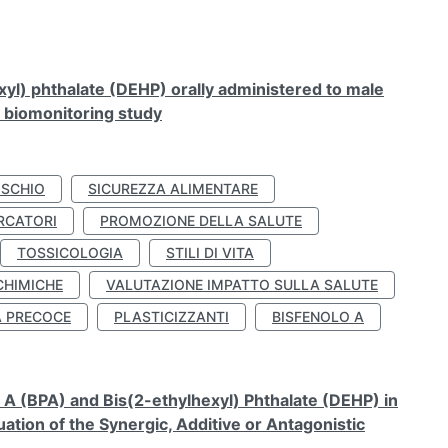
xyl) phthalate (DEHP) orally administered to male
n biomonitoring study
ISCHIO
SICUREZZA ALIMENTARE
RCATORI
PROMOZIONE DELLA SALUTE
TOSSICOLOGIA
STILI DI VITA
CHIMICHE
VALUTAZIONE IMPATTO SULLA SALUTE
À PRECOCE
PLASTICIZZANTI
BISFENOLO A
A (BPA) and Bis(2-ethylhexyl) Phthalate (DEHP) in
ation of the Synergic, Additive or Antagonistic