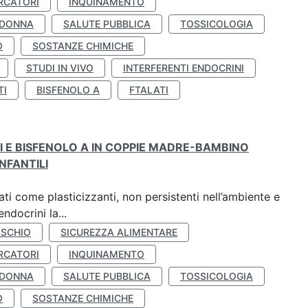
RCATORI
INQUINAMENTO
 DONNA
SALUTE PUBBLICA
TOSSICOLOGIA
O
SOSTANZE CHIMICHE
STUDI IN VIVO
INTERFERENTI ENDOCRINI
TI
BISFENOLO A
FTALATI
TI E BISFENOLO A IN COPPIE MADRE-BAMBINO
NFANTILI
ti come plasticizzanti, non persistenti nell’ambiente e
ndocrini la...
ISCHIO
SICUREZZA ALIMENTARE
RCATORI
INQUINAMENTO
 DONNA
SALUTE PUBBLICA
TOSSICOLOGIA
O
SOSTANZE CHIMICHE