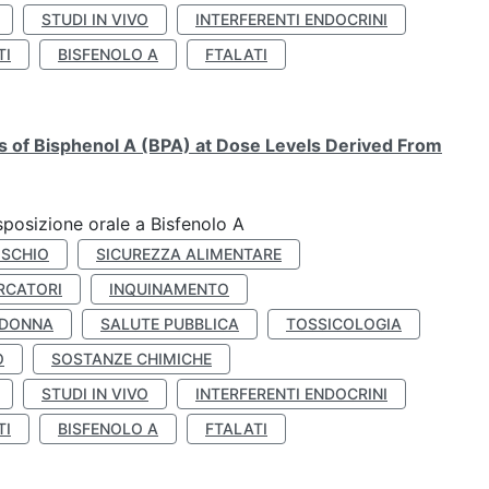
STUDI IN VIVO
INTERFERENTI ENDOCRINI
TI
BISFENOLO A
FTALATI
ts of Bisphenol A (BPA) at Dose Levels Derived From
esposizione orale a Bisfenolo A
ISCHIO
SICUREZZA ALIMENTARE
RCATORI
INQUINAMENTO
 DONNA
SALUTE PUBBLICA
TOSSICOLOGIA
O
SOSTANZE CHIMICHE
STUDI IN VIVO
INTERFERENTI ENDOCRINI
TI
BISFENOLO A
FTALATI