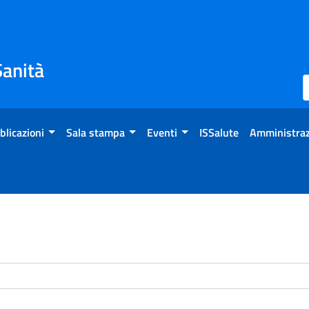
Sanità
blicazioni
Sala stampa
Eventi
ISSalute
Amministraz
enti