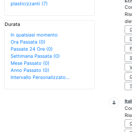
Eff
plasticizzanti
(7)
Co
Ris
die
Durata
In qualsiasi momento
D
Ora Passata
(0)
Passate 24 Ore
(0)
Settimana Passata
(0)
S
Mese Passato
(0)
Anno Passato
(0)
O
Intervallo Personalizzato…
Ita
Co
Ris