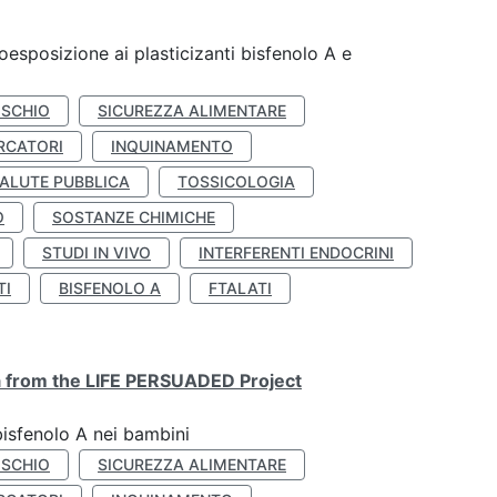
coesposizione ai plasticizanti bisfenolo A e
ISCHIO
SICUREZZA ALIMENTARE
RCATORI
INQUINAMENTO
ALUTE PUBBLICA
TOSSICOLOGIA
O
SOSTANZE CHIMICHE
STUDI IN VIVO
INTERFERENTI ENDOCRINI
TI
BISFENOLO A
FTALATI
ta from the LIFE PERSUADED Project
bisfenolo A nei bambini
ISCHIO
SICUREZZA ALIMENTARE