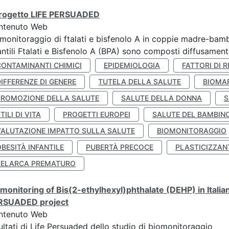
 progetto LIFE PERSUADED
ntenuto Web
monitoraggio di ftalati e bisfenolo A in coppie madre-bamb
antili Ftalati e Bisfenolo A (BPA) sono composti diffusamente 
CONTAMINANTI CHIMICI
EPIDEMIOLOGIA
FATTORI DI R
IFFERENZE DI GENERE
TUTELA DELLA SALUTE
BIOMA
PROMOZIONE DELLA SALUTE
SALUTE DELLA DONNA
S
TILI DI VITA
PROGETTI EUROPEI
SALUTE DEL BAMBIN
VALUTAZIONE IMPATTO SULLA SALUTE
BIOMONITORAGGIO
BESITÀ INFANTILE
PUBERTÀ PRECOCE
PLASTICIZZAN
TELARCA PREMATURO
monitoring of Bis(2-ethylhexyl)phthalate (DEHP) in Italia
RSUADED project
ntenuto Web
ultati di Life Persuaded dello studio di biomonitoraggio