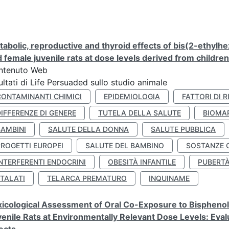
abolic, reproductive and thyroid effects of bis(2-ethylhe
 female juvenile rats at dose levels derived from childre
ntenuto Web
ultati di Life Persuaded sullo studio animale
CONTAMINANTI CHIMICI
EPIDEMIOLOGIA
FATTORI DI R
IFFERENZE DI GENERE
TUTELA DELLA SALUTE
BIOMA
BAMBINI
SALUTE DELLA DONNA
SALUTE PUBBLICA
PROGETTI EUROPEI
SALUTE DEL BAMBINO
SOSTANZE 
NTERFERENTI ENDOCRINI
OBESITÀ INFANTILE
PUBERT
FTALATI
TELARCA PREMATURO
INQUINAME
icological Assessment of Oral Co-Exposure to Bisphenol 
enile Rats at Environmentally Relevant Dose Levels: Evalu