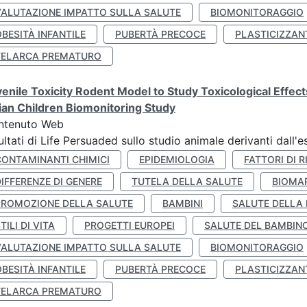
VALUTAZIONE IMPATTO SULLA SALUTE
BIOMONITORAGGIO
BESITÀ INFANTILE
PUBERTÀ PRECOCE
PLASTICIZZAN
TELARCA PREMATURO
enile Toxicity Rodent Model to Study Toxicological Effec
lian Children Biomonitoring Study
ntenuto Web
ultati di Life Persuaded sullo studio animale derivanti dall'
CONTAMINANTI CHIMICI
EPIDEMIOLOGIA
FATTORI DI R
IFFERENZE DI GENERE
TUTELA DELLA SALUTE
BIOMA
PROMOZIONE DELLA SALUTE
BAMBINI
SALUTE DELLA
TILI DI VITA
PROGETTI EUROPEI
SALUTE DEL BAMBIN
VALUTAZIONE IMPATTO SULLA SALUTE
BIOMONITORAGGIO
BESITÀ INFANTILE
PUBERTÀ PRECOCE
PLASTICIZZAN
TELARCA PREMATURO