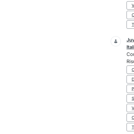
O
Juv
Ita
Co
Ris
D
S
O