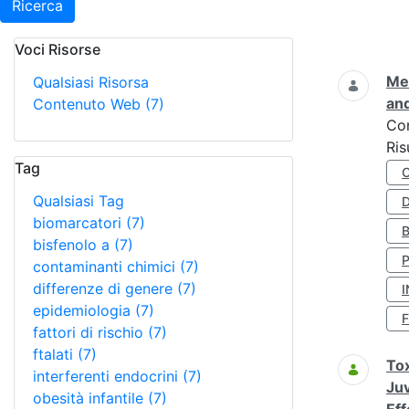
Ricerca
Voci Risorse
Ricerca
Met
Qualsiasi Risorsa
and
Contenuto Web
(7)
Co
Ris
Tag
Qualsiasi Tag
D
biomarcatori
(7)
bisfenolo a
(7)
contaminanti chimici
(7)
differenze di genere
(7)
I
epidemiologia
(7)
fattori di rischio
(7)
ftalati
(7)
Tox
interferenti endocrini
(7)
Juv
obesità infantile
(7)