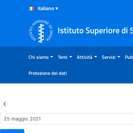
Salta al Contenuto
Salta al Footer
Istituto Superiore di 
Chi siamo
Temi
Attività
Servizi
Pub
Protezione dei dati
Risultati della Ricerca - Ev