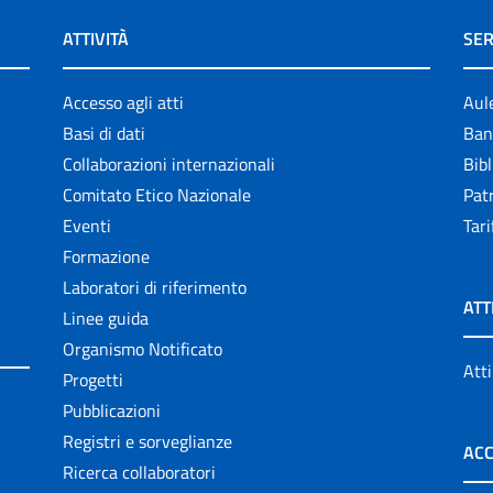
ATTIVITÀ
SER
Accesso agli atti
Aul
Basi di dati
Ban
Collaborazioni internazionali
Bibl
Comitato Etico Nazionale
Patr
Eventi
Tari
Formazione
Laboratori di riferimento
ATT
Linee guida
Organismo Notificato
Atti
Progetti
Pubblicazioni
Registri e sorveglianze
ACC
Ricerca collaboratori