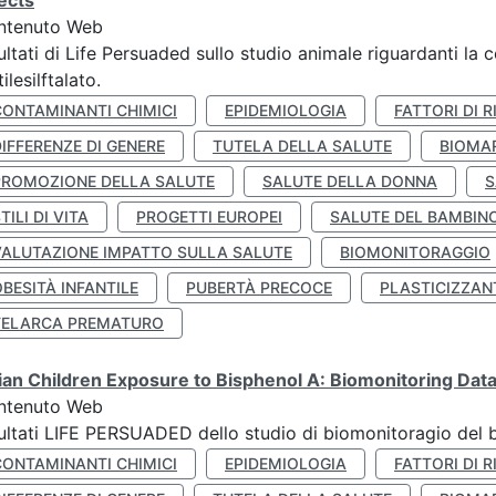
ects
ntenuto Web
ultati di Life Persuaded sullo studio animale riguardanti la 
tilesilftalato.
CONTAMINANTI CHIMICI
EPIDEMIOLOGIA
FATTORI DI R
IFFERENZE DI GENERE
TUTELA DELLA SALUTE
BIOMA
PROMOZIONE DELLA SALUTE
SALUTE DELLA DONNA
S
TILI DI VITA
PROGETTI EUROPEI
SALUTE DEL BAMBIN
VALUTAZIONE IMPATTO SULLA SALUTE
BIOMONITORAGGIO
BESITÀ INFANTILE
PUBERTÀ PRECOCE
PLASTICIZZAN
TELARCA PREMATURO
lian Children Exposure to Bisphenol A: Biomonitoring Da
ntenuto Web
ultati LIFE PERSUADED dello studio di biomonitoragio del 
CONTAMINANTI CHIMICI
EPIDEMIOLOGIA
FATTORI DI R