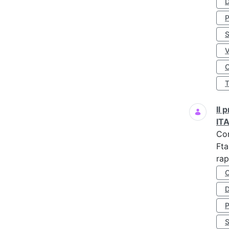
D
S
O
Il
IT
Co
Fta
rap
D
S