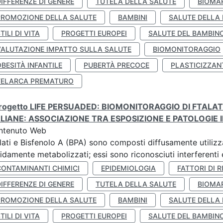
IFFERENZE DI GENERE
TUTELA DELLA SALUTE
BIOMA
PROMOZIONE DELLA SALUTE
BAMBINI
SALUTE DELLA
TILI DI VITA
PROGETTI EUROPEI
SALUTE DEL BAMBIN
VALUTAZIONE IMPATTO SULLA SALUTE
BIOMONITORAGGIO
BESITÀ INFANTILE
PUBERTÀ PRECOCE
PLASTICIZZAN
TELARCA PREMATURO
 progetto LIFE PERSUADED: BIOMONITORAGGIO DI FTALA
ALIANE: ASSOCIAZIONE TRA ESPOSIZIONE E PATOLOGIE I
ntenuto Web
lati e Bisfenolo A (BPA) sono composti diffusamente utilizza
idamente metabolizzati; essi sono riconosciuti interferenti e
CONTAMINANTI CHIMICI
EPIDEMIOLOGIA
FATTORI DI R
IFFERENZE DI GENERE
TUTELA DELLA SALUTE
BIOMA
PROMOZIONE DELLA SALUTE
BAMBINI
SALUTE DELLA
TILI DI VITA
PROGETTI EUROPEI
SALUTE DEL BAMBIN