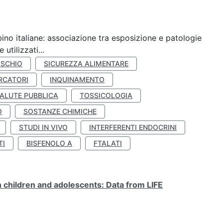
ino italiane: associazione tra esposizione e patologie
utilizzati...
ISCHIO
SICUREZZA ALIMENTARE
RCATORI
INQUINAMENTO
ALUTE PUBBLICA
TOSSICOLOGIA
O
SOSTANZE CHIMICHE
STUDI IN VIVO
INTERFERENTI ENDOCRINI
TI
BISFENOLO A
FTALATI
n children and adolescents: Data from LIFE