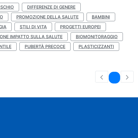
ISCHIO
DIFFERENZE DI GENERE
TO
PROMOZIONE DELLA SALUTE
BAMBINI
GIA
STILI DI VITA
PROGETTI EUROPEI
ONE IMPATTO SULLA SALUTE
BIOMONITORAGGIO
NTILE
PUBERTÀ PRECOCE
PLASTICIZZANTI
Pagina
1