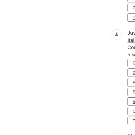
O
Juv
Ita
Co
Ris
D
S
O