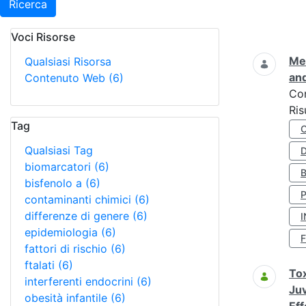
Ricerca
Voci Risorse
Ricerca
Met
Qualsiasi Risorsa
and
Contenuto Web
(6)
Co
Ris
Tag
Qualsiasi Tag
D
biomarcatori
(6)
bisfenolo a
(6)
contaminanti chimici
(6)
differenze di genere
(6)
I
epidemiologia
(6)
fattori di rischio
(6)
ftalati
(6)
Tox
interferenti endocrini
(6)
Juv
obesità infantile
(6)