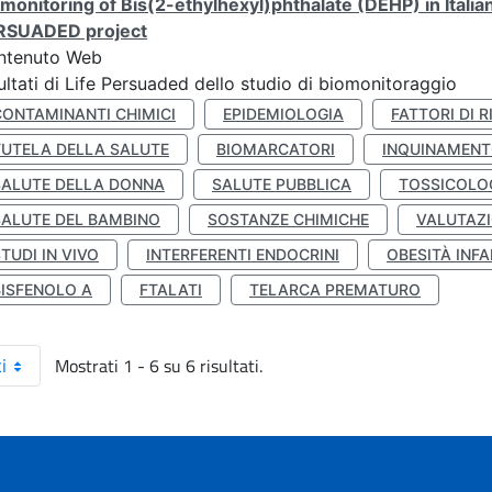
monitoring of Bis(2-ethylhexyl)phthalate (DEHP) in Italia
RSUADED project
ntenuto Web
ultati di Life Persuaded dello studio di biomonitoraggio
CONTAMINANTI CHIMICI
EPIDEMIOLOGIA
FATTORI DI R
TUTELA DELLA SALUTE
BIOMARCATORI
INQUINAMEN
SALUTE DELLA DONNA
SALUTE PUBBLICA
TOSSICOLO
SALUTE DEL BAMBINO
SOSTANZE CHIMICHE
VALUTAZI
TUDI IN VIVO
INTERFERENTI ENDOCRINI
OBESITÀ INFA
BISFENOLO A
FTALATI
TELARCA PREMATURO
Mostrati 1 - 6 su 6 risultati.
i