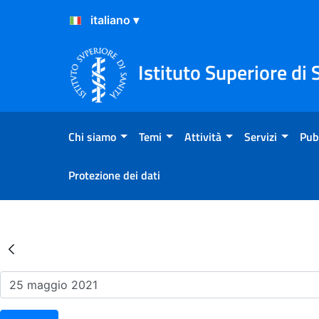
Salta al Contenuto
Salta al Footer
Istituto Superiore di 
Chi siamo
Temi
Attività
Servizi
Pub
Protezione dei dati
Risultati della Ricerca - Ev