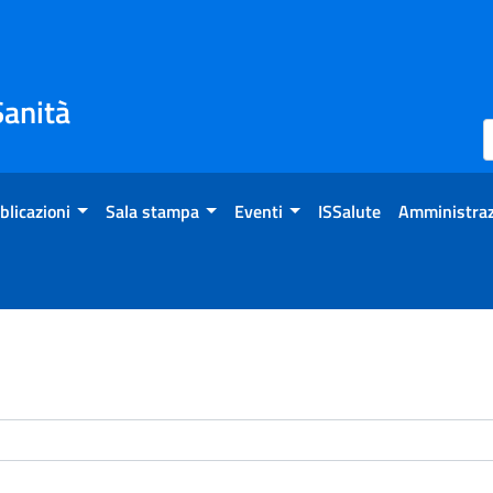
Sanità
blicazioni
Sala stampa
Eventi
ISSalute
Amministraz
enti