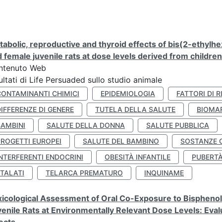
abolic, reproductive and thyroid effects of bis(2-ethylhe
 female juvenile rats at dose levels derived from childre
ntenuto Web
ultati di Life Persuaded sullo studio animale
CONTAMINANTI CHIMICI
EPIDEMIOLOGIA
FATTORI DI R
IFFERENZE DI GENERE
TUTELA DELLA SALUTE
BIOMA
BAMBINI
SALUTE DELLA DONNA
SALUTE PUBBLICA
PROGETTI EUROPEI
SALUTE DEL BAMBINO
SOSTANZE 
NTERFERENTI ENDOCRINI
OBESITÀ INFANTILE
PUBERT
FTALATI
TELARCA PREMATURO
INQUINAME
icological Assessment of Oral Co-Exposure to Bisphenol 
enile Rats at Environmentally Relevant Dose Levels: Evalu