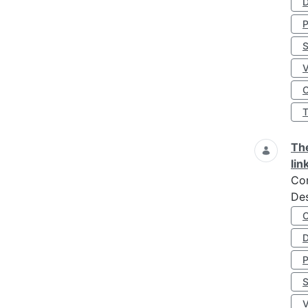
D
S
O
The
lin
Co
Des
D
S