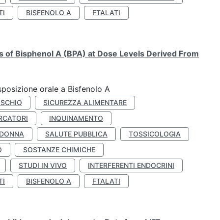
TI
BISFENOLO A
FTALATI
ts of Bisphenol A (BPA) at Dose Levels Derived From
esposizione orale a Bisfenolo A
ISCHIO
SICUREZZA ALIMENTARE
RCATORI
INQUINAMENTO
 DONNA
SALUTE PUBBLICA
TOSSICOLOGIA
O
SOSTANZE CHIMICHE
STUDI IN VIVO
INTERFERENTI ENDOCRINI
TI
BISFENOLO A
FTALATI