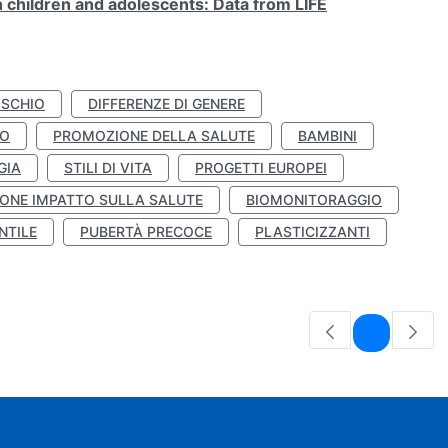
n children and adolescents: Data from LIFE
ISCHIO
DIFFERENZE DI GENERE
TO
PROMOZIONE DELLA SALUTE
BAMBINI
GIA
STILI DI VITA
PROGETTI EUROPEI
ONE IMPATTO SULLA SALUTE
BIOMONITORAGGIO
NTILE
PUBERTÀ PRECOCE
PLASTICIZZANTI
Pagina
1