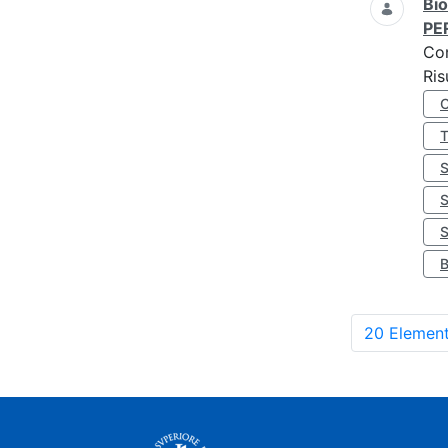
Bio
PE
Co
Ris
S
20 Element