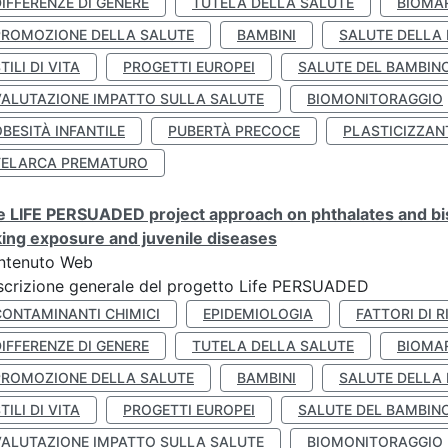
IFFERENZE DI GENERE
TUTELA DELLA SALUTE
BIOMA
PROMOZIONE DELLA SALUTE
BAMBINI
SALUTE DELLA
TILI DI VITA
PROGETTI EUROPEI
SALUTE DEL BAMBIN
VALUTAZIONE IMPATTO SULLA SALUTE
BIOMONITORAGGIO
BESITÀ INFANTILE
PUBERTÀ PRECOCE
PLASTICIZZAN
TELARCA PREMATURO
 LIFE PERSUADED project approach on phthalates and bisp
king exposure and juvenile diseases
ntenuto Web
crizione generale del progetto Life PERSUADED
CONTAMINANTI CHIMICI
EPIDEMIOLOGIA
FATTORI DI R
IFFERENZE DI GENERE
TUTELA DELLA SALUTE
BIOMA
PROMOZIONE DELLA SALUTE
BAMBINI
SALUTE DELLA
TILI DI VITA
PROGETTI EUROPEI
SALUTE DEL BAMBIN
VALUTAZIONE IMPATTO SULLA SALUTE
BIOMONITORAGGIO