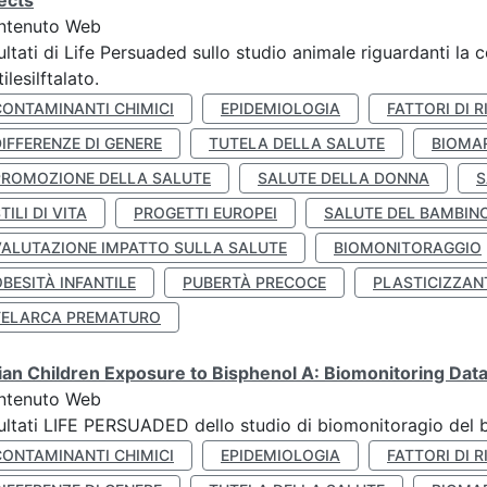
ects
ntenuto Web
ultati di Life Persuaded sullo studio animale riguardanti la 
tilesilftalato.
CONTAMINANTI CHIMICI
EPIDEMIOLOGIA
FATTORI DI R
IFFERENZE DI GENERE
TUTELA DELLA SALUTE
BIOMA
PROMOZIONE DELLA SALUTE
SALUTE DELLA DONNA
S
TILI DI VITA
PROGETTI EUROPEI
SALUTE DEL BAMBIN
VALUTAZIONE IMPATTO SULLA SALUTE
BIOMONITORAGGIO
BESITÀ INFANTILE
PUBERTÀ PRECOCE
PLASTICIZZAN
TELARCA PREMATURO
lian Children Exposure to Bisphenol A: Biomonitoring Da
ntenuto Web
ultati LIFE PERSUADED dello studio di biomonitoragio del 
CONTAMINANTI CHIMICI
EPIDEMIOLOGIA
FATTORI DI R