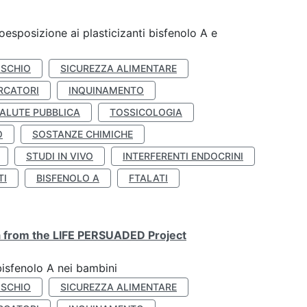
coesposizione ai plasticizanti bisfenolo A e
ISCHIO
SICUREZZA ALIMENTARE
RCATORI
INQUINAMENTO
ALUTE PUBBLICA
TOSSICOLOGIA
O
SOSTANZE CHIMICHE
STUDI IN VIVO
INTERFERENTI ENDOCRINI
TI
BISFENOLO A
FTALATI
ta from the LIFE PERSUADED Project
bisfenolo A nei bambini
ISCHIO
SICUREZZA ALIMENTARE