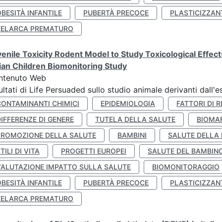
BESITÀ INFANTILE
PUBERTÀ PRECOCE
PLASTICIZZAN
TELARCA PREMATURO
enile Toxicity Rodent Model to Study Toxicological Effec
lian Children Biomonitoring Study
ntenuto Web
ultati di Life Persuaded sullo studio animale derivanti dall'
CONTAMINANTI CHIMICI
EPIDEMIOLOGIA
FATTORI DI R
IFFERENZE DI GENERE
TUTELA DELLA SALUTE
BIOMA
PROMOZIONE DELLA SALUTE
BAMBINI
SALUTE DELLA
TILI DI VITA
PROGETTI EUROPEI
SALUTE DEL BAMBIN
VALUTAZIONE IMPATTO SULLA SALUTE
BIOMONITORAGGIO
BESITÀ INFANTILE
PUBERTÀ PRECOCE
PLASTICIZZAN
TELARCA PREMATURO