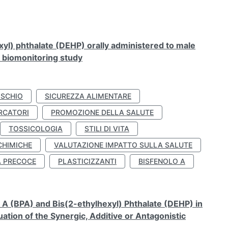
xyl) phthalate (DEHP) orally administered to male
n biomonitoring study
ISCHIO
SICUREZZA ALIMENTARE
RCATORI
PROMOZIONE DELLA SALUTE
TOSSICOLOGIA
STILI DI VITA
CHIMICHE
VALUTAZIONE IMPATTO SULLA SALUTE
À PRECOCE
PLASTICIZZANTI
BISFENOLO A
A (BPA) and Bis(2-ethylhexyl) Phthalate (DEHP) in
ation of the Synergic, Additive or Antagonistic