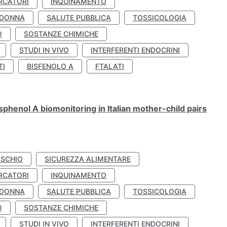
RCATORI
INQUINAMENTO
 DONNA
SALUTE PUBBLICA
TOSSICOLOGIA
O
SOSTANZE CHIMICHE
STUDI IN VIVO
INTERFERENTI ENDOCRINI
TI
BISFENOLO A
FTALATI
henol A biomonitoring in Italian mother-child pairs
ISCHIO
SICUREZZA ALIMENTARE
RCATORI
INQUINAMENTO
 DONNA
SALUTE PUBBLICA
TOSSICOLOGIA
O
SOSTANZE CHIMICHE
STUDI IN VIVO
INTERFERENTI ENDOCRINI