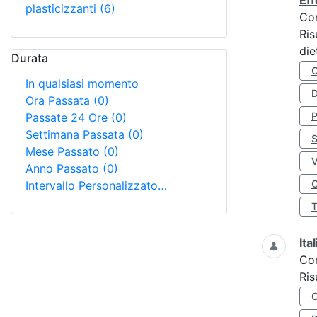
Eff
plasticizzanti
(6)
Co
Ris
die
Durata
In qualsiasi momento
D
Ora Passata
(0)
Passate 24 Ore
(0)
Settimana Passata
(0)
S
Mese Passato
(0)
Anno Passato
(0)
O
Intervallo Personalizzato…
Ita
Co
Ris