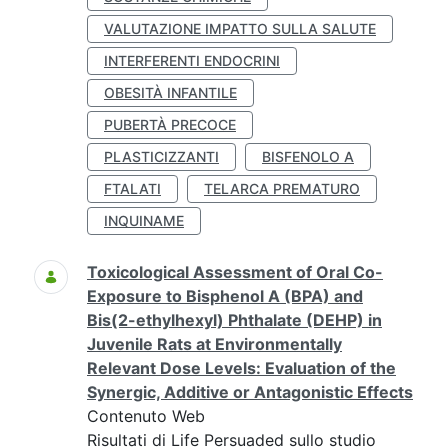
VALUTAZIONE IMPATTO SULLA SALUTE
INTERFERENTI ENDOCRINI
OBESITÀ INFANTILE
PUBERTÀ PRECOCE
PLASTICIZZANTI
BISFENOLO A
FTALATI
TELARCA PREMATURO
INQUINAME
Toxicological Assessment of Oral Co-
Exposure to Bisphenol A (BPA) and
Bis(2-ethylhexyl) Phthalate (DEHP) in
Juvenile Rats at Environmentally
Relevant Dose Levels: Evaluation of the
Synergic, Additive or Antagonistic Effects
Contenuto Web
Risultati di Life Persuaded sullo studio