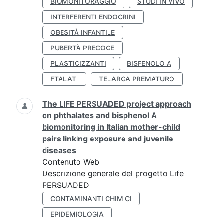
BIOMONITORAGGIO
STUDI IN VIVO
INTERFERENTI ENDOCRINI
OBESITÀ INFANTILE
PUBERTÀ PRECOCE
PLASTICIZZANTI
BISFENOLO A
FTALATI
TELARCA PREMATURO
The LIFE PERSUADED project approach
on phthalates and bisphenol A
biomonitoring in Italian mother-child
pairs linking exposure and juvenile
diseases
Contenuto Web
Descrizione generale del progetto Life
PERSUADED
CONTAMINANTI CHIMICI
EPIDEMIOLOGIA