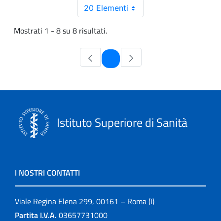
20 Elementi
Mostrati 1 - 8 su 8 risultati.
Pagina
1
Istituto Superiore di Sanità
I NOSTRI CONTATTI
Viale Regina Elena 299, 00161 – Roma (I)
Partita I.V.A.
03657731000