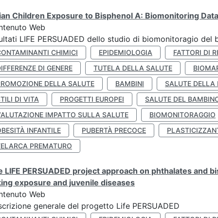
lian Children Exposure to Bisphenol A: Biomonitoring Da
ntenuto Web
ultati LIFE PERSUADED dello studio di biomonitoragio del 
CONTAMINANTI CHIMICI
EPIDEMIOLOGIA
FATTORI DI R
IFFERENZE DI GENERE
TUTELA DELLA SALUTE
BIOMA
PROMOZIONE DELLA SALUTE
BAMBINI
SALUTE DELLA
TILI DI VITA
PROGETTI EUROPEI
SALUTE DEL BAMBIN
VALUTAZIONE IMPATTO SULLA SALUTE
BIOMONITORAGGIO
BESITÀ INFANTILE
PUBERTÀ PRECOCE
PLASTICIZZAN
TELARCA PREMATURO
 LIFE PERSUADED project approach on phthalates and bisp
king exposure and juvenile diseases
ntenuto Web
crizione generale del progetto Life PERSUADED