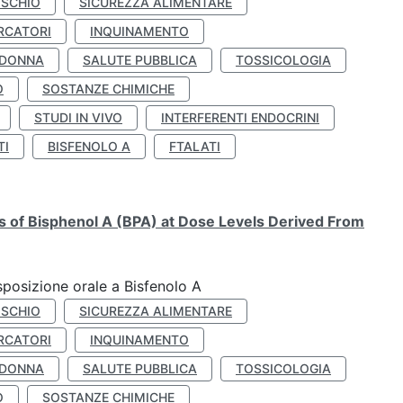
ISCHIO
SICUREZZA ALIMENTARE
RCATORI
INQUINAMENTO
 DONNA
SALUTE PUBBLICA
TOSSICOLOGIA
O
SOSTANZE CHIMICHE
STUDI IN VIVO
INTERFERENTI ENDOCRINI
TI
BISFENOLO A
FTALATI
ts of Bisphenol A (BPA) at Dose Levels Derived From
esposizione orale a Bisfenolo A
ISCHIO
SICUREZZA ALIMENTARE
RCATORI
INQUINAMENTO
 DONNA
SALUTE PUBBLICA
TOSSICOLOGIA
O
SOSTANZE CHIMICHE