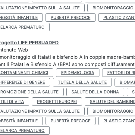
VALUTAZIONE IMPATTO SULLA SALUTE
BIOMONITORAGGIO
BESITÀ INFANTILE
PUBERTÀ PRECOCE
PLASTICIZZAN
TELARCA PREMATURO
 progetto LIFE PERSUADED
ntenuto Web
monitoraggio di ftalati e bisfenolo A in coppie madre-bamb
antili Ftalati e Bisfenolo A (BPA) sono composti diffusamente 
CONTAMINANTI CHIMICI
EPIDEMIOLOGIA
FATTORI DI R
IFFERENZE DI GENERE
TUTELA DELLA SALUTE
BIOMA
PROMOZIONE DELLA SALUTE
SALUTE DELLA DONNA
S
TILI DI VITA
PROGETTI EUROPEI
SALUTE DEL BAMBIN
VALUTAZIONE IMPATTO SULLA SALUTE
BIOMONITORAGGIO
BESITÀ INFANTILE
PUBERTÀ PRECOCE
PLASTICIZZAN
TELARCA PREMATURO