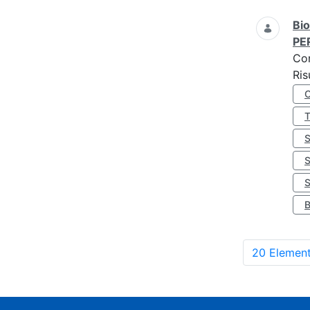
Bio
PE
Co
Ris
S
20 Element