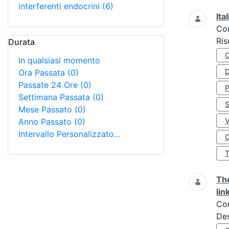
interferenti endocrini
(6)
Ita
Co
Ris
Durata
In qualsiasi momento
D
Ora Passata
(0)
Passate 24 Ore
(0)
Settimana Passata
(0)
S
Mese Passato
(0)
Anno Passato
(0)
Intervallo Personalizzato…
O
The
lin
Co
Des