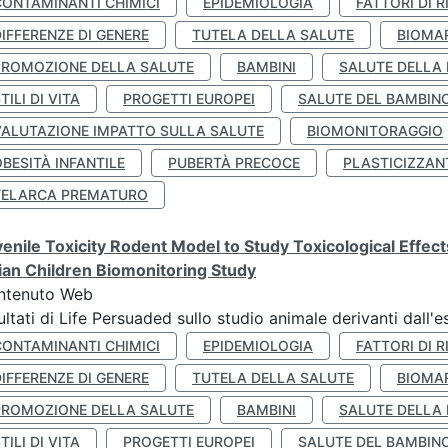
CONTAMINANTI CHIMICI
EPIDEMIOLOGIA
FATTORI DI R
IFFERENZE DI GENERE
TUTELA DELLA SALUTE
BIOMA
PROMOZIONE DELLA SALUTE
BAMBINI
SALUTE DELLA
TILI DI VITA
PROGETTI EUROPEI
SALUTE DEL BAMBIN
VALUTAZIONE IMPATTO SULLA SALUTE
BIOMONITORAGGIO
BESITÀ INFANTILE
PUBERTÀ PRECOCE
PLASTICIZZAN
TELARCA PREMATURO
enile Toxicity Rodent Model to Study Toxicological Effec
lian Children Biomonitoring Study
ntenuto Web
ultati di Life Persuaded sullo studio animale derivanti dall'
CONTAMINANTI CHIMICI
EPIDEMIOLOGIA
FATTORI DI R
IFFERENZE DI GENERE
TUTELA DELLA SALUTE
BIOMA
PROMOZIONE DELLA SALUTE
BAMBINI
SALUTE DELLA
TILI DI VITA
PROGETTI EUROPEI
SALUTE DEL BAMBIN