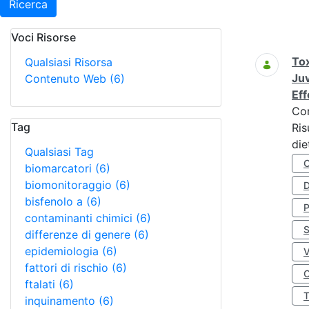
Ricerca
Voci Risorse
Ricerca
Tox
Qualsiasi Risorsa
Juv
Contenuto Web
(6)
Eff
Co
Tag
Ris
die
Qualsiasi Tag
biomarcatori
(6)
biomonitoraggio
(6)
D
bisfenolo a
(6)
contaminanti chimici
(6)
S
differenze di genere
(6)
epidemiologia
(6)
fattori di rischio
(6)
O
ftalati
(6)
inquinamento
(6)