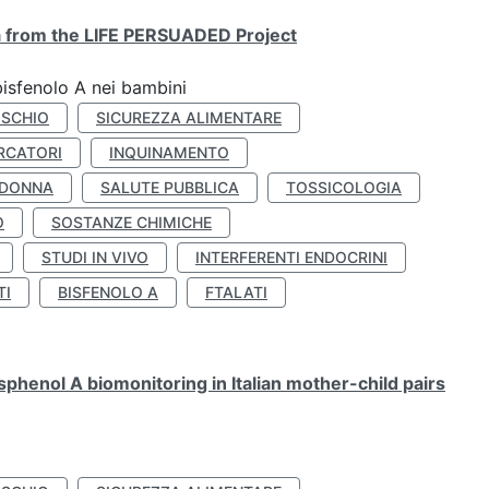
ta from the LIFE PERSUADED Project
bisfenolo A nei bambini
ISCHIO
SICUREZZA ALIMENTARE
RCATORI
INQUINAMENTO
 DONNA
SALUTE PUBBLICA
TOSSICOLOGIA
O
SOSTANZE CHIMICHE
STUDI IN VIVO
INTERFERENTI ENDOCRINI
TI
BISFENOLO A
FTALATI
henol A biomonitoring in Italian mother-child pairs