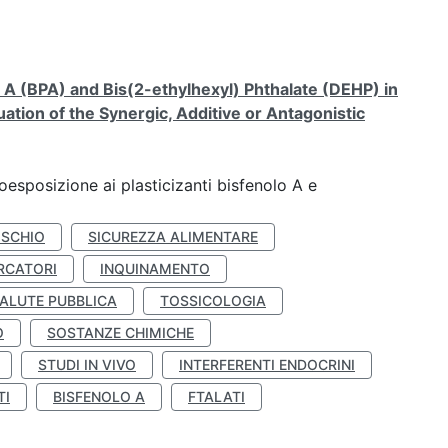
A (BPA) and Bis(2-ethylhexyl) Phthalate (DEHP) in
ation of the Synergic, Additive or Antagonistic
coesposizione ai plasticizanti bisfenolo A e
ISCHIO
SICUREZZA ALIMENTARE
RCATORI
INQUINAMENTO
ALUTE PUBBLICA
TOSSICOLOGIA
O
SOSTANZE CHIMICHE
STUDI IN VIVO
INTERFERENTI ENDOCRINI
TI
BISFENOLO A
FTALATI