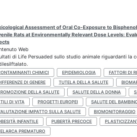
icological Assessment of Oral Co-Exposure to Bisphenol 
enile Rats at Environmentally Relevant Dose Levels: Evalu
ects
ntenuto Web
ultati di Life Persuaded sullo studio animale riguardanti la 
tilesilftalato.
CONTAMINANTI CHIMICI
EPIDEMIOLOGIA
FATTORI DI R
IFFERENZE DI GENERE
TUTELA DELLA SALUTE
BIOMA
PROMOZIONE DELLA SALUTE
SALUTE DELLA DONNA
S
TILI DI VITA
PROGETTI EUROPEI
SALUTE DEL BAMBIN
VALUTAZIONE IMPATTO SULLA SALUTE
BIOMONITORAGGIO
BESITÀ INFANTILE
PUBERTÀ PRECOCE
PLASTICIZZAN
TELARCA PREMATURO