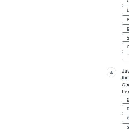
D
S
O
Juv
Ita
Co
Ris
D
S