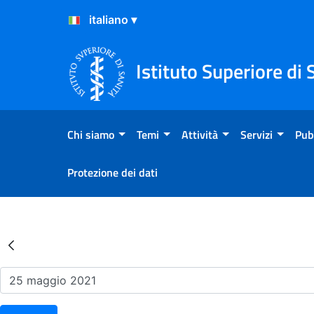
Salta al Contenuto
Salta al Footer
Istituto Superiore di 
Chi siamo
Temi
Attività
Servizi
Pub
Protezione dei dati
Risultati della Ricerca - Ev