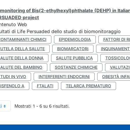
monitoring of Bis(2-ethylhexyl)phthalate (DEHP) in Italia
RSUADED project
ntenuto Web
ultati di Life Persuaded dello studio di biomonitoraggio
CONTAMINANTI CHIMICI
EPIDEMIOLOGIA
FATTORI DI R
TUTELA DELLA SALUTE
BIOMARCATORI
INQUINAMEN
SALUTE DELLA DONNA
SALUTE PUBBLICA
TOSSICOLO
SALUTE DEL BAMBINO
SOSTANZE CHIMICHE
VALUTAZI
TUDI IN VIVO
INTERFERENTI ENDOCRINI
OBESITÀ INFA
BISFENOLO A
FTALATI
TELARCA PREMATURO
Mostrati 1 - 6 su 6 risultati.
i