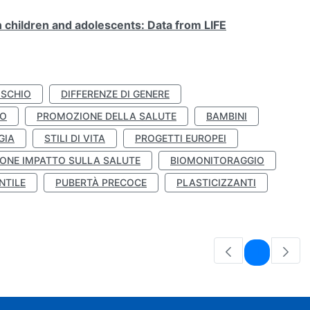
n children and adolescents: Data from LIFE
ISCHIO
DIFFERENZE DI GENERE
TO
PROMOZIONE DELLA SALUTE
BAMBINI
GIA
STILI DI VITA
PROGETTI EUROPEI
ONE IMPATTO SULLA SALUTE
BIOMONITORAGGIO
NTILE
PUBERTÀ PRECOCE
PLASTICIZZANTI
Pagina
1