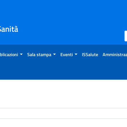
Sanità
blicazioni
Sala stampa
Eventi
ISSalute
Amministraz
enti