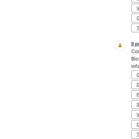
O
Il
Co
Bio
inf
D
S
O