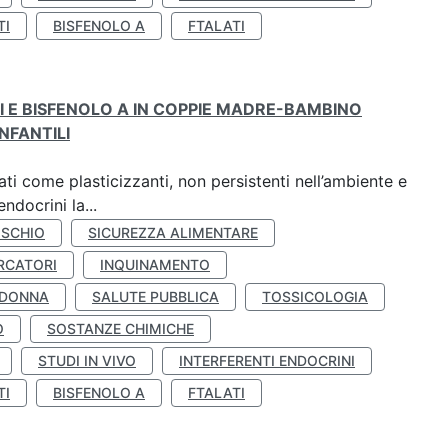
TI
BISFENOLO A
FTALATI
TI E BISFENOLO A IN COPPIE MADRE-BAMBINO
NFANTILI
ti come plasticizzanti, non persistenti nell’ambiente e
ndocrini la...
ISCHIO
SICUREZZA ALIMENTARE
RCATORI
INQUINAMENTO
 DONNA
SALUTE PUBBLICA
TOSSICOLOGIA
O
SOSTANZE CHIMICHE
STUDI IN VIVO
INTERFERENTI ENDOCRINI
TI
BISFENOLO A
FTALATI