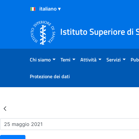
Salta al Contenuto
Salta al Footer
Istituto Superiore di 
Chi siamo
Temi
Attività
Servizi
Pub
Protezione dei dati
Risultati della Ricerca - Ev