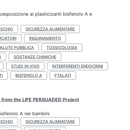
coesposizione ai plasticizanti bisfenolo A e
ISCHIO
SICUREZZA ALIMENTARE
RCATORI
INQUINAMENTO
ALUTE PUBBLICA
TOSSICOLOGIA
O
SOSTANZE CHIMICHE
STUDI IN VIVO
INTERFERENTI ENDOCRINI
TI
BISFENOLO A
FTALATI
ta from the LIFE PERSUADED Project
bisfenolo A nei bambini
ISCHIO
SICUREZZA ALIMENTARE