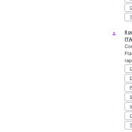
O
Il
IT
Co
Fta
rap
D
S
O