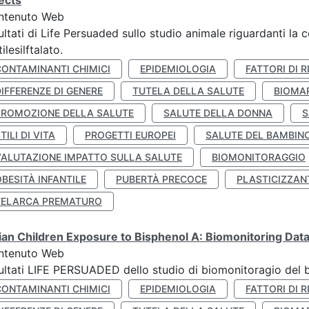
ects
ntenuto Web
ultati di Life Persuaded sullo studio animale riguardanti la 
tilesilftalato.
CONTAMINANTI CHIMICI
EPIDEMIOLOGIA
FATTORI DI R
IFFERENZE DI GENERE
TUTELA DELLA SALUTE
BIOMA
PROMOZIONE DELLA SALUTE
SALUTE DELLA DONNA
S
TILI DI VITA
PROGETTI EUROPEI
SALUTE DEL BAMBIN
VALUTAZIONE IMPATTO SULLA SALUTE
BIOMONITORAGGIO
BESITÀ INFANTILE
PUBERTÀ PRECOCE
PLASTICIZZAN
TELARCA PREMATURO
lian Children Exposure to Bisphenol A: Biomonitoring Da
ntenuto Web
ultati LIFE PERSUADED dello studio di biomonitoragio del 
CONTAMINANTI CHIMICI
EPIDEMIOLOGIA
FATTORI DI R