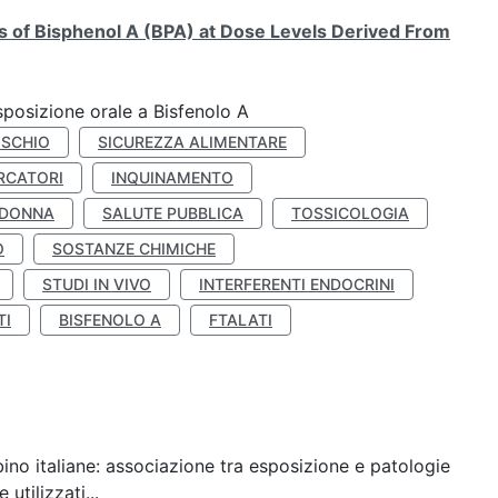
ts of Bisphenol A (BPA) at Dose Levels Derived From
esposizione orale a Bisfenolo A
ISCHIO
SICUREZZA ALIMENTARE
RCATORI
INQUINAMENTO
 DONNA
SALUTE PUBBLICA
TOSSICOLOGIA
O
SOSTANZE CHIMICHE
STUDI IN VIVO
INTERFERENTI ENDOCRINI
TI
BISFENOLO A
FTALATI
ino italiane: associazione tra esposizione e patologie
utilizzati...