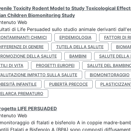
enile Toxicity Rodent Model to Study Toxicological Effec
lian Children Biomonitoring Study
ntenuto Web
ultati di Life Persuaded sullo studio animale derivanti dall'
CONTAMINANTI CHIMICI
EPIDEMIOLOGIA
FATTORI DI R
IFFERENZE DI GENERE
TUTELA DELLA SALUTE
BIOMA
PROMOZIONE DELLA SALUTE
BAMBINI
SALUTE DELLA
TILI DI VITA
PROGETTI EUROPEI
SALUTE DEL BAMBIN
VALUTAZIONE IMPATTO SULLA SALUTE
BIOMONITORAGGIO
BESITÀ INFANTILE
PUBERTÀ PRECOCE
PLASTICIZZAN
TELARCA PREMATURO
 progetto LIFE PERSUADED
ntenuto Web
monitoraggio di ftalati e bisfenolo A in coppie madre-bamb
antili Ftalati e Bisfenolo A (BPA) sono composti diffusamente 