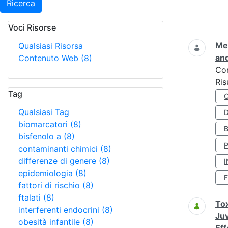
Ricerca
Voci Risorse
Ricerca
Met
Qualsiasi Risorsa
and
Contenuto Web
(8)
Co
Ris
Tag
Qualsiasi Tag
D
biomarcatori
(8)
bisfenolo a
(8)
contaminanti chimici
(8)
differenze di genere
(8)
I
epidemiologia
(8)
fattori di rischio
(8)
ftalati
(8)
Tox
interferenti endocrini
(8)
Juv
obesità infantile
(8)