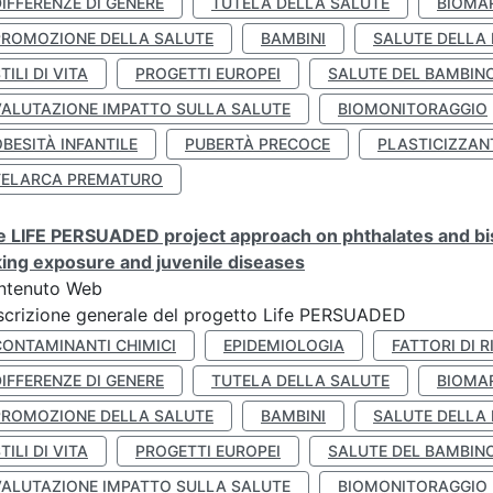
IFFERENZE DI GENERE
TUTELA DELLA SALUTE
BIOMA
PROMOZIONE DELLA SALUTE
BAMBINI
SALUTE DELLA
TILI DI VITA
PROGETTI EUROPEI
SALUTE DEL BAMBIN
VALUTAZIONE IMPATTO SULLA SALUTE
BIOMONITORAGGIO
BESITÀ INFANTILE
PUBERTÀ PRECOCE
PLASTICIZZAN
TELARCA PREMATURO
 LIFE PERSUADED project approach on phthalates and bisp
king exposure and juvenile diseases
ntenuto Web
crizione generale del progetto Life PERSUADED
CONTAMINANTI CHIMICI
EPIDEMIOLOGIA
FATTORI DI R
IFFERENZE DI GENERE
TUTELA DELLA SALUTE
BIOMA
PROMOZIONE DELLA SALUTE
BAMBINI
SALUTE DELLA
TILI DI VITA
PROGETTI EUROPEI
SALUTE DEL BAMBIN
VALUTAZIONE IMPATTO SULLA SALUTE
BIOMONITORAGGIO