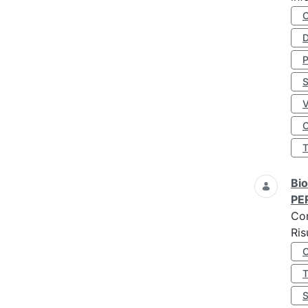
D
S
O
Bio
PE
Co
Ris