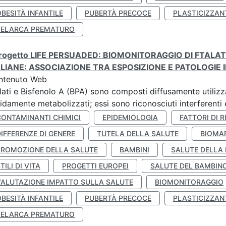
BESITÀ INFANTILE
PUBERTÀ PRECOCE
PLASTICIZZAN
TELARCA PREMATURO
 progetto LIFE PERSUADED: BIOMONITORAGGIO DI FTALA
ALIANE: ASSOCIAZIONE TRA ESPOSIZIONE E PATOLOGIE I
ntenuto Web
lati e Bisfenolo A (BPA) sono composti diffusamente utilizza
idamente metabolizzati; essi sono riconosciuti interferenti e
CONTAMINANTI CHIMICI
EPIDEMIOLOGIA
FATTORI DI R
IFFERENZE DI GENERE
TUTELA DELLA SALUTE
BIOMA
PROMOZIONE DELLA SALUTE
BAMBINI
SALUTE DELLA
TILI DI VITA
PROGETTI EUROPEI
SALUTE DEL BAMBIN
VALUTAZIONE IMPATTO SULLA SALUTE
BIOMONITORAGGIO
BESITÀ INFANTILE
PUBERTÀ PRECOCE
PLASTICIZZAN
TELARCA PREMATURO