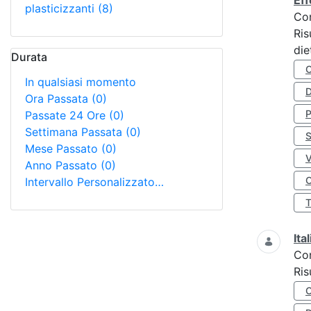
Eff
plasticizzanti
(8)
Co
Ris
die
Durata
In qualsiasi momento
D
Ora Passata
(0)
Passate 24 Ore
(0)
Settimana Passata
(0)
S
Mese Passato
(0)
Anno Passato
(0)
O
Intervallo Personalizzato…
Ita
Co
Ris