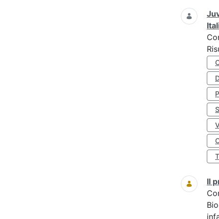
Juv
Ita
Co
Ris
D
S
O
Il
Co
Bio
inf