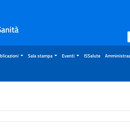
Sanità
blicazioni
Sala stampa
Eventi
ISSalute
Amministraz
enti