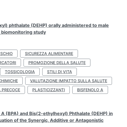
xyl) phthalate (DEHP) orally administered to male
n biomonitoring study
ISCHIO
SICUREZZA ALIMENTARE
RCATORI
PROMOZIONE DELLA SALUTE
TOSSICOLOGIA
STILI DI VITA
CHIMICHE
VALUTAZIONE IMPATTO SULLA SALUTE
À PRECOCE
PLASTICIZZANTI
BISFENOLO A
A (BPA) and Bis(2-ethylhexyl) Phthalate (DEHP) in
ation of the Synergic, Additive or Antagonistic