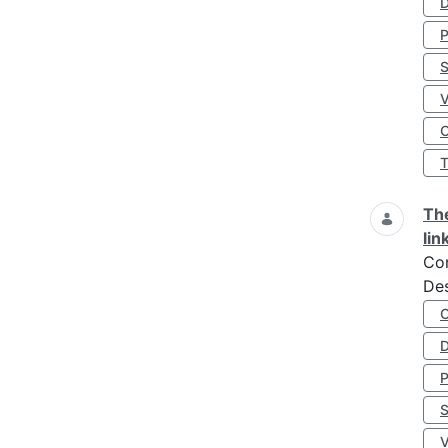
D
S
O
The
lin
Co
Des
D
S