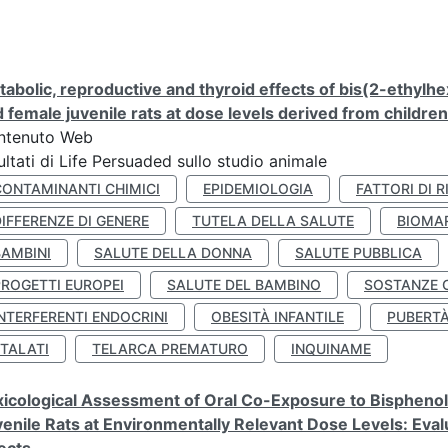
abolic, reproductive and thyroid effects of bis(2-ethylhe
 female juvenile rats at dose levels derived from childre
ntenuto Web
ultati di Life Persuaded sullo studio animale
CONTAMINANTI CHIMICI
EPIDEMIOLOGIA
FATTORI DI R
IFFERENZE DI GENERE
TUTELA DELLA SALUTE
BIOMA
BAMBINI
SALUTE DELLA DONNA
SALUTE PUBBLICA
PROGETTI EUROPEI
SALUTE DEL BAMBINO
SOSTANZE 
NTERFERENTI ENDOCRINI
OBESITÀ INFANTILE
PUBERT
FTALATI
TELARCA PREMATURO
INQUINAME
icological Assessment of Oral Co-Exposure to Bisphenol 
enile Rats at Environmentally Relevant Dose Levels: Evalu