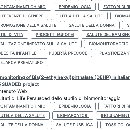
CONTAMINANTI CHIMICI
EPIDEMIOLOGIA
FATTORI DI R
IFFERENZE DI GENERE
TUTELA DELLA SALUTE
BIOMA
PROMOZIONE DELLA SALUTE
SALUTE DELLA DONNA
S
TILI DI VITA
PROGETTI EUROPEI
SALUTE DEL BAMBIN
VALUTAZIONE IMPATTO SULLA SALUTE
BIOMONITORAGGIO
BESITÀ INFANTILE
PUBERTÀ PRECOCE
PLASTICIZZAN
TELARCA PREMATURO
monitoring of Bis(2-ethylhexyl)phthalate (DEHP) in Italia
RSUADED project
ntenuto Web
ultati di Life Persuaded dello studio di biomonitoraggio
CONTAMINANTI CHIMICI
EPIDEMIOLOGIA
FATTORI DI R
TUTELA DELLA SALUTE
BIOMARCATORI
INQUINAMEN
SALUTE DELLA DONNA
SALUTE PUBBLICA
TOSSICOLO