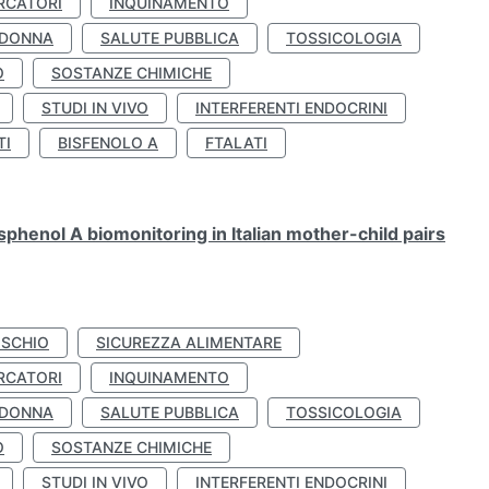
RCATORI
INQUINAMENTO
 DONNA
SALUTE PUBBLICA
TOSSICOLOGIA
O
SOSTANZE CHIMICHE
STUDI IN VIVO
INTERFERENTI ENDOCRINI
TI
BISFENOLO A
FTALATI
henol A biomonitoring in Italian mother-child pairs
ISCHIO
SICUREZZA ALIMENTARE
RCATORI
INQUINAMENTO
 DONNA
SALUTE PUBBLICA
TOSSICOLOGIA
O
SOSTANZE CHIMICHE
STUDI IN VIVO
INTERFERENTI ENDOCRINI