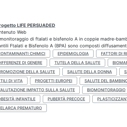
 progetto LIFE PERSUADED
ntenuto Web
monitoraggio di ftalati e bisfenolo A in coppie madre-bamb
antili Ftalati e Bisfenolo A (BPA) sono composti diffusamente 
CONTAMINANTI CHIMICI
EPIDEMIOLOGIA
FATTORI DI R
IFFERENZE DI GENERE
TUTELA DELLA SALUTE
BIOMA
PROMOZIONE DELLA SALUTE
SALUTE DELLA DONNA
S
TILI DI VITA
PROGETTI EUROPEI
SALUTE DEL BAMBIN
VALUTAZIONE IMPATTO SULLA SALUTE
BIOMONITORAGGIO
BESITÀ INFANTILE
PUBERTÀ PRECOCE
PLASTICIZZAN
TELARCA PREMATURO