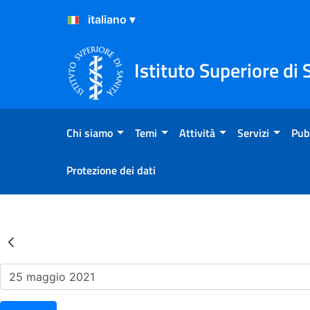
Salta al Contenuto
Salta al Footer
Istituto Superiore di 
Chi siamo
Temi
Attività
Servizi
Pub
Protezione dei dati
Risultati della Ricerca - Ev