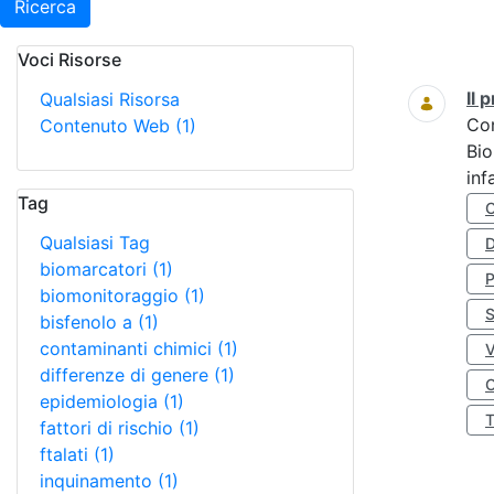
Ricerca
Voci Risorse
Ricerca
Il
Qualsiasi Risorsa
Co
Contenuto Web
(1)
Bio
inf
Tag
Qualsiasi Tag
D
biomarcatori
(1)
biomonitoraggio
(1)
S
bisfenolo a
(1)
contaminanti chimici
(1)
differenze di genere
(1)
O
epidemiologia
(1)
fattori di rischio
(1)
ftalati
(1)
inquinamento
(1)