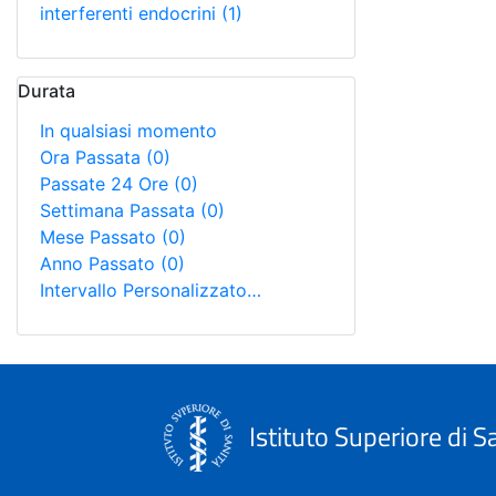
interferenti endocrini
(1)
Durata
In qualsiasi momento
Ora Passata
(0)
Passate 24 Ore
(0)
Settimana Passata
(0)
Mese Passato
(0)
Anno Passato
(0)
Intervallo Personalizzato…
Istituto Superiore di S