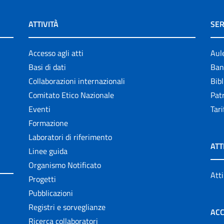
ATTIVITÀ
SER
Accesso agli atti
Aul
Basi di dati
Ban
Collaborazioni internazionali
Bibl
Comitato Etico Nazionale
Patr
Eventi
Tari
Formazione
Laboratori di riferimento
ATT
Linee guida
Organismo Notificato
Atti
Progetti
Pubblicazioni
Registri e sorveglianze
ACC
Ricerca collaboratori