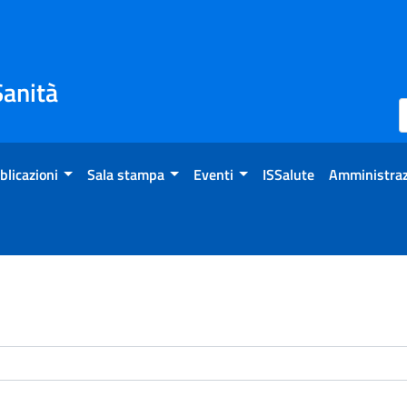
Sanità
blicazioni
Sala stampa
Eventi
ISSalute
Amministraz
enti