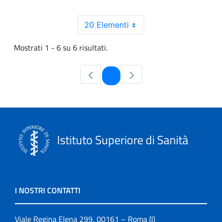
20 Elementi
Mostrati 1 - 6 su 6 risultati.
Pagina
1
Istituto Superiore di Sanità
I NOSTRI CONTATTI
Viale Regina Elena 299, 00161 – Roma (I)