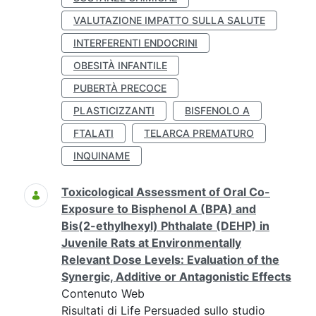
VALUTAZIONE IMPATTO SULLA SALUTE
INTERFERENTI ENDOCRINI
OBESITÀ INFANTILE
PUBERTÀ PRECOCE
PLASTICIZZANTI
BISFENOLO A
FTALATI
TELARCA PREMATURO
INQUINAME
Toxicological Assessment of Oral Co-
Exposure to Bisphenol A (BPA) and
Bis(2-ethylhexyl) Phthalate (DEHP) in
Juvenile Rats at Environmentally
Relevant Dose Levels: Evaluation of the
Synergic, Additive or Antagonistic Effects
Contenuto Web
Risultati di Life Persuaded sullo studio