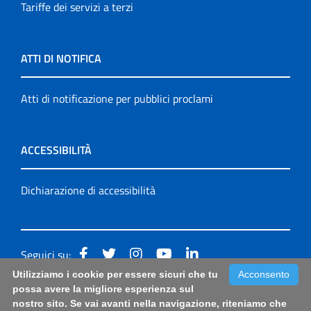
Tariffe dei servizi a terzi
ATTI DI NOTIFICA
Atti di notificazione per pubblici proclami
ACCESSIBILITÀ
Dichiarazione di accessibilità
Seguici su:
Utilizziamo i cookie per essere sicuri che tu
Acconsento
Accessibilità: form di segnalazione di prima istanza per
possa avere la migliore esperienza sul
nostro sito. Se vai avanti nella navigazione, riteniamo che
questa pagina
|
Note Legali
|
Sitemap