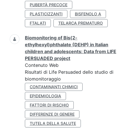
PUBERTÀ PRECOCE
PLASTICIZZANTI
BISFENOLO A
FTALATI
TELARCA PREMATURO
Biomonitoring of Bis(2-
ethylhexyl)phthalate (DEHP) in Italian
children and adolescents: Data from LIFE
PERSUADED project
Contenuto Web
Risultati di Life Persuaded dello studio di
biomonitoraggio
CONTAMINANTI CHIMICI
EPIDEMIOLOGIA
FATTORI DI RISCHIO
DIFFERENZE DI GENERE
TUTELA DELLA SALUTE