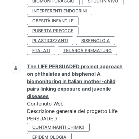
BIOMONITORAGGIO
STUDI IN VIVO
INTERFERENTI ENDOCRINI
OBESITÀ INFANTILE
PUBERTÀ PRECOCE
PLASTICIZZANTI
BISFENOLO A
FTALATI
TELARCA PREMATURO
The LIFE PERSUADED project approach
on phthalates and bisphenol A
biomonitoring in Italian mother-child
pairs linking exposure and juvenile
diseases
Contenuto Web
Descrizione generale del progetto Life
PERSUADED
CONTAMINANTI CHIMICI
EPIDEMIOLOGIA