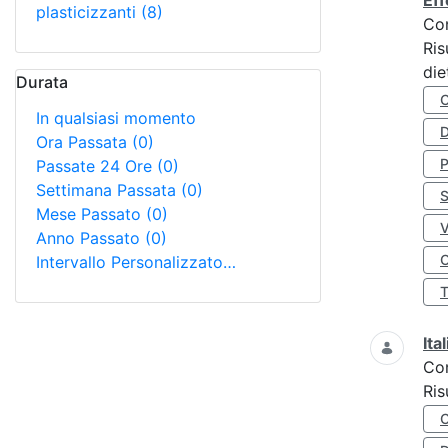
Eff
plasticizzanti
(8)
Co
Ris
die
Durata
In qualsiasi momento
D
Ora Passata
(0)
Passate 24 Ore
(0)
Settimana Passata
(0)
S
Mese Passato
(0)
Anno Passato
(0)
O
Intervallo Personalizzato…
Ita
Co
Ris