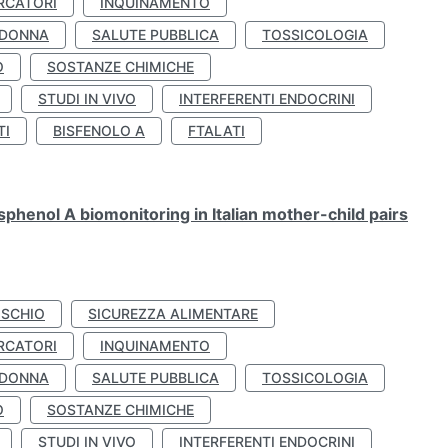
RCATORI
INQUINAMENTO
 DONNA
SALUTE PUBBLICA
TOSSICOLOGIA
O
SOSTANZE CHIMICHE
STUDI IN VIVO
INTERFERENTI ENDOCRINI
TI
BISFENOLO A
FTALATI
henol A biomonitoring in Italian mother-child pairs
ISCHIO
SICUREZZA ALIMENTARE
RCATORI
INQUINAMENTO
 DONNA
SALUTE PUBBLICA
TOSSICOLOGIA
O
SOSTANZE CHIMICHE
STUDI IN VIVO
INTERFERENTI ENDOCRINI