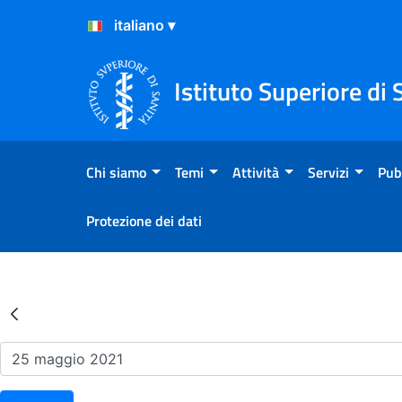
Salta al Contenuto
Salta al Footer
Istituto Superiore di 
Chi siamo
Temi
Attività
Servizi
Pub
Protezione dei dati
Risultati della Ricerca - Ev