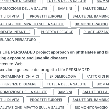
IFFERENZE DI GENERE
TUTELA DELLA SALUTE
BIOMA
PROMOZIONE DELLA SALUTE
BAMBINI
SALUTE DELLA
TILI DI VITA
PROGETTI EUROPEI
SALUTE DEL BAMBIN
VALUTAZIONE IMPATTO SULLA SALUTE
BIOMONITORAGGIO
BESITÀ INFANTILE
PUBERTÀ PRECOCE
PLASTICIZZAN
TELARCA PREMATURO
 LIFE PERSUADED project approach on phthalates and bisp
king exposure and juvenile diseases
ntenuto Web
crizione generale del progetto Life PERSUADED
CONTAMINANTI CHIMICI
EPIDEMIOLOGIA
FATTORI DI R
IFFERENZE DI GENERE
TUTELA DELLA SALUTE
BIOMA
PROMOZIONE DELLA SALUTE
BAMBINI
SALUTE DELLA
TILI DI VITA
PROGETTI EUROPEI
SALUTE DEL BAMBIN
VALUTAZIONE IMPATTO SULLA SALUTE
BIOMONITORAGGIO