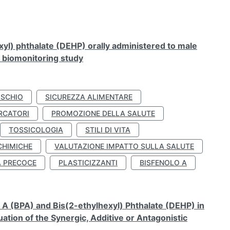
xyl) phthalate (DEHP) orally administered to male
n biomonitoring study
ISCHIO
SICUREZZA ALIMENTARE
RCATORI
PROMOZIONE DELLA SALUTE
TOSSICOLOGIA
STILI DI VITA
CHIMICHE
VALUTAZIONE IMPATTO SULLA SALUTE
À PRECOCE
PLASTICIZZANTI
BISFENOLO A
A (BPA) and Bis(2-ethylhexyl) Phthalate (DEHP) in
ation of the Synergic, Additive or Antagonistic