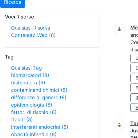
Ricerca
Voci Risorse
Ricerca
Met
Qualsiasi Risorsa
and
Contenuto Web
(8)
Co
Ris
Tag
Qualsiasi Tag
D
biomarcatori
(8)
bisfenolo a
(8)
contaminanti chimici
(8)
differenze di genere
(8)
I
epidemiologia
(8)
fattori di rischio
(8)
ftalati
(8)
Tox
interferenti endocrini
(8)
Juv
obesità infantile
(8)