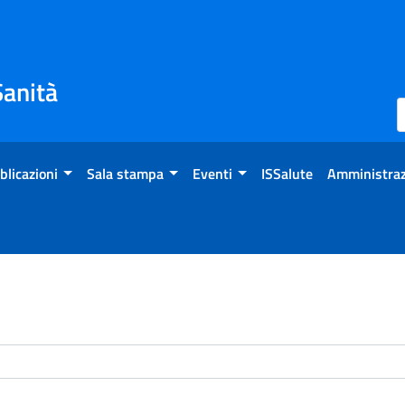
Sanità
blicazioni
Sala stampa
Eventi
ISSalute
Amministraz
enti