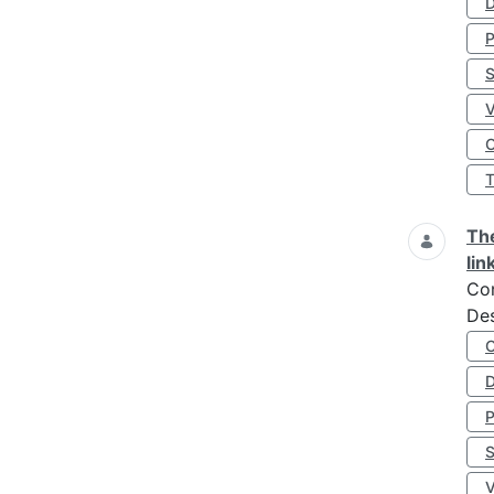
D
S
O
The
lin
Co
Des
D
S