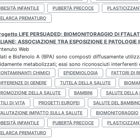
BESITÀ INFANTILE
PUBERTÀ PRECOCE
PLASTICIZZAN
TELARCA PREMATURO
 progetto LIFE PERSUADED: BIOMONITORAGGIO DI FTALA
ALIANE: ASSOCIAZIONE TRA ESPOSIZIONE E PATOLOGIE I
ntenuto Web
lati e Bisfenolo A (BPA) sono composti diffusamente utilizza
idamente metabolizzati; essi sono riconosciuti interferenti e
CONTAMINANTI CHIMICI
EPIDEMIOLOGIA
FATTORI DI R
IFFERENZE DI GENERE
TUTELA DELLA SALUTE
BIOMA
PROMOZIONE DELLA SALUTE
BAMBINI
SALUTE DELLA
TILI DI VITA
PROGETTI EUROPEI
SALUTE DEL BAMBIN
VALUTAZIONE IMPATTO SULLA SALUTE
BIOMONITORAGGIO
BESITÀ INFANTILE
PUBERTÀ PRECOCE
PLASTICIZZAN
TELARCA PREMATURO