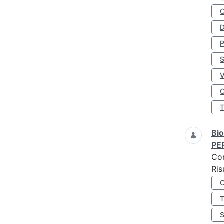
D
S
O
Bio
PE
Co
Ris