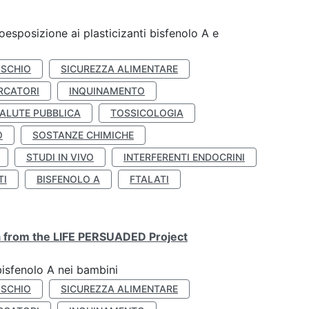
coesposizione ai plasticizanti bisfenolo A e
ISCHIO
SICUREZZA ALIMENTARE
RCATORI
INQUINAMENTO
ALUTE PUBBLICA
TOSSICOLOGIA
O
SOSTANZE CHIMICHE
STUDI IN VIVO
INTERFERENTI ENDOCRINI
TI
BISFENOLO A
FTALATI
ta from the LIFE PERSUADED Project
bisfenolo A nei bambini
ISCHIO
SICUREZZA ALIMENTARE