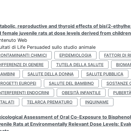
abolic, reproductive and thyroid effects of bis(2-ethylhe
 female juvenile rats at dose levels derived from childre
ntenuto Web
ultati di Life Persuaded sullo studio animale
CONTAMINANTI CHIMICI
EPIDEMIOLOGIA
FATTORI DI R
IFFERENZE DI GENERE
TUTELA DELLA SALUTE
BIOMA
BAMBINI
SALUTE DELLA DONNA
SALUTE PUBBLICA
PROGETTI EUROPEI
SALUTE DEL BAMBINO
SOSTANZE 
NTERFERENTI ENDOCRINI
OBESITÀ INFANTILE
PUBERT
FTALATI
TELARCA PREMATURO
INQUINAME
icological Assessment of Oral Co-Exposure to Bisphenol 
enile Rats at Environmentally Relevant Dose Levels: Evalu