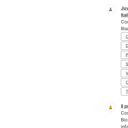
Juv
Ita
Co
Ris
D
S
O
Il
Co
Bio
inf