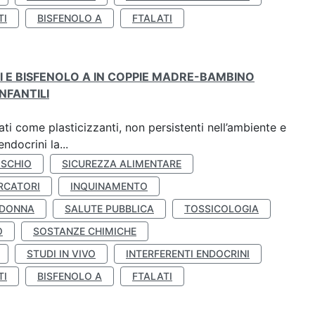
TI
BISFENOLO A
FTALATI
TI E BISFENOLO A IN COPPIE MADRE-BAMBINO
NFANTILI
ti come plasticizzanti, non persistenti nell’ambiente e
ndocrini la...
ISCHIO
SICUREZZA ALIMENTARE
RCATORI
INQUINAMENTO
 DONNA
SALUTE PUBBLICA
TOSSICOLOGIA
O
SOSTANZE CHIMICHE
STUDI IN VIVO
INTERFERENTI ENDOCRINI
TI
BISFENOLO A
FTALATI