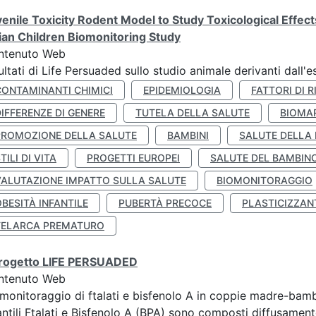
enile Toxicity Rodent Model to Study Toxicological Effec
lian Children Biomonitoring Study
ntenuto Web
ultati di Life Persuaded sullo studio animale derivanti dall'
CONTAMINANTI CHIMICI
EPIDEMIOLOGIA
FATTORI DI R
IFFERENZE DI GENERE
TUTELA DELLA SALUTE
BIOMA
PROMOZIONE DELLA SALUTE
BAMBINI
SALUTE DELLA
TILI DI VITA
PROGETTI EUROPEI
SALUTE DEL BAMBIN
VALUTAZIONE IMPATTO SULLA SALUTE
BIOMONITORAGGIO
BESITÀ INFANTILE
PUBERTÀ PRECOCE
PLASTICIZZAN
TELARCA PREMATURO
 progetto LIFE PERSUADED
ntenuto Web
monitoraggio di ftalati e bisfenolo A in coppie madre-bamb
antili Ftalati e Bisfenolo A (BPA) sono composti diffusamente 