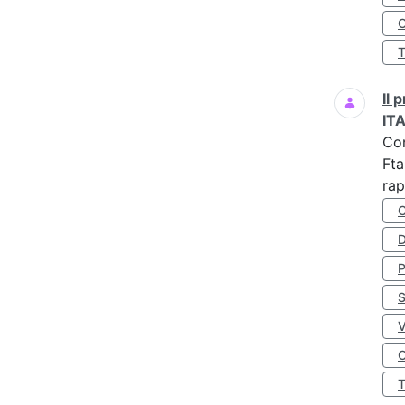
O
Il
IT
Co
Fta
rap
D
S
O