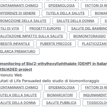
CONTAMINANTI CHIMICI
EPIDEMIOLOGIA
FATTORI DI R
IFFERENZE DI GENERE
TUTELA DELLA SALUTE
BIOMA
PROMOZIONE DELLA SALUTE
SALUTE DELLA DONNA
S
TILI DI VITA
PROGETTI EUROPEI
SALUTE DEL BAMBIN
VALUTAZIONE IMPATTO SULLA SALUTE
BIOMONITORAGGIO
BESITÀ INFANTILE
PUBERTÀ PRECOCE
PLASTICIZZAN
TELARCA PREMATURO
monitoring of Bis(2-ethylhexyl)phthalate (DEHP) in Italia
RSUADED project
ntenuto Web
ultati di Life Persuaded dello studio di biomonitoraggio
CONTAMINANTI CHIMICI
EPIDEMIOLOGIA
FATTORI DI R
TUTELA DELLA SALUTE
BIOMARCATORI
INQUINAMEN
SALUTE DELLA DONNA
SALUTE PUBBLICA
TOSSICOLO