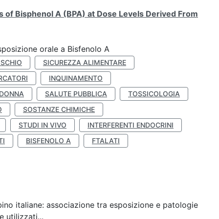
ts of Bisphenol A (BPA) at Dose Levels Derived From
esposizione orale a Bisfenolo A
ISCHIO
SICUREZZA ALIMENTARE
RCATORI
INQUINAMENTO
 DONNA
SALUTE PUBBLICA
TOSSICOLOGIA
O
SOSTANZE CHIMICHE
STUDI IN VIVO
INTERFERENTI ENDOCRINI
TI
BISFENOLO A
FTALATI
ino italiane: associazione tra esposizione e patologie
utilizzati...