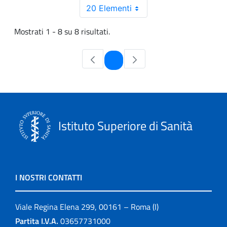
20 Elementi
Mostrati 1 - 8 su 8 risultati.
Pagina
1
Istituto Superiore di Sanità
I NOSTRI CONTATTI
Viale Regina Elena 299, 00161 – Roma (I)
Partita I.V.A.
03657731000