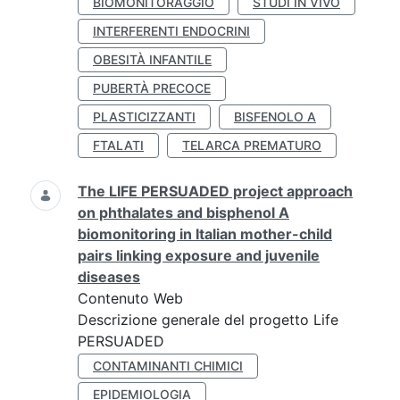
BIOMONITORAGGIO
STUDI IN VIVO
INTERFERENTI ENDOCRINI
OBESITÀ INFANTILE
PUBERTÀ PRECOCE
PLASTICIZZANTI
BISFENOLO A
FTALATI
TELARCA PREMATURO
The LIFE PERSUADED project approach
on phthalates and bisphenol A
biomonitoring in Italian mother-child
pairs linking exposure and juvenile
diseases
Contenuto Web
Descrizione generale del progetto Life
PERSUADED
CONTAMINANTI CHIMICI
EPIDEMIOLOGIA