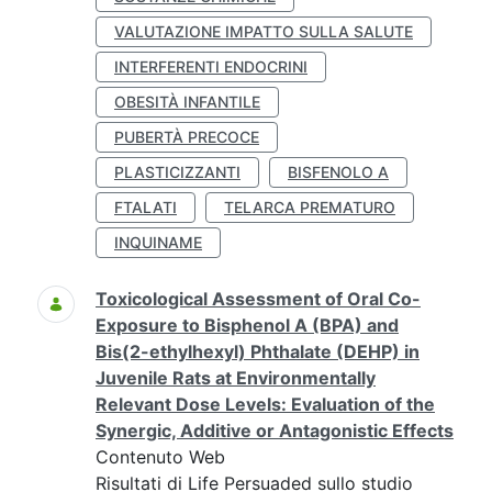
VALUTAZIONE IMPATTO SULLA SALUTE
INTERFERENTI ENDOCRINI
OBESITÀ INFANTILE
PUBERTÀ PRECOCE
PLASTICIZZANTI
BISFENOLO A
FTALATI
TELARCA PREMATURO
INQUINAME
Toxicological Assessment of Oral Co-
Exposure to Bisphenol A (BPA) and
Bis(2-ethylhexyl) Phthalate (DEHP) in
Juvenile Rats at Environmentally
Relevant Dose Levels: Evaluation of the
Synergic, Additive or Antagonistic Effects
Contenuto Web
Risultati di Life Persuaded sullo studio